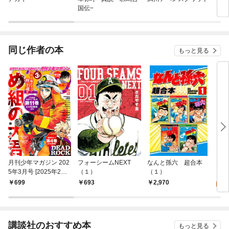
国伝−
同じ作者の本
もっと見る
月刊少年マガジン 202
フォーシームNEXT
なんと孫六 超合本
なん
5年3月号 [2025年2月6
（１）
（１）
5
日発売]
699
693
2,970
試
講談社のおすすめ本
もっと見る