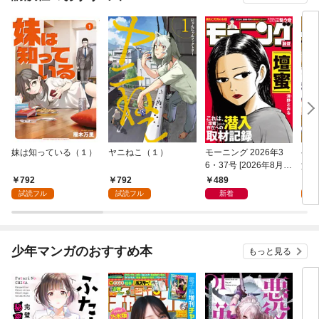
妹は知っている（１）
ヤニねこ（１）
モーニング 2026年3
ゲー
6・37号 [2026年8月6
貴族
日発売]
外れ
792
792
489
7
を駆
試読フル
試読フル
新着
試
して
少年マンガのおすすめ本
もっと見る