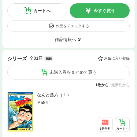
カートへ
今すぐ買う
作品をチェックする
作品情報へ
全81冊
シリーズ
お気に入り登録
完結
未購入巻をまとめて買う
1巻から
|
最新刊から
なんと孫六（１）
594
1冊無料
カートへ