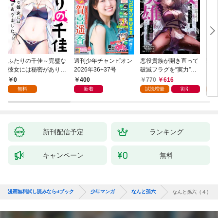
ふたりの千佳～完璧な
週刊少年チャンピオン
悪役貴族が開き直って
弱虫
彼女には秘密がありま
2026年36+37号
破滅フラグを“実力”で
IKE
した(1)
叩き折っていたら、い
0
400
770
616
6
つの間にかヒロイン達
無料
新着
試読増量
割引
試
から英雄視されるよう
になった件（コミッ
ク） 1巻
新刊配信予定
ランキング
キャンペーン
無料
漫画無料試し読みならdブック
少年マンガ
なんと孫六
なんと孫六（４）