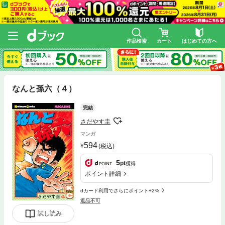
作品検索
カート
はじめての方へ
なんと孫六（４）
完結
さだやす圭
マンガ
594
(税込)
5
pt
獲得
ポイント詳細
dカード利用でさらにポイント+2%
返品不可
試し読み