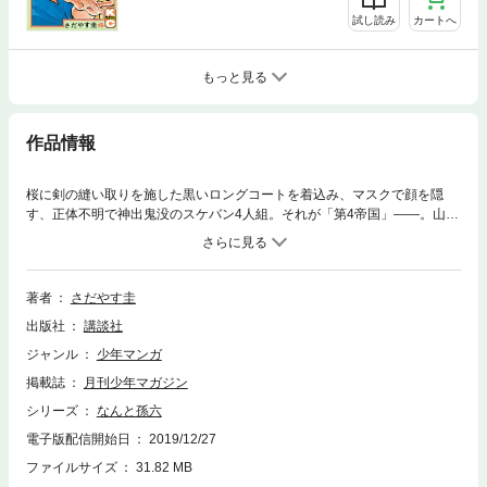
試し読み
カートへ
もっと見る
作品情報
桜に剣の縫い取りを施した黒いロングコートを着込み、マスクで顔を隠
す、正体不明で神出鬼没のスケバン4人組。それが「第4帝国」――。山形
との死闘で傷つき入院した際のイザコザが発端となり、スケバンの魔の手
が甲斐孫六（かいまごろく）に伸びて来た！ 浪城（なみしろ）番長BIG3
（ビッグスリー）を、ことごとくぶちのめしてきた孫六だが、この異様な
挑戦者たちには苦戦してしまい……!? 緊迫の第4巻!!
著者
さだやす圭
出版社
講談社
ジャンル
少年マンガ
掲載誌
月刊少年マガジン
シリーズ
なんと孫六
電子版配信開始日
2019/12/27
ファイルサイズ
31.82 MB