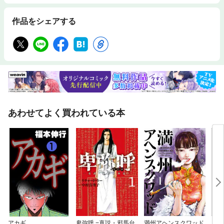
作品をシェアする
あわせてよく買われている本
アカギ
卑弥呼 −真説・邪馬台
満州アヘンスクワッド
ヒグ