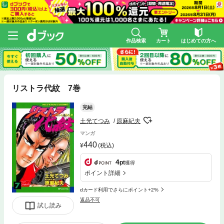
作品検索
カート
はじめての方へ
リストラ代紋 7巻
完結
土光てつみ
原麻紀夫
マンガ
440
(税込)
4
pt
獲得
ポイント詳細
dカード利用でさらにポイント+2%
返品不可
試し読み