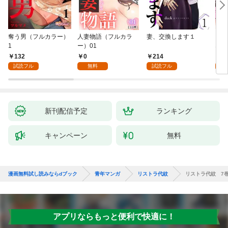
奪う男（フルカラー）
人妻物語（フルカラ
妻、交換します１
ごめ
1
ー）01
ない
132
0
214
1
試読フル
無料
試読フル
試
新刊配信予定
ランキング
キャンペーン
無料
漫画無料試し読みならdブック
青年マンガ
リストラ代紋
リストラ代紋 7
アプリならもっと便利で快適に！