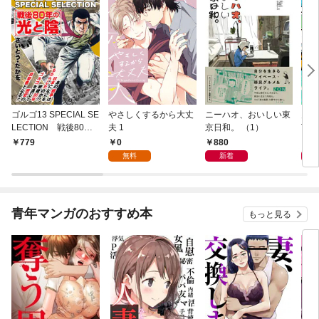
ゴルゴ13 SPECIAL SE
やさしくするから大丈
ニーハオ、おいしい東
多摩
LECTION 戦後80年
夫 1
京日和。 （1）
TY 
の光と陰
0
880
8
779
無料
新着
青年マンガのおすすめ本
もっと見る