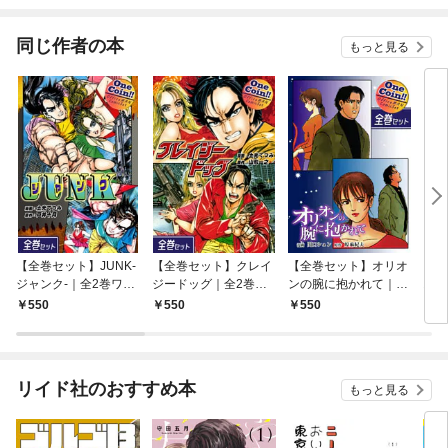
されています
りが
てく
OMI
同じ作者の本
もっと見る
【全巻セット】JUNK-
【全巻セット】クレイ
【全巻セット】オリオ
【全
ジャンク-｜全2巻ワン
ジードッグ｜全2巻ワ
ンの腕に抱かれて｜全
おん
コイン！！
ンコイン！！
2巻ワンコイン！！
2巻
550
550
550
5
リイド社のおすすめ本
もっと見る