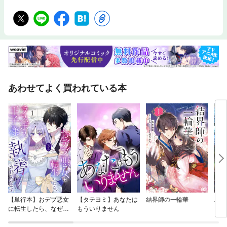
あわせてよく買われている本
【単行本】おデブ悪女
【タテヨミ】あなたは
結界師の一輪華
バッ
に転生したら、なぜか
もういりません
ロイ
ラスボス王子様に執着
今世