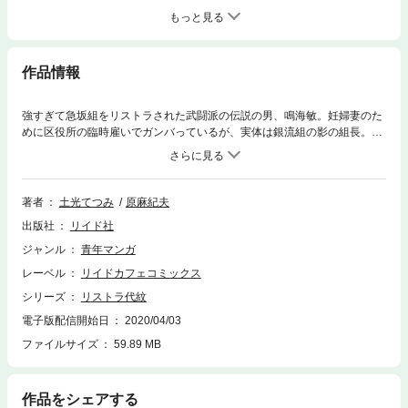
もっと見る
作品情報
強すぎて急坂組をリストラされた武闘派の伝説の男、鳴海敏。妊婦妻のた
めに区役所の臨時雇いでガンバっているが、実体は銀流組の影の組長。背
中の男の代紋、背負って大暴れ!!
著者
土光てつみ
原麻紀夫
出版社
リイド社
ジャンル
青年マンガ
レーベル
リイドカフェコミックス
シリーズ
リストラ代紋
電子版配信開始日
2020/04/03
ファイルサイズ
59.89 MB
作品をシェアする