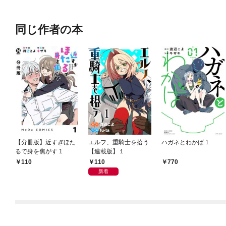
同じ作者の本
【分冊版】近すぎほた
エルフ、重騎士を拾う
ハガネとわかば 1
るで身を焦がす 1
【連載版】１
110
110
770
新着