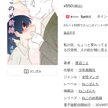
550
(税込)
ポイン
5
pt
獲得
dカード利用でさらにポイント+2
返品不可
私の目、ちょっと変わってま
る日突然、人の顔が猫に見え
著者
渡辺こよ
出版社
少年画報社
試し読み
ジャンル
女性マンガ
レーベル
ねこぱんち
掲載誌
ねこぱんち
シリーズ
ねこのめ前線
電子版配信開始日
2019/07