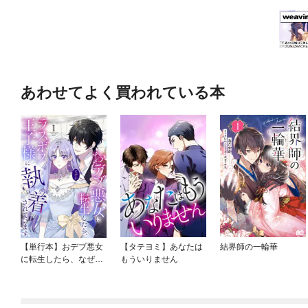
あわせてよく買われている本
【単行本】おデブ悪女
【タテヨミ】あなたは
結界師の一輪華
に転生したら、なぜか
もういりません
ラスボス王子様に執着
されています