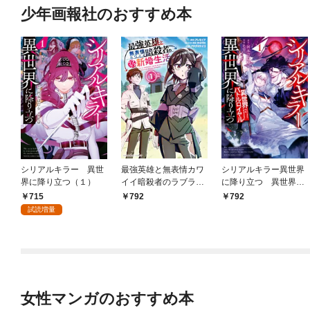
少年画報社のおすすめ本
シリアルキラー 異世
最強英雄と無表情カワ
シリアルキラー異世界
界に降り立つ（１）
イイ暗殺者のラブラブ
に降り立つ 異世界バ
新婚生活 １巻
トルロイヤル1巻
715
792
792
試読増量
女性マンガのおすすめ本