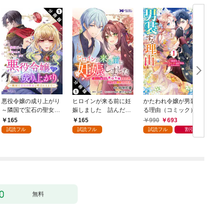
悪役令嬢の成り上がり
ヒロインが来る前に妊
かたわれ令嬢が男装す
～隣国で宝石の聖女と
娠しました 詰んだは
る理由（コミック） 1
呼ばれるまで～（コミ
ずの悪役令嬢ですが、
165
165
990
693
ック） 分冊版 1
どうやら違うようです
試読フル
試読フル
試読フル
割引
（コミック） 分冊版 1
版
無料