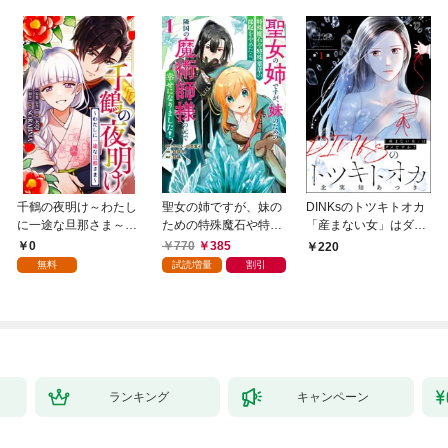
千鶴の夜明け～わたし
聖女の姉ですが、妹の
DINKsのトツキトオカ
に一途な旦那さま～
ための特殊魔石や特殊
「産まない女」はダメ
【分冊版】 1話「北条
薬草の採取をやめた
ですか？（分冊版）
0
770
385
220
家の生贄（１）」
ら、隣国の魔術師様の
【第1話】
無料
試読増量
割引
元で幸せになりまし
た！（コミック） 1巻
ランキング
キャンペーン