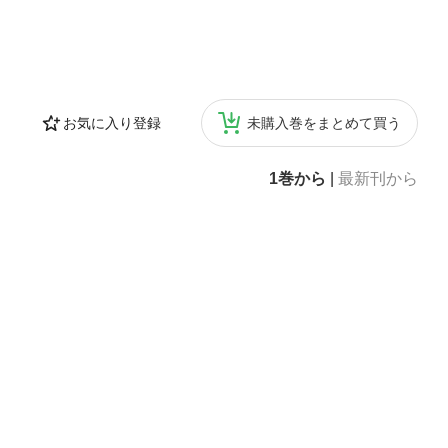
お気に入り登録
未購入巻をまとめて買う
1巻から
|
最新刊から