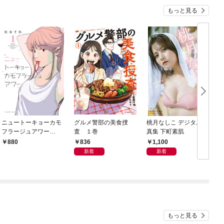
もっと見る
ニュートーキョーカモ
グルメ警部の美食捜
桃月なしこ デジタル写
フラージュアワー
査 １巻
真集 下町素肌
集
（1）
836
1,100
880
新着
新着
もっと見る