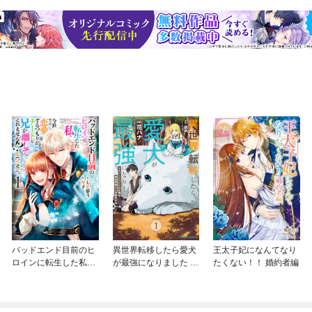
バッドエンド目前のヒ
異世界転移したら愛犬
王太子妃になんてなり
ロインに転生した私、
が最強になりました ～
たくない！！ 婚約者編
今世では恋愛するつも
シルバーフェンリルと
りがチートな兄が離し
俺が異世界暮らしを始
てくれません！？@C
めたら～ THE COMIC