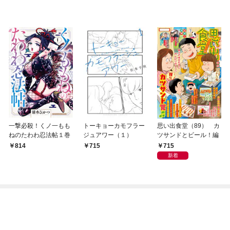
一撃必殺！くノ一もも
トーキョーカモフラー
思い出食堂（89） カ
ねのたわわ忍法帖１巻
ジュアワー（１）
ツサンドとビール！編
715
814
715
新着