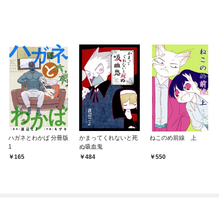
OMIC
ハガネとわかば 分冊版
かまってくれないと死
ねこのめ前線 上
1
ぬ吸血鬼
165
484
550