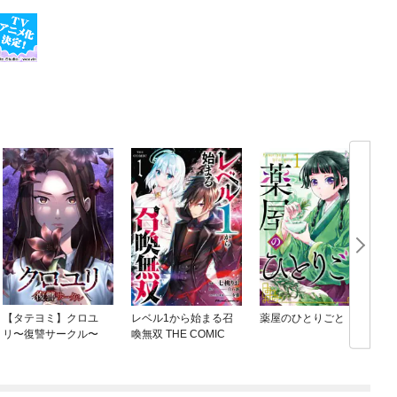
【タテヨミ】クロユ
レベル1から始まる召
薬屋のひとりごと
リ〜復讐サークル〜
喚無双 THE COMIC