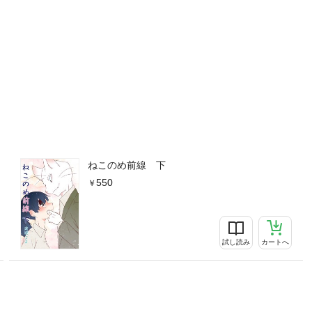
ねこのめ前線 下
550
試し読み
カートへ