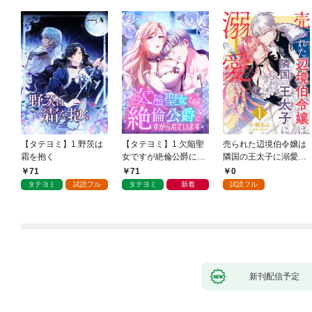
【タテヨミ】1.野茨は
【タテヨミ】1.欠陥聖
売られた辺境伯令嬢は
霜を抱く
女ですが絶倫公爵にす
隣国の王太子に溺愛さ
がられています
れる 1
71
71
0
タテヨミ
試読フル
タテヨミ
新着
試読フル
新刊配信予定