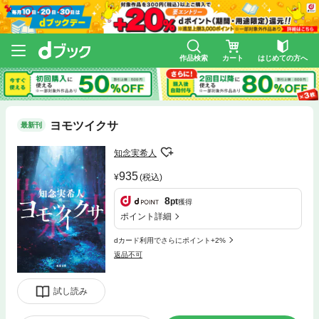
作品検索
カート
はじめての方へ
ヨモツイクサ
最新刊
知念実希人
935
(税込)
8
pt
獲得
ポイント詳細
dカード利用でさらにポイント+2%
返品不可
試し読み