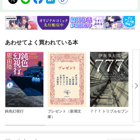
あわせてよく買われている本
鈍色幻視行
プレゼント（新潮文
７７７ トリプルセブン
月夜
庫）