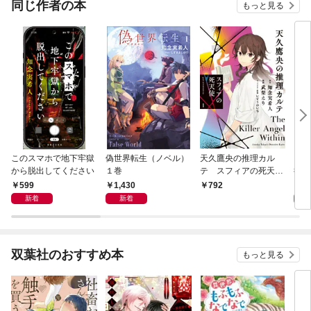
同じ作者の本
もっと見る
このスマホで地下牢獄
偽世界転生（ノベル）
天久鷹央の推理カル
【無
から脱出してください
１巻
テ スフィアの死天使
後ミ
（１）
生き
599
1,430
0
792
シ事
新着
新着
双葉社のおすすめ本
もっと見る