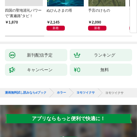
四国の聖地巡礼パワー
ぬひんさまの塔
予言のけもの
Ti
で“裏遍路”タビ！
～心
思議
2,145
2,090
8
￥1,870
新着
新着
新刊配信予定
ランキング
キャンペーン
無料
漫画無料試し読みならdブック
ホラー
ヨモツイクサ
ヨモツイクサ
アプリならもっと便利で快適に！