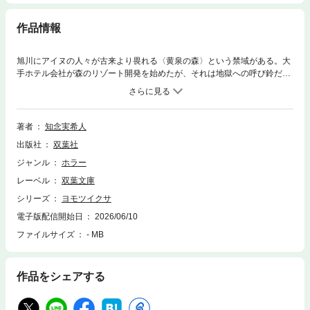
作品情報
旭川にアイヌの人々が古来より畏れる〈黄泉の森〉という禁域がある。大
手ホテル会社が森のリゾート開発を始めたが、それは地獄への呼び鈴だっ
た。現場から作業員は次々と消え、残されたのは「何か」によって無残に
蹂躙された痕跡のみ。警察はヒグマの仕業だと断定したが、既存の生物の
仕業とは考えられなかった。禁域のそばで７年前にも一家行方不明事件が
起きていが、今回の事件と繋がりはあるのか。唯一の生存者である外科医
著者
知念実希人
の佐原茜が未知なる生物〈ヨモツイクサ〉の謎に挑む。戦慄のバイオ・ホ
出版社
双葉社
ラー、待望の文庫化！
ジャンル
ホラー
レーベル
双葉文庫
シリーズ
ヨモツイクサ
電子版配信開始日
2026/06/10
ファイルサイズ
- MB
作品をシェアする