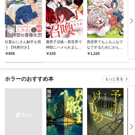
社畜おじさん触手を買
腐男子召喚～異世界で
異世界でもふもふなで
真実
う 【特典付き】
神獣にハメられました
なでするためにがんば
言わ
～ 分冊版 1
ってます。 ： 1
たの
858
220
1,320
1,
ても
す！
ホラーのおすすめ本
もっと見る