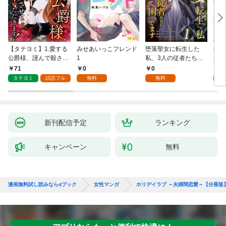
【タテヨミ】1.愛する
みせあいっこフレンド
堕落聖女に転生した
授か
公爵様、謹んで殺させ
1
私、3人の従者たちに
身籠
ていただきます！
抱かれて困ってます 第
して
71
0
0
2
1話
タテヨミ
試読フル
無料
無料
試
新刊配信予定
ランキング
キャンペーン
無料
漫画無料試し読みならdブック
女性マンガ
ホリデイラブ ～夫婦間恋愛～【分冊版