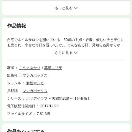
もっと見る
作品情報
自宅でネイルサロンを開いている、30歳の主婦・杏寿。優しい夫と子供に
も恵まれ、幸せな毎日を送っていた。そんなある日、見知らぬ男からかか
ってきた一本の電話が、その全てを壊し始める……!!※本コンテンツは「ホ
リデイラブ 〜夫婦間恋愛〜(1)」収録の第9話と同一の内容となっておりま
す。(C)こやまゆかり・草壁エリザ
著者
こやまゆかり
草壁エリザ
出版社
マンガボックス
ジャンル
女性マンガ
掲載誌
マンガボックス
シリーズ
ホリデイラブ ～夫婦間恋愛～【分冊版】
電子版配信開始日
2017/12/29
ファイルサイズ
7.81 MB
作品をシェアする