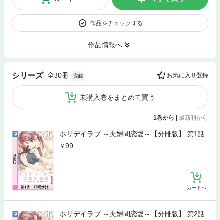
作品をチェックする
作品情報へ
全80冊
シリーズ
お気に入り登録
完結
未購入巻をまとめて買う
1巻から
|
最新刊から
ホリデイラブ ～夫婦間恋愛～【分冊版】 第1話
99
カートへ
ホリデイラブ ～夫婦間恋愛～【分冊版】 第2話