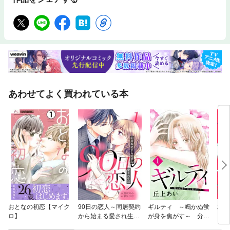
あわせてよく買われている本
おとなの初恋【マイク
90日の恋人～同居契約
ギルティ ～鳴かぬ蛍
木更
ロ】
から始まる愛され生活
が身を焦がす～ 分冊
い
～【分冊版】
版