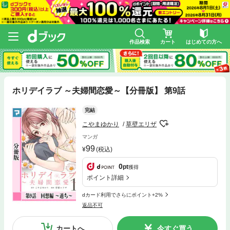
作品検索
カート
はじめての方へ
ホリデイラブ ～夫婦間恋愛～【分冊版】 第9話
完結
こやまゆかり
草壁エリザ
マンガ
99
(税込)
0
pt
獲得
ポイント詳細
dカード利用でさらにポイント+2%
返品不可
カートへ
今すぐ買う