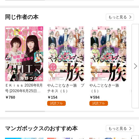
同じ作者の本
もっと見る
ＥＫｉｓｓ 2026年8月
やんごとなき一族 プ
やんごとなき一族
キラ
号 [2026年6月25日発
チキス（１）
（１）
探偵
売]
154
594
760
8
試読フル
試読フル
マンガボックスのおすすめ本
もっと見る