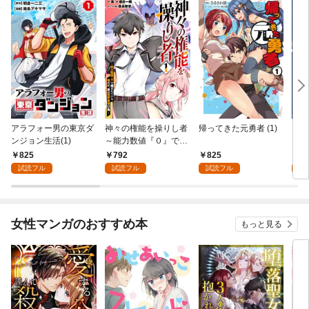
アラフォー男の東京ダ
神々の権能を操りし者
帰ってきた元勇者 (1)
コボ
ンジョン生活(1)
～能力数値『０』で蔑
フな
まれている俺だが、実
ど世
825
792
825
8
は世界最強の一角～(1)
(1)
試読フル
試読フル
試読フル
試
女性マンガのおすすめ本
もっと見る