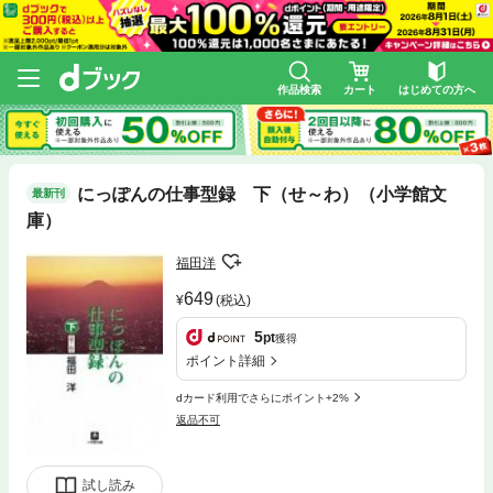
作品検索
カート
はじめての方へ
にっぽんの仕事型録 下（せ～わ）（小学館文
最新刊
庫）
福田洋
649
(税込)
5
pt
獲得
ポイント詳細
dカード利用でさらにポイント+2%
返品不可
試し読み