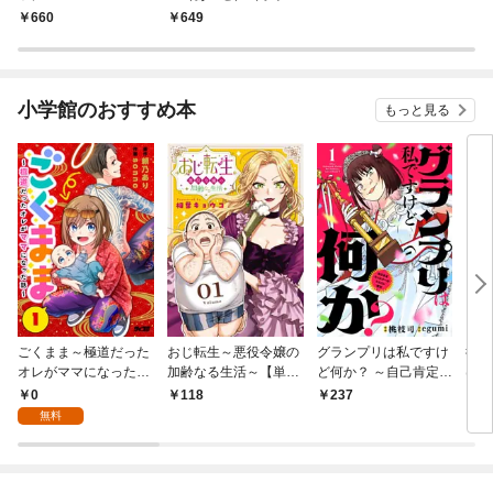
文庫）
660
649
小学館のおすすめ本
もっと見る
ごくまま～極道だった
おじ転生～悪役令嬢の
グランプリは私ですけ
後宮
オレがママになった話
加齢なる生活～【単
ど何か？ ～自己肯定モ
は謎
～【単話】（１）
話】（１）
ンスターのミスコン無
（１
0
118
237
2
双～【単話】（１）
無料