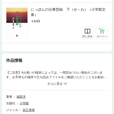
にっぽんの仕事型録 下（せ～わ）（小学館文
庫）
649
試し読み
カートへ
作品情報
【ご注意】※お使いの端末によっては、一部読みづらい場合がございま
す。お手持ちの端末で立ち読みファイルをご確認いただくことをお勧めし
ます。「アニメ屋」から「ワーナーホーム理事長」まで、バブル絶頂期の
「にっぽん」に息づいていた２２５もの多種多様な職業人に自分の仕事に
ついて語ってもらったインタビュー集。上下２巻のうちの下巻で１１５の
職業を掲載。※この商品は紙の書籍のページを画像にした電子書籍です。
著者
福田洋
文字サイズだけを拡大・縮小することはできませんので、予めご了承くだ
出版社
小学館
さい。 試し読みファイルにより、ご購入前にお手持ちの端末での表示をご
確認ください。
ジャンル
自己啓発