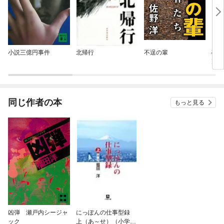
小説三億円事件
北帰行
不逞の輩
砂ま
克也
同じ作者の本
もっと見る
凶弾 瀬戸内シージャ
にっぽんの仕事型録
ック
上（あ～せ）（小学館