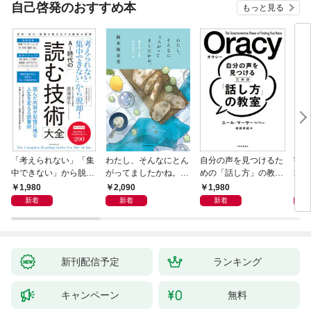
自己啓発のおすすめ本
もっと見る
「考えられない」「集
わたし、そんなにとん
自分の声を見つけるた
宇宙
中できない」から脱
がってましたかね。
めの「話し方」の教
式
却！ AI時代の読む技
獅子座、Ａ型、丙午は
室 Ｏｒａｃｙ（オラ
1,980
2,090
1,980
1,
術大全
めぐる
シー）
新着
新着
新着
新刊配信予定
ランキング
キャンペーン
無料