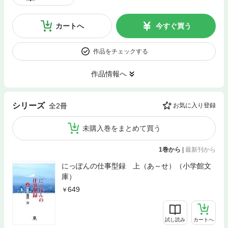
カートへ
今すぐ買う
作品をチェックする
作品情報へ
シリーズ
全2冊
お気に入り登録
未購入巻をまとめて買う
1巻から
|
最新刊から
にっぽんの仕事型録 上（あ～せ）（小学館文
庫）
649
試し読み
カートへ