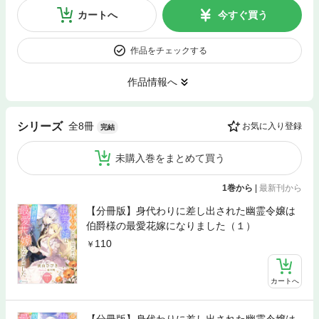
カートへ
今すぐ買う
作品をチェックする
作品情報へ
全8冊
シリーズ
お気に入り登録
完結
未購入巻をまとめて買う
1巻から
|
最新刊から
【分冊版】身代わりに差し出された幽霊令嬢は
伯爵様の最愛花嫁になりました（１）
110
カートへ