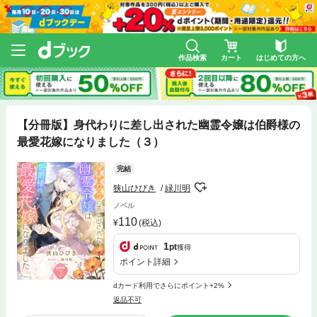
作品検索
カート
はじめての方へ
【分冊版】身代わりに差し出された幽霊令嬢は伯爵様の
最愛花嫁になりました（３）
完結
狭山ひびき
緑川明
ノベル
110
(税込)
1
pt
獲得
ポイント詳細
dカード利用でさらにポイント+2%
返品不可