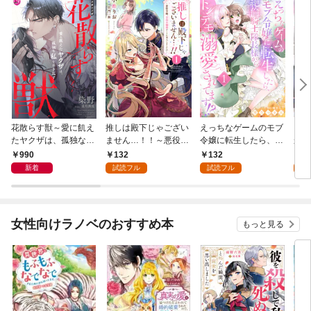
花散らす獣～愛に飢え
推しは殿下じゃござい
えっちなゲームのモブ
団長
たヤクザは、孤独な私
ません…！！～悪役令
令嬢に転生したら、絶
かし
をかき乱す～
嬢、甘攻め溺愛ルート
倫騎士隊長様からトン
力な
990
132
132
1
に突入しました！？～
デモ溺愛されてま
了な
新着
試読フル
試読フル
試
１
す！？１
１
女性向けラノベのおすすめ本
もっと見る