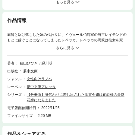
もっと見る
作品情報
庭師と駆け落ちした妹の代わりに、イヴェール伯爵家の当主レイモンドの
もとに嫁ぐことになってしまったレベッカ。レベッカの両親は彼女を家の
外に決して出さず、もちろん社交界にも姿を見せたことのない彼女を貴族
たちは『幽霊令嬢』と呼んでいた。そんな女が嫁いできたら社交界の笑い
ものだ──レイモンドはレベッカを伯爵邸に受け入れたものの「夫婦にな
るつもりは毛頭ない」と宣言。屋敷で大人しく過ごすように告げるが、レ
著者
狭山ひびき
緑川明
ベッカはそれをすんなり受け入れるだけでなく自室に屋根裏部屋を所望す
出版社
夢中文庫
る。俺への当てつけに決まっている──そう思ったレイモンドだったが、
ある出来事をきっかけにレベッカのことを放っておけなくなってしま
ジャンル
女性向けラノベ
い……？※こちらは【分冊版】です。同タイトル通常版との重複購入にご
レーベル
夢中文庫アレッタ
注意ください。
シリーズ
【分冊版】身代わりに差し出された幽霊令嬢は伯爵様の最愛
花嫁になりました
電子版配信開始日
2022/11/25
ファイルサイズ
2.20 MB
作品をシェアする