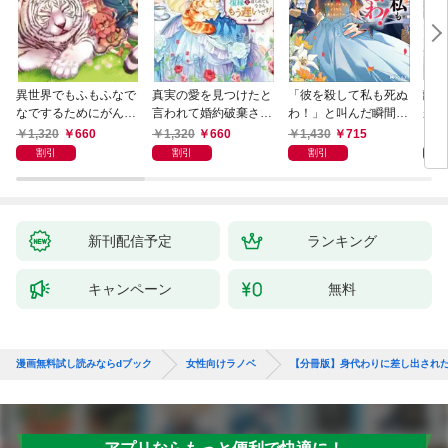
異世界でもふもふなで
真実の愛を見つけたと
「彼を殺して私も死ぬ
離婚
なでするためにがんば
言われて婚約破棄され
わ！」と叫んだ瞬間、
が、
ってます。 ： 1
たので、復縁を迫られ
前世を思い出しました
様に
1,320
660
1,320
660
1,430
715
8
ても今さらもう遅いで
～あれ、こんな人どう
家族
割引
割引
割引
す！
でも良くない？～（ノ
ベル） 【電子書籍限定
特典SS付き】
新刊配信予定
ランキング
キャンペーン
無料
漫画無料試し読みならdブック
女性向けラノベ
【分冊版】身代わりに差し出され