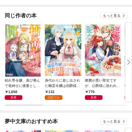
公爵様の婚約者に当選
しました～
同じ作者の本
もっと見る
枯れ専令嬢、喜び勇ん
身代わりに差し出され
燃費が悪い聖女です
【単
で老紳士に後妻として
た幽霊令嬢は伯爵様の
が、公爵様に拾われて
呼ば
嫁いだら、待っていた
最愛花嫁になりました
幸せです！（ごはん的
ても
1,650
132
770
0
のは二十歳の青年でし
１
に♪）（コミック） 1
した
新着
試読フル
新着
た。なんでだ〜！？1
巻
夢中文庫のおすすめ本
もっと見る