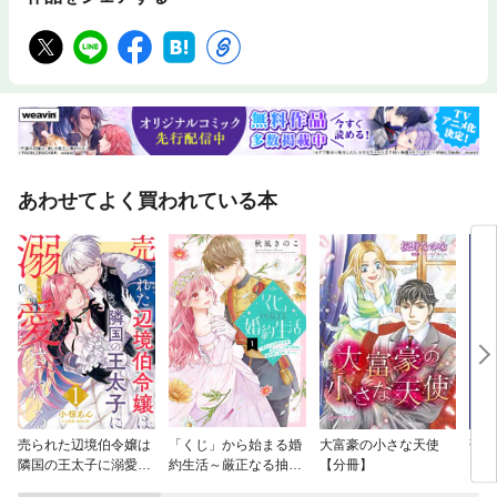
あわせてよく買われている本
売られた辺境伯令嬢は
「くじ」から始まる婚
大富豪の小さな天使
落ち
隣国の王太子に溺愛さ
約生活～厳正なる抽選
【分冊】
【分
れる
の結果、笑わない次期