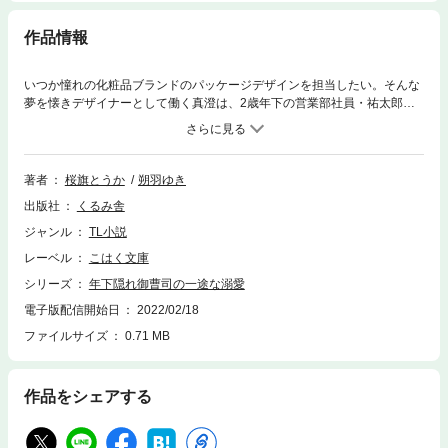
作品情報
いつか憧れの化粧品ブランドのパッケージデザインを担当したい。そんな
夢を懐きデザイナーとして働く真澄は、2歳年下の営業部社員・祐太郎か
らアプローチを受けている。しかし祐太郎はハイパーイケメンで、社内で
も人気者。だから真澄は、冗談として聞き流し続けていた。そんなある
日、真澄の誕生日当日。早々に仕事を切り上げ、憧れのコスメブランドの
新作を買って、ちょっとおしゃれな店でワインを飲んで、一人誕生日を祝
著者
桜旗とうか
朔羽ゆき
う予定でいた真澄。しかし、急な仕事で残業が確定。時間を忘れて仕事に
出版社
くるみ舎
没頭していると、一息ついたタイミングで祐太郎が訪ねてくる。彼は真澄
の誕生日を知っていて、プレゼントを用意してくれていたのだ。しかもプ
ジャンル
TL小説
レンゼントは、真澄が憧れているコスメブランドのリップ。「こんな高級
レーベル
こはく文庫
なものはもらえない」と驚く真澄に、祐太郎は「いま塗ってみてほしい」
と懇願してくる。根負けして塗って見せた瞬間、祐太郎の唇が真澄の唇に
シリーズ
年下隠れ御曹司の一途な溺愛
触れて……。
電子版配信開始日
2022/02/18
ファイルサイズ
0.71 MB
作品をシェアする