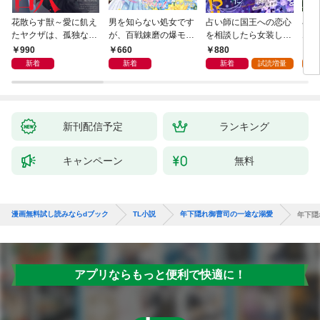
花散らす獣～愛に飢え
男を知らない処女です
占い師に国王への恋心
小説
たヤクザは、孤独な私
が、百戦錬磨の爆モテ
を相談したら女装した
ムW
をかき乱す～
護衛騎士様をえっちに
本人でした！？ 秘密
990
660
880
6
誘惑してみます！
の官能レッスンでとろ
新着
新着
新着
試読増量
試
とろに手なずけられて
ます
新刊配信予定
ランキング
キャンペーン
無料
漫画無料試し読みならdブック
TL小説
年下隠れ御曹司の一途な溺愛
年下隠
アプリならもっと便利で快適に！