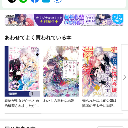
あわせてよく買われている本
義妹が聖女だからと婚
わたしの幸せな結婚
売られた辺境伯令嬢は
愛さ
約破棄されましたが、
隣国の王太子に溺愛さ
のに
私は妖精の愛し子です
れる
溺愛
【分冊版】
政略
夜を
那様