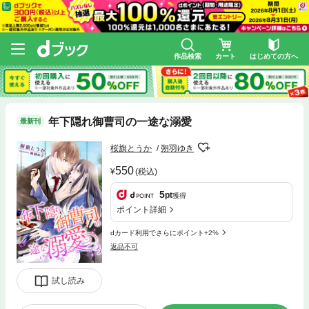
作品検索
カート
はじめての方へ
年下隠れ御曹司の一途な溺愛
最新刊
桜旗とうか
朔羽ゆき
550
(税込)
5
pt
獲得
ポイント詳細
dカード利用でさらにポイント+2%
返品不可
試し読み