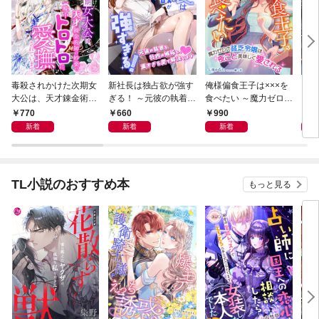
毒殺されかけた次期女
新社長は独占欲が強す
俺様偏食王子は×××を
お前
大公は、天才錬金術師
ぎる！ ～元彼の執着も
食べたい ～魔力ゼロの
い 
の妙薬で一晩中トロト
社内の嫉妬も、重すぎ
貧乏令嬢は夜ごと美味
すが
770
660
990
7
ロに愛撫されています
る愛で解決します～
しく愛される～
失に
新着
新着
新着
ます
TL小説のおすすめ本
もっと見る