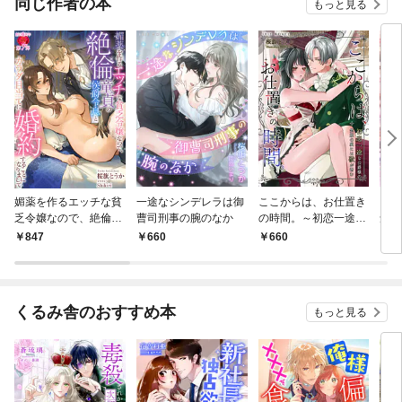
同じ作者の本
もっと見る
媚薬を作るエッチな貧
一途なシンデレラは御
ここからは、お仕置き
IRI
乏令嬢なので、絶倫童
曹司刑事の腕のなか
の時間。～初恋一途な
念 
貞の侯爵令息とカラダ
公爵様の笑顔の裏には
847
660
660
5
目当てに婚約すること
獣が潜む～
になりまして
くるみ舎のおすすめ本
もっと見る