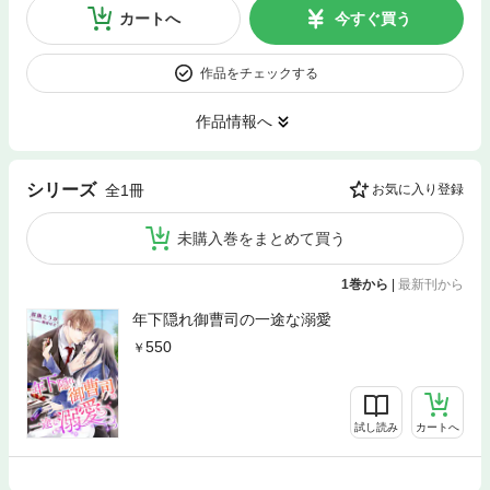
カートへ
今すぐ買う
作品をチェックする
作品情報へ
シリーズ
全1冊
お気に入り登録
未購入巻をまとめて買う
1巻から
|
最新刊から
年下隠れ御曹司の一途な溺愛
550
試し読み
カートへ