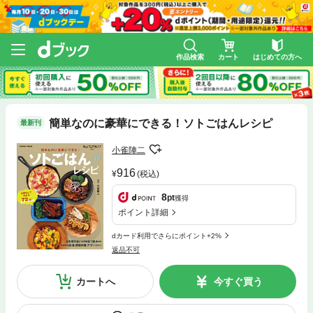
作品検索
カート
はじめての方へ
簡単なのに豪華にできる！ソトごはんレシピ
最新刊
小雀陣二
916
(税込)
8
pt
獲得
ポイント詳細
dカード利用でさらにポイント+2%
返品不可
カートへ
今すぐ買う