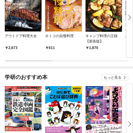
アウトドア料理大全
オトコの自慢料理
キャンプ料理の王様
絶品
【新装版】
2,673
611
1,870
1,
学研のおすすめ本
もっと見る