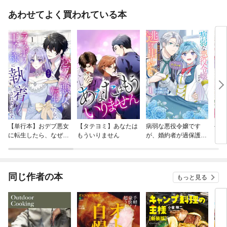
あわせてよく買われている本
【単行本】おデブ悪女
【タテヨミ】あなたは
病弱な悪役令嬢です
公爵
に転生したら、なぜか
もういりません
が、婚約者が過保護す
当た
ラスボス王子様に執着
ぎて逃げ出したい(私
されています
たち犬猿の仲でしたよ
ね！？)
同じ作者の本
もっと見る