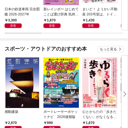
日本の鉄道車両 完全図
新レインボー はじめて
まいど！ ようかい不動
えさ
鑑 2026-2027年
ことば選び辞典 気持ち
産 203号室は、トイレ
のことば
の花子さんの部屋？
3,300
1,870
1,430
1,
新着
新着
新着
スポーツ・アウトドアのおすすめ本
もっと見る
感動建築
ボートレーサーポケッ
心とからだの「歩きた
剣道
トナビ 2026後期版
くない」がなくなる
らせん流 ゆるらく歩
2,970
990
1,870
1,
き