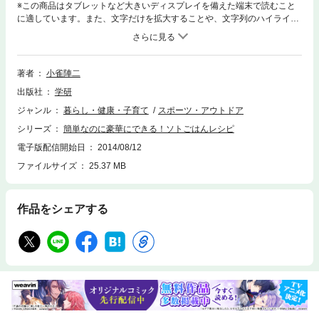
※この商品はタブレットなど大きいディスプレイを備えた端末で読むこと
に適しています。また、文字だけを拡大することや、文字列のハイライ
ト、検索、辞書の参照、引用などの機能が使用できません。道具の使い方
や火のおこし方、道具無しでも手軽にできるレシピなど、アウトドア料理
の入門的な内容から、定番料理に違いが出るアウトドア達人やキャンパー
の実践テクニックまで幅広く紹介。アウトドア料理家の小雀陣二さん監
著者
小雀陣二
修。
出版社
学研
ジャンル
暮らし・健康・子育て
スポーツ・アウトドア
シリーズ
簡単なのに豪華にできる！ソトごはんレシピ
電子版配信開始日
2014/08/12
ファイルサイズ
25.37 MB
作品をシェアする