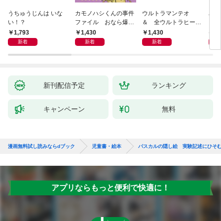
うちゅうじんは いな
カモノハシくんの事件
ウルトラマンテオ
星の
い！？
ファイル おなら爆
＆ 全ウルトラヒーロ
いグ
弾！ 危機イッパツ編
ー大集合 あそべるず
1,793
1,430
1,430
7
かん
新着
新着
新着
新刊配信予定
ランキング
キャンペーン
無料
漫画無料試し読みならdブック
児童書・絵本
パスカルの隠し絵 実験記述にひそ
アプリならもっと便利で快適に！