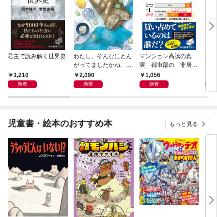
君主で読み解く世界史
わたし、そんなにとん
マンション高騰の真
新版
がってましたかね。
実 都市部の「非居住
育ち
獅子座、Ａ型、丙午は
化」が街を壊す
人生
1,210
2,090
1,056
1,
めぐる
新着
新着
新着
児童書・絵本のおすすめ本
もっと見る