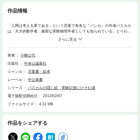
作品情報
「人間は考える葦である」という言葉で有名な『パンセ』の作者パスカル
は、天才的数学者、厳密な実験物理学者としても知られている。とりわけ
十七世紀までヨーロッパ自然学の大前提であった〈真空不可能〉説を打ち
破る大実験を行い、揺るぎない理論を提出したことで名高い。しかしそこ
には、謎めいた印象が否めない。パスカルは本当に実験したのか。彼の物
理論文には、『パンセ』と同じ文学作品としての仕掛けを読み取るべきで
著者
小柳公代
はないか。
出版社
中央公論新社
ジャンル
児童書・絵本
レーベル
中公新書
シリーズ
パスカルの隠し絵 実験記述にひそむ謎
電子版配信開始日
2012/02/07
ファイルサイズ
4.31 MB
作品をシェアする