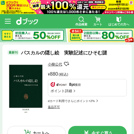
作品検索
カート
はじめての方へ
パスカルの隠し絵 実験記述にひそむ謎
最新刊
小柳公代
880
(税込)
8
pt
獲得
ポイント詳細
dカード利用でさらにポイント+2%
返品不可
カートへ
今すぐ買う