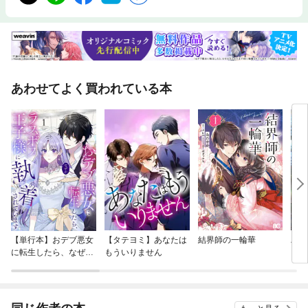
あわせてよく買われている本
【単行本】おデブ悪女
【タテヨミ】あなたは
結界師の一輪華
バッ
に転生したら、なぜか
もういりません
ロイ
ラスボス王子様に執着
今世
されています
りが
てく
OMI