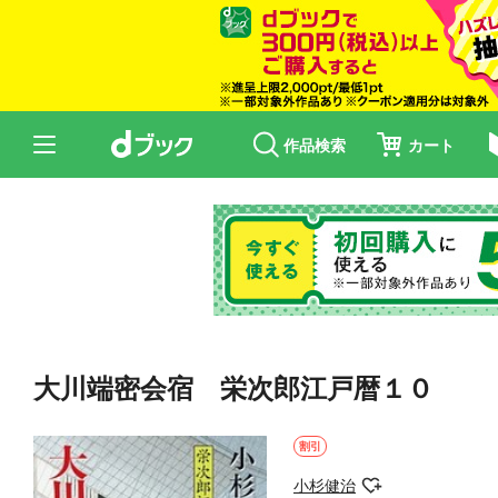
作品検索
カート
大川端密会宿 栄次郎江戸暦１０
割引
小杉健治