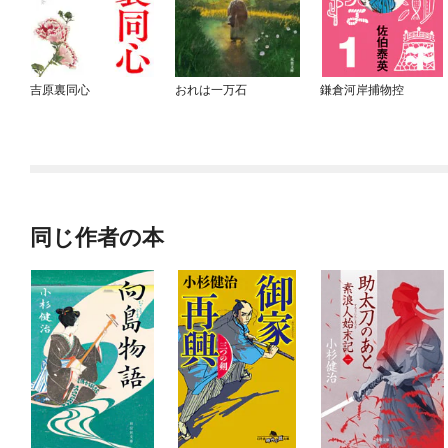
吉原裏同心
おれは一万石
鎌倉河岸捕物控
同じ作者の本