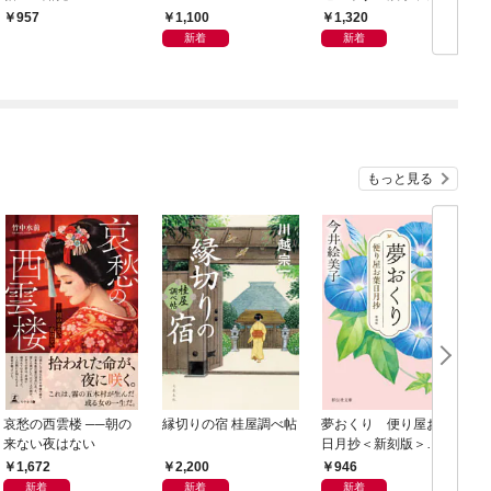
1,100
1,320
957
新着
新着
もっと見る
哀愁の西雲楼 ──朝の
縁切りの宿 桂屋調べ帖
夢おくり 便り屋お葉
来ない夜はない
日月抄＜新刻版＞
［1］
1,672
2,200
946
新着
新着
新着