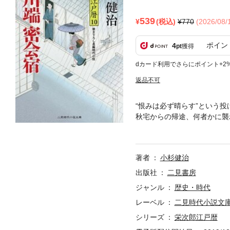
539
(税込)
770
(2026/08
ポイン
4
pt
獲得
dカード利用でさらにポイント+2
返品不可
“恨みは必ず晴らす”という
秋宅からの帰途、何者かに襲
は何なのか？ 犯人は？ 栄
著者
小杉健治
出版社
二見書房
ジャンル
歴史・時代
レーベル
二見時代小説文
シリーズ
栄次郎江戸暦