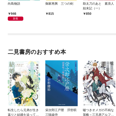
向島物語
御家再興 三つの剣
助太刀のあと 素浪人
始末記（一）
946
815
850
新着
二見書房のおすすめ本
転生したら元弟が生き
栄次郎江戸暦 浮世唄
嘘つきオメガの不純な
返りと結婚を迫ってき
三味線侍
策略～三兄弟アルファ