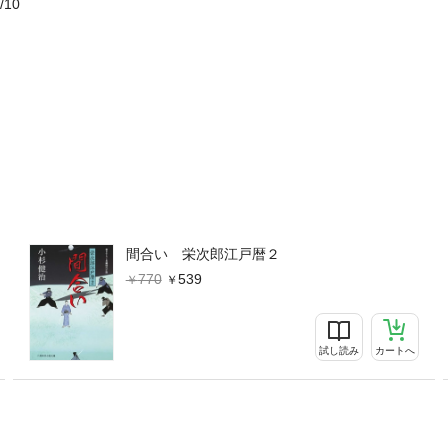
/10
間合い 栄次郎江戸暦２
770
539
試し読み
カートへ