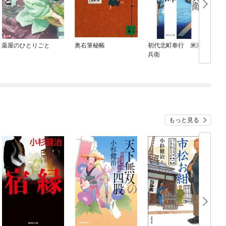
薬屋のひとりごと
奥右筆秘帳
初代北町奉行 米津勘
兵衛
もっと見る