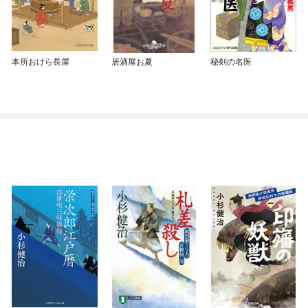
本所おけら長屋
居酒屋お夏
秘剣の名医