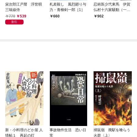
栄次郎江戸暦 浮世唄
札差殺し 風烈廻り与
忍術医少弐東馬 伊賀
三味線侍
力・青柳剣一郎［1］
仏村十六家騒動（一）
印旛の妖獣
770
539
660
902
割引
新・小料理のどか屋 人
事故物件生活 恐い日
掃鼠嶺 廃駅を喰らう
情帖１ 再起の灯
常
火群〈上〉