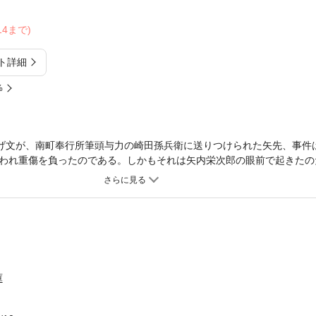
/14まで)
ト詳細
%
投げ文が、南町奉行所筆頭与力の崎田孫兵衛に送りつけられた矢先、事件
われ重傷を負ったのである。しかもそれは矢内栄次郎の眼前で起きたの
次郎の心配をよそに、お秋は他の男に夢中になりつつあった……
庫