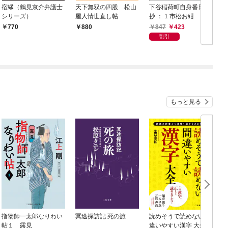
宿縁（鶴見京介弁護士
天下無双の四股 松山
下谷稲荷町自身番日月
シリーズ）
屋人情世直し帖
抄 ： 1 市松お紺
847
423
770
880
割引
もっと見る
指物師一太郎なりわい
冥途探訪記 死の旅
読めそうで読めない間
帖１ 露見
違いやすい漢字 大全