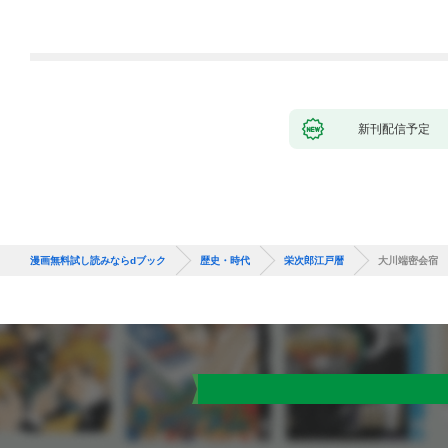
新刊配信予定
漫画無料試し読みならdブック
歴史・時代
栄次郎江戸暦
大川端密会宿 