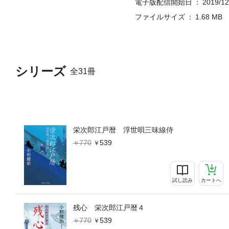
電子版配信開始日
2019/12
ファイルサイズ
1.68 MB
シリーズ
全31冊
栄次郎江戸暦 浮世唄三味線侍
770
539
試し読み
カートへ
残心 栄次郎江戸暦４
770
539