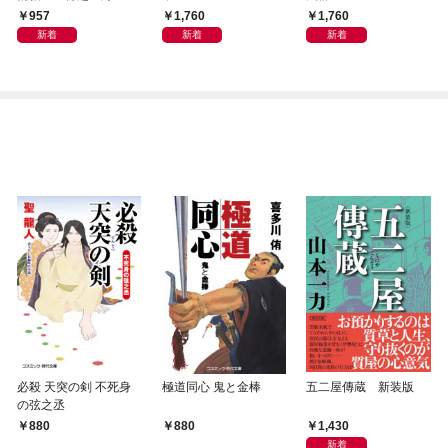
957
1,760
1,760
新着
新着
新着
必殺 天突の剣 不死身
極道同心 鬼と金棒
五二屋傳蔵 新装版
の弦之丞
1,430
880
880
新着