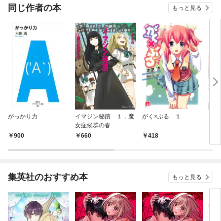
同じ作者の本
もっと見る
がっかり力
イマジン秘蹟 １．魔
がく×ぶる １
円卓
女症候群の春
900
660
418
4
集英社のおすすめ本
もっと見る