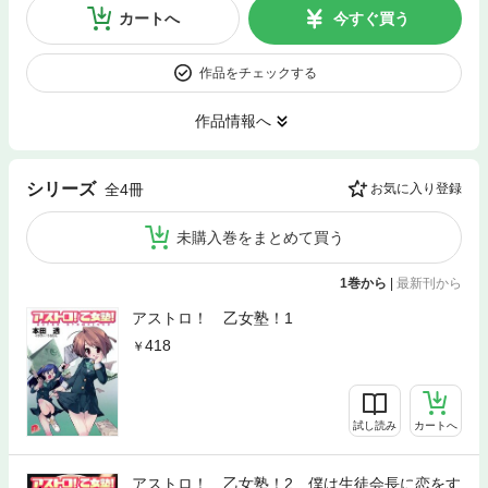
カートへ
今すぐ買う
作品をチェックする
作品情報へ
シリーズ
全4冊
お気に入り登録
未購入巻をまとめて買う
1巻から
|
最新刊から
アストロ！ 乙女塾！1
418
試し読み
カートへ
アストロ！ 乙女塾！2 僕は生徒会長に恋をす