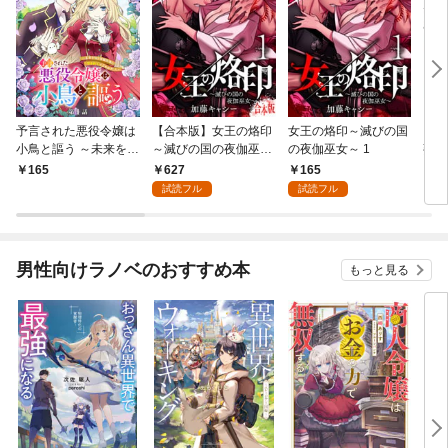
予言された悪役令嬢は
【合本版】女王の烙印
女王の烙印～滅びの国
【単
小鳥と謳う ～未来を知
～滅びの国の夜伽巫女
の夜伽巫女～ 1
熟れ
る専属執事に「君を救
～ 1
たり
627
165
165
1
う」と言われました～
試読フル
試読フル
分冊版 第1話
男性向けラノベのおすすめ本
もっと見る