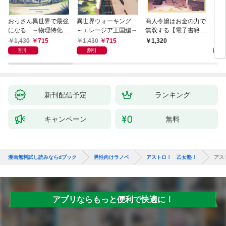
おっさん異世界で最強
異世界ウォーキング
商人令嬢はお金の力で
デス
になる ～物理特化の
～エレージア王国編～
無双する【電子書籍限
る異
覚醒者～
定書き下ろしSS付
1,430
715
1,430
715
1,
1,320
き】
割引
割引
新刊配信予定
ランキング
キャンペーン
無料
漫画無料試し読みならdブック
男性向けラノベ
アストロ！ 乙女塾！
アス
アプリならもっと便利で快適に！