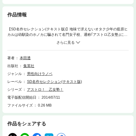
作品情報
【SD名作セレクション(テキスト版)】地味で冴えないオタク少年の藍原ヒ
カルは幼馴染のホノカに騙されて名門女子校、通称｢アストロ乙女塾｣に女
の子として入学させられてしまう。するとなぜか今までのモテない人生が
一変し、あらゆる道に精通した全知全能のスーパー美少女という扱いに。
最初は困っていたヒカルだったが、ホノカにアジられているうちに学園制
覇を目指す野望の女装少年に変貌していく。行く手を阻む生徒会の刺客た
著者
本田透
ち…美少女剣士、謎の忍者少女を蹴散らし、目指すは超ツンデレ系お嬢様
出版社
集英社
生徒会長のぱふぱふ! 電波系学園成り上がり女装オタ伝説いよいよ開幕!※こ
の商品にはイラストが収録されていません。
ジャンル
男性向けラノベ
レーベル
SD名作セレクション(テキスト版)
シリーズ
アストロ！ 乙女塾！
電子版配信開始日
2014/07/11
ファイルサイズ
0.26 MB
作品をシェアする