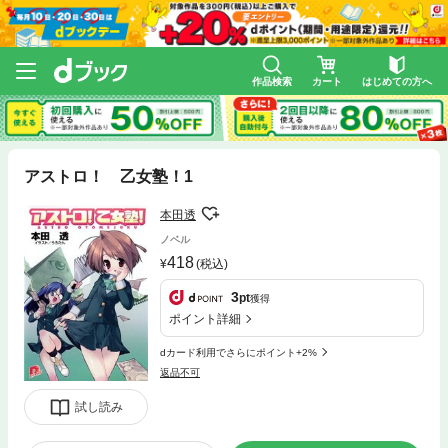
作品検索
カート
はじめての方へ
アストロ！ 乙女塾！1
本田透
ノベル
418
(税込)
3
pt
獲得
ポイント詳細
dカード利用でさらにポイント+2%
返品不可
試し読み