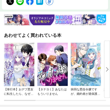
あわせてよく買われている本
【単行本】おデブ悪女
【タテヨミ】あなたは
病弱な悪役令嬢です
妹は
に転生したら、なぜか
もういりません
が、婚約者が過保護す
ラスボス王子様に執着
ぎて逃げ出したい(私
されています
たち犬猿の仲でしたよ
ね！？)