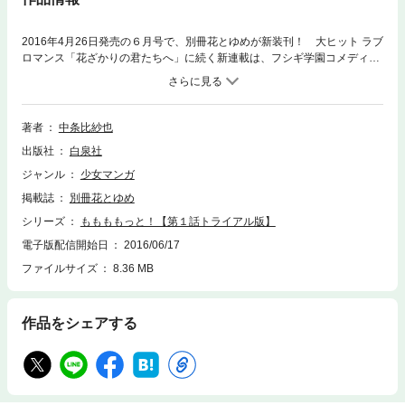
2016年4月26日発売の６月号で、別冊花とゆめが新装刊！ 大ヒット ラブ
ロマンス「花ざかりの君たちへ」に続く新連載は、フシギ学園コメディ★
ちょっと“見えて”しまう百瀬桃。フツーの高校生になりたい桃が拾った
ハリネズミの正体は、なんと…!? ※トライアル版につき、続話の配信は
ありません。
著者
中条比紗也
出版社
白泉社
ジャンル
少女マンガ
掲載誌
別冊花とゆめ
シリーズ
ももももっと！【第１話トライアル版】
電子版配信開始日
2016/06/17
ファイルサイズ
8.36 MB
作品をシェアする