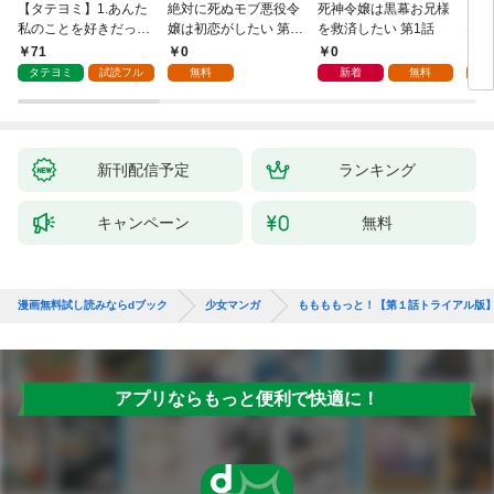
【タテヨミ】1.あんた
絶対に死ぬモブ悪役令
死神令嬢は黒幕お兄様
レベ
私のことを好きだった
嬢は初恋がしたい 第1
を救済したい 第1話
なり
の？
話
71
0
0
0
タテヨミ
試読フル
無料
新着
無料
新刊配信予定
ランキング
キャンペーン
無料
漫画無料試し読みならdブック
少女マンガ
ももももっと！【第１話トライアル版
アプリならもっと便利で快適に！