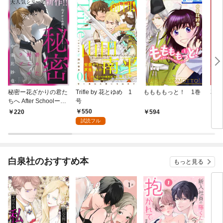
秘密ー花ざかりの君た
Trifle by 花とゆめ 1
ももももっと！ 1巻
花ゆめ
ちへ After Schoolー
号
sto
［1話売り］ story01
550
220
594
1
試読フル
白泉社のおすすめ本
もっと見る