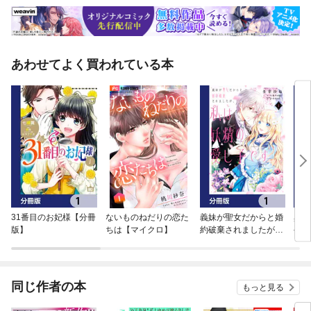
あわせてよく買われている本
31番目のお妃様【分冊
ないものねだりの恋た
義妹が聖女だからと婚
異世
版】
ちは【マイクロ】
約破棄されましたが、
手に
私は妖精の愛し子です
界を
【分冊版】
版】
同じ作者の本
もっと見る