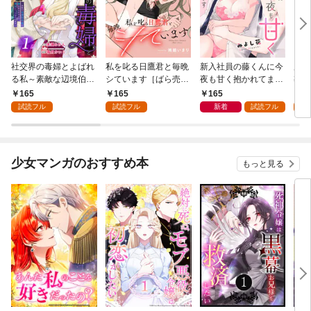
社交界の毒婦とよばれ
私を叱る日鷹君と毎晩
新入社員の藤くんに今
魔導
る私～素敵な辺境伯令
シています［ばら売
夜も甘く抱かれてます
導書
息に腕を折られたの
り］ 第1話
［ばら売り］ 第1話
の精
165
165
165
1
で、責任とってもらい
した
試読フル
試読フル
新着
試読フル
試
ます～［ばら売り］
下が
第1話
にい
り］
少女マンガのおすすめ本
もっと見る