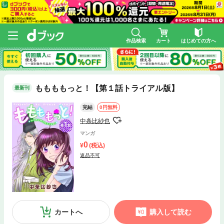
作品検索
カート
はじめての方へ
ももももっと！【第１話トライアル版】
最新刊
完結
0円無料
中条比紗也
マンガ
0
(税込)
返品不可
カートへ
購入して読む