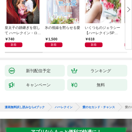
皇太子の跡継ぎを宿し
氷の視線を黙らせる愛
いくつものジェラシー
シン
て ハーレクイン・ロマ
【ハーレクインSP文
レク
ンス～純潔のシンデレ
庫版】
740
1,500
618
6
ラ～
新着
新着
新着
新刊配信予定
ランキング
キャンペーン
無料
漫画無料試し読みならdブック
ハーレクイン
愛のセカンド・チャンス
愛の
アプリならもっと便利で快適に！