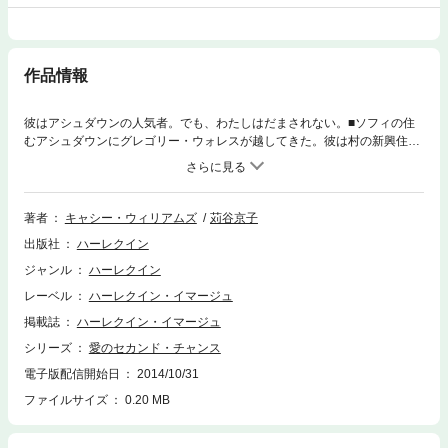
作品情報
彼はアシュダウンの人気者。でも、わたしはだまされない。■ソフィの住
むアシュダウンにグレゴリー・ウォレスが越してきた。彼は村の新興住宅
地の開発業者で、経済の活性化に貢献したと、みんな諸手を上げての歓迎
ムードだ。だが、ソフィは知っている。やりての実業家の真の姿を。もと
の夫アランのように、うわべだけ魅力的で冷たく、田舎の人々を見下す人
間に違いないのだ。アランの望まない妊娠をしたことで捨てられたソフィ
著者
キャシー・ウィリアムズ
苅谷京子
は、難聴の娘を抱え、ひとりで必死に生きてきた。もう男性とかかわりを
出版社
ハーレクイン
持つつもりはいっさいない。ところが、アシュダウンにやってきたグレゴ
リーは、ソフィに興味を示し、なにかと会う機会を作ろうとする。狭い村
ジャンル
ハーレクイン
では避け続けるわけにもいかず、顔を合わせているうちに、彼の開くパー
レーベル
ハーレクイン・イマージュ
ティーのケータリングを頼まれた。そしてその夜、ソフィは彼の家に泊ま
らざるを得なくなり……。
掲載誌
ハーレクイン・イマージュ
シリーズ
愛のセカンド・チャンス
電子版配信開始日
2014/10/31
ファイルサイズ
0.20 MB