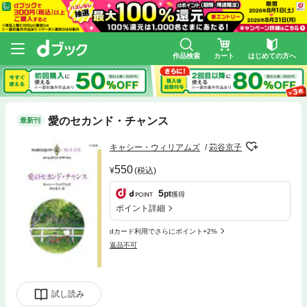
作品検索
カート
はじめての方へ
愛のセカンド・チャンス
最新刊
キャシー・ウィリアムズ
苅谷京子
550
(税込)
5
pt
獲得
ポイント詳細
dカード利用でさらにポイント+2%
返品不可
試し読み