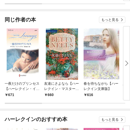
ラスボス王子様に執着
今世
されています
りが
てく
OMI
同じ作者の本
もっと見る
一夜だけのプリンセス
友達にさよなら【ハー
春を待ちながら【ハー
人知
【ハーレクイン・イマ
レクイン・マスターピ
レクイン文庫版】
クイ
ージュ版】
ース版】
671
660
616
6
ハーレクインのおすすめ本
もっと見る