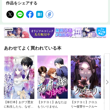
作品をシェアする
あわせてよく買われている本
【単行本】おデブ悪女
【タテヨミ】あなたは
【タテヨミ】クロユ
バッ
に転生したら、なぜか
もういりません
リ〜復讐サークル〜
ロイ