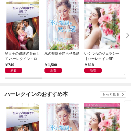
皇太子の跡継ぎを宿し
氷の視線を黙らせる愛
いくつものジェラシー
シン
て ハーレクイン・ロマ
【ハーレクインSP文
レク
ンス～純潔のシンデレ
庫版】
740
1,500
618
6
ラ～
新着
新着
新着
ハーレクインのおすすめ本
もっと見る