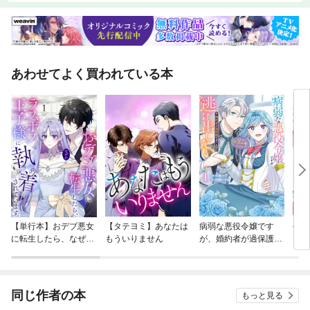
あわせてよく買われている本
【単行本】おデブ悪女
【タテヨミ】あなたは
病弱な悪役令嬢です
公爵
に転生したら、なぜか
もういりません
が、婚約者が過保護す
当た
ラスボス王子様に執着
ぎて逃げ出したい(私
されています
たち犬猿の仲でしたよ
ね！？)
同じ作者の本
もっと見る