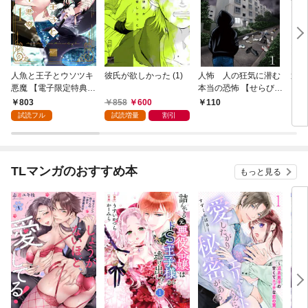
人魚と王子とウソツキ
彼氏が欲しかった (1)
人怖 人の狂気に潜む
運送
悪魔 【電子限定特典付
本当の恐怖 【せらびぃ
イバ
き】(1)
連載版】１
いト
803
858
600
110
1
【せ
試読フル
試読増量
割引
TLマンガのおすすめ本
もっと見る