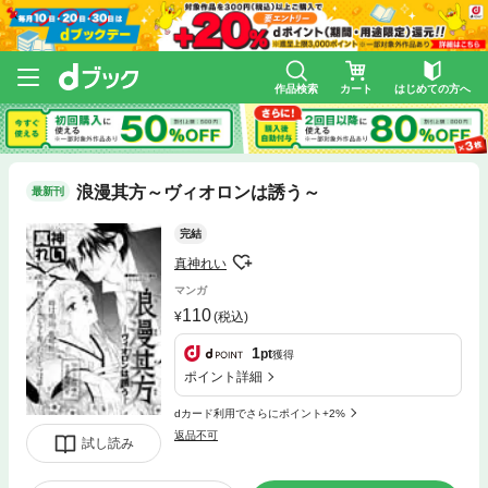
作品検索
カート
はじめての方へ
浪漫其方～ヴィオロンは誘う～
最新刊
完結
真神れい
マンガ
110
(税込)
1
pt
獲得
ポイント詳細
dカード利用でさらにポイント+2%
返品不可
試し読み