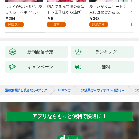
しょうがないほど、愛
詰んでる元悪役令嬢は
愛したがりエリートく
マフ
してる！～年下ワンコ
ドＳ王子様から逃げ出
んには秘密がある。～
愛か
秋くんの一途な溺愛暴
したい 【分冊版】 1
沼系男子の甘くてエッ
264
0
308
0
走中～1
チな恋の罠～(1)
試読フル
無料
試読フル
新刊配信予定
ランキング
キャンペーン
無料
漫画無料試し読みならdブック
TLマンガ
浪漫其方～ヴィオロンは誘う～
浪
アプリならもっと便利で快適に！