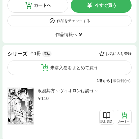
カートへ
今すぐ買う
作品をチェックする
作品情報へ
全1冊
シリーズ
お気に入り登録
完結
未購入巻をまとめて買う
1巻から
|
最新刊から
浪漫其方～ヴィオロンは誘う～
110
試し読み
カートへ