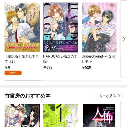
【単話版】愛されすぎ
HARDCAGE-嗜虐の学
UnderGround〜Fなお
神島
て（1）
院-
仕事〜
変 
いで
0
638
528
7
無料
竹書房のおすすめ本
もっと見る