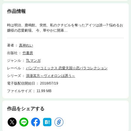
作品情報
時は明治、鹿鳴館。 突然、私のクチビルを奪ったアイツは誰---? 悩めるお
嬢様の恋愛劇場。 今、華やかに開幕…
著者
真神れい
出版社
竹書房
ジャンル
TLマンガ
レーベル
バンブーコミックス 恋愛天国☆恋パラコレクション
シリーズ
浪漫其方～ヴィオロンは誘う～
電子版配信開始日
2018/07/19
ファイルサイズ
11.99 MB
作品をシェアする