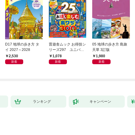
D17 地球の歩き方 タ
晋遊舎ムック お得技シ
05 地球の歩き方 島旅
イ 2027～2028
リーズ297 ユニバー
天草 3訂版
サル・スタジオ・ジャ
2,530
1,078
1,980
パンお得技ベストセレ
新着
新着
新着
クション 2026-27 mini
ランキング
キャンペーン