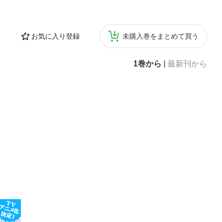
お気に入り登録
未購入巻をまとめて買う
1巻から
|
最新刊から