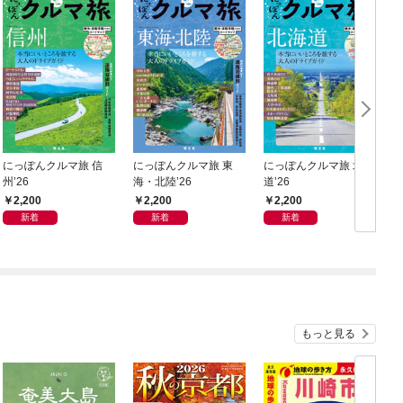
にっぽんクルマ旅 信
にっぽんクルマ旅 東
にっぽんクルマ旅 北海
州’26
海・北陸’26
道’26
ー
2,200
2,200
2,200
新着
新着
新着
もっと見る