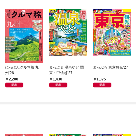
にっぽんクルマ旅 九
まっぷる 温泉やど 関
まっぷる 東京観光’27
州’26
東・甲信越’27
2,200
1,430
1,375
新着
新着
新着