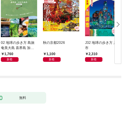
02 地球の歩き方 島旅
秋の京都2026
J32 地球の歩き方 川崎
奄美大島 喜界島 加計
市
豆
呂麻島(奄美群島1) 5訂
1,760
1,100
2,310
版
新着
新着
新着
無料