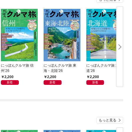
にっぽんクルマ旅 信
にっぽんクルマ旅 東
にっぽんクルマ旅 北海
州’26
海・北陸’26
道’26
ー
2,200
2,200
2,200
新着
新着
新着
もっと見る