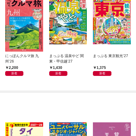
にっぽんクルマ旅 九
まっぷる 温泉やど 関
まっぷる 東京観光’27
州’26
東・甲信越’27
2,200
1,430
1,375
新着
新着
新着