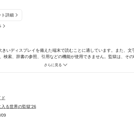
ント詳細
%
大きいディスプレイを備えた端末で読むことに適しています。また、文
、検索、辞書の参照、引用などの機能が使用できません。監獄は、その
計図」である。絶海に浮かぶアルカトラズから、円形監視を極めた近代
界各地の監獄を図解と写真でわかりやすく解説。なぜその形なのか。そ
いう問いや、背景にある当時の思想が凝縮されている。建築、立地、歴
解く、知的興奮にあふれるビジュアル・ドキュメント。※一部コンテン
イド
入る世界の監獄’26
/09