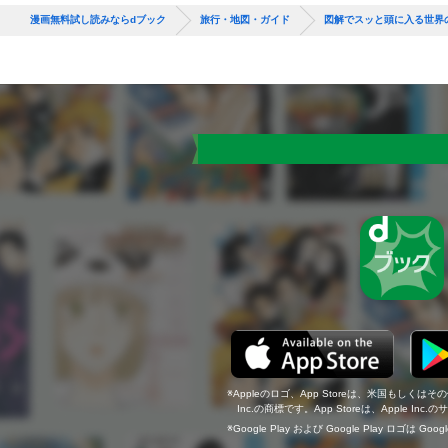
漫画無料試し読みならdブック
旅行・地図・ガイド
図解でスッと頭に入る世界の
Appleのロゴ、App Storeは、米国もしくはそ
Inc.の商標です。App Storeは、Apple In
Google Play および Google Play ロゴは Go