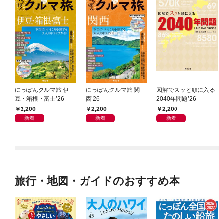
にっぽんクルマ旅 伊
にっぽんクルマ旅 関
図解でスッと頭に入る
豆・箱根・富士’26
西’26
2040年問題’26
2,200
2,200
2,200
新着
新着
新着
旅行・地図・ガイドのおすすめ本