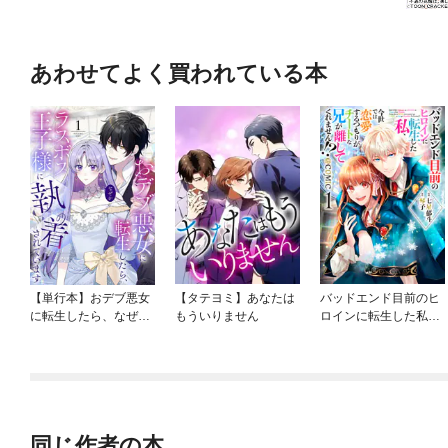
あわせてよく買われている本
【単行本】おデブ悪女
【タテヨミ】あなたは
バッドエンド目前のヒ
に転生したら、なぜか
もういりません
ロインに転生した私、
ラスボス王子様に執着
今世では恋愛するつも
されています
りがチートな兄が離し
てくれません！？@C
OMIC
同じ作者の本