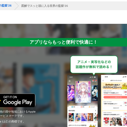
監獄’26
図解でスッと頭に入る世界の監獄’26
アプリならもっと便利で快適に！
の他の国や地域におけるApple
c.のサービスマークです。
ogle LLC の商標です。