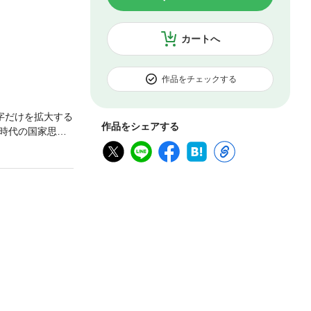
カートへ
作品をチェックする
字だけを拡大する
作品をシェアする
時代の国家思想
監獄、内部に経
こには「人はど
史から、現代社
ツが収録されてい