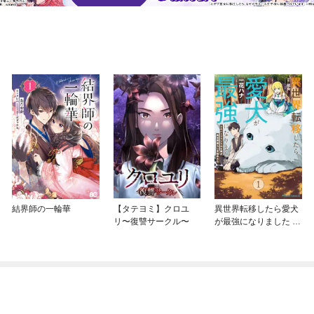
結界師の一輪華
【タテヨミ】クロユ
異世界転移したら愛犬
リ〜復讐サークル〜
が最強になりました ～
シルバーフェンリルと
俺が異世界暮らしを始
めたら～ THE COMIC