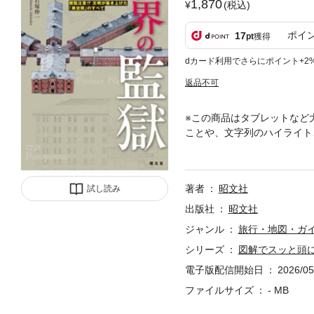
1,870
(税込)
ポイ
17
pt
獲得
dカード利用でさらにポイント+2
返品不可
※この商品はタブレットなど
ことや、文字列のハイライト
や社会制度が凝縮された「設
済圏を持つ監獄都市まで、世
うすれば立ち直れるのか」と
著者
昭文社
試し読み
会の姿と「人間の業」を読み
ない場合があります。
出版社
昭文社
ジャンル
旅行・地図・ガ
シリーズ
図解でスッと頭に
電子版配信開始日
2026/05
ファイルサイズ
- MB