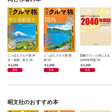
にっぽんクルマ旅 伊
にっぽんクルマ旅 関
図解でスッと頭に入る
豆・箱根・富士’26
西’26
2040年問題’26
2,200
2,200
2,200
新着
新着
新着
昭文社のおすすめ本