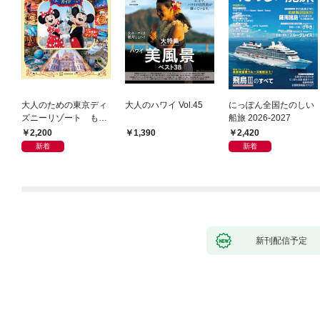
大人のための東京ディ
大人のハワイ Vol.45
にっぽん全国たのしい
ズニーリゾート もっ
船旅 2026-2027
とやさしいガイド
2,200
2,420
1,390
新着
新着
新刊配信予定