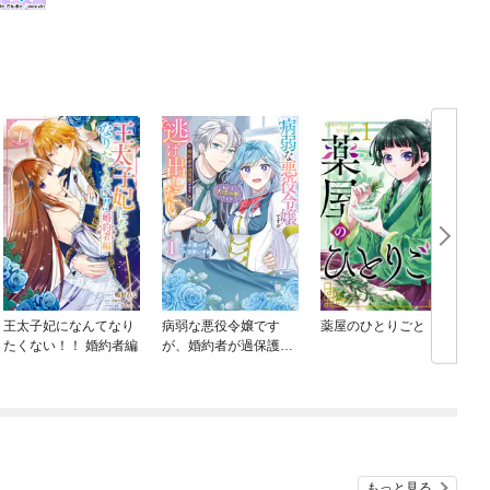
王太子妃になんてなり
病弱な悪役令嬢です
薬屋のひとりごと
たくない！！ 婚約者編
が、婚約者が過保護す
ぎて逃げ出したい(私た
ち犬猿の仲でしたよ
ね！？)
もっと見る