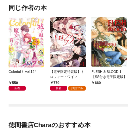
同じ作者の本
Colorful！ vol.124
【電子限定特装版】ト
FLESH & BLOOD 1
ロフィー・ワイフ
【SS付き電子限定版】
（１）【描き下ろしイ
550
770
660
ラスト付き】
新着
新着
試読フル
徳間書店Charaのおすすめ本