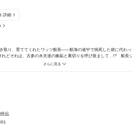
ト詳細
%
き取り、育ててくれたワッツ船長――航海の途中で病死した彼に代わっ
 けれどそれは、古参の水夫達の嫉妬と裏切りを呼び覚まして…!? 船長
出」、キットと若き日の海賊達との出会い、そして長い片恋の始まりの
、シリーズ初の傑作短編集!! ※口絵・イラスト収録あり
OD外伝
/01