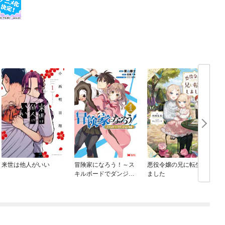
来世は他人がいい
冒険家になろう！～ス
悪役令嬢の兄に転生し
キルボードでダンジョ
ました
ン攻略～（コミック）