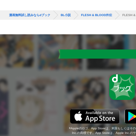
漫画無料試し読みならdブック
BL小説
FLESH & BLOOD外伝
FLESH
Appleのロゴ、App Storeは、米国もしくはそ
Inc.の商標です。App Storeは、Apple In