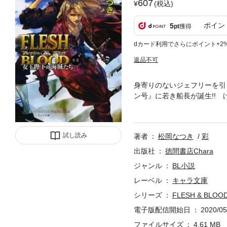
607
(税込)
ポイン
5
pt
獲得
dカード利用でさらにポイント+2
返品不可
身寄りのないジェフリーを引
ン号』に若き船長が誕生!!
に満ちた処女航海を描く「船
紡ぐ表題作他2編も収録した
試し読み
著者
松岡なつき
彩
出版社
徳間書店Chara
ジャンル
BL小説
レーベル
キャラ文庫
シリーズ
FLESH & BLO
電子版配信開始日
2020/05
ファイルサイズ
4.61 MB