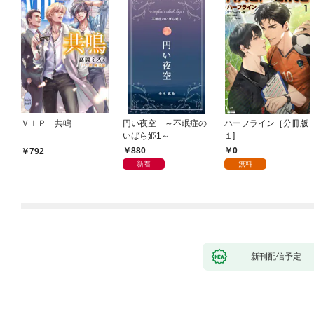
ＶＩＰ 共鳴
円い夜空 ～不眠症の
ハーフライン［分冊版
いばら姫1～
１]
880
0
792
新着
無料
新刊配信予定