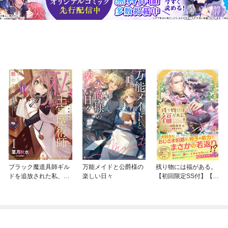
ブラック魔道具師ギル
万能メイドと公爵様の
残り物には福がある。
ドを追放された私、王
楽しい日々
【初回限定SS付】【イ
宮魔術師として拾われ
ラスト付】
る ～ホワイトな宮廷
で、幸せな新生活を始
めます！～