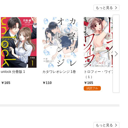
もっと見る
unlock 分冊版 1
カタワレオレンジ 1巻
トロフィー・ワイフ
（１）
F
165
165
110
試読フル
もっと見る