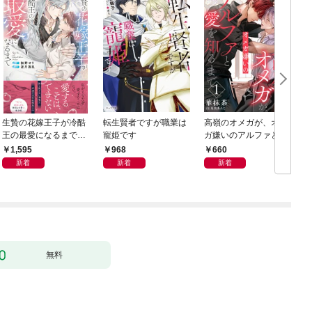
生贄の花嫁王子が冷酷
転生賢者ですが職業は
高嶺のオメガが、オメ
王の最愛になるまで
寵姫です
ガ嫌いのアルファと愛
【イラスト付き】【単
を知るまで1
1,595
968
660
行本書き下ろしSS付
新着
新着
新着
き】
無料