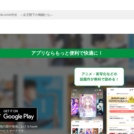
 & BLOOD外伝 ―女王陛下の海賊たち―
アプリならもっと便利で快適に！
の他の国や地域におけるApple
c.のサービスマークです。