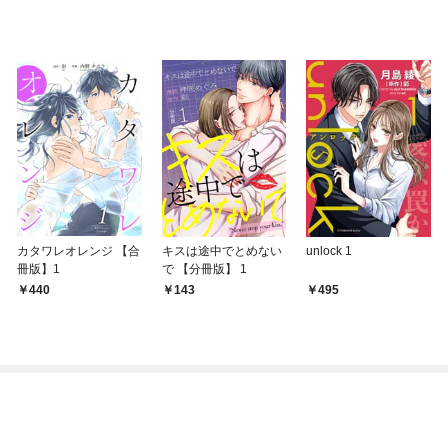
カタワレオレンジ 【合
キスは途中でとめない
unlock 1
冊版】1
で 【分冊版】 1
440
143
495