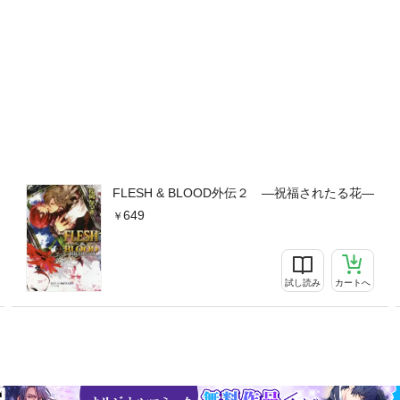
FLESH & BLOOD外伝２ ―祝福されたる花―
649
試し読み
カートへ