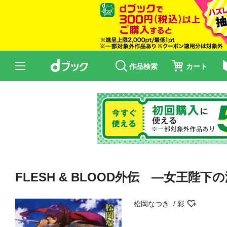
作品検索
カート
FLESH & BLOOD外伝 ―女王陛下
松岡なつき
彩