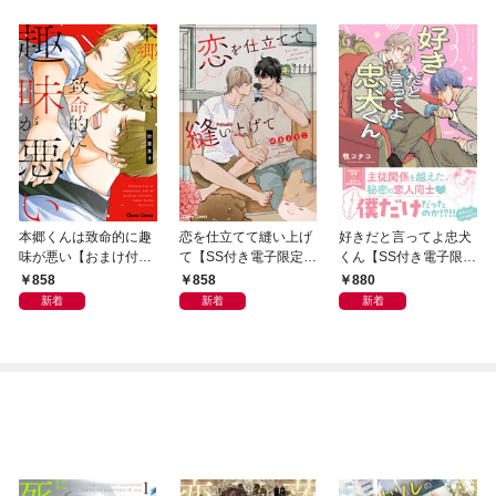
本郷くんは致命的に趣
恋を仕立てて縫い上げ
好きだと言ってよ忠犬
味が悪い【おまけ付き
て【SS付き電子限定
くん【SS付き電子限定
電子限定版】
版】
版】
858
858
880
新着
新着
新着