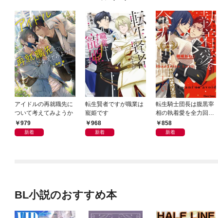
アイドルの再就職先に
転生賢者ですが職業は
転生騎士団長は腹黒宰
ついて考えてみようか
寵姫です
相の執着愛を全力回避
したい【SS付き電子限
979
968
858
定版】
新着
新着
新着
BL小説のおすすめ本