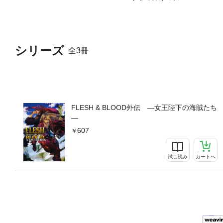
シリーズ
全3冊
FLESH & BLOOD外伝 ―女王陛下の海賊たち
―
607
試し読み
カートへ