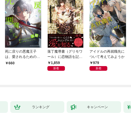
死に戻りの悪魔王子
落丁魔導書（グリモワ
アイドルの再就職先に
は、愛されるための実
ール）に恋物語を記す
ついて考えてみようか
験をはじめることにし
には【イラスト付き】
1,859
979
660
た。（１）
【単行本書き下ろしSS
新着
新着
付き】
ランキング
キャンペーン