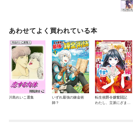
あわせてよく買われている本
川島れいこ選集
いずれ最強の錬金術
転生侯爵令嬢奮闘記
師？
わたし、立派にざまぁ
されてみせます！