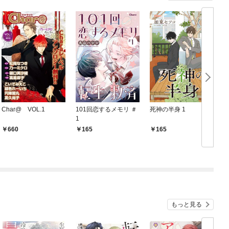
Char@ VOL.1
101回恋するメモリ ＃
死神の半身 1
1
し
660
165
165
もっと見る