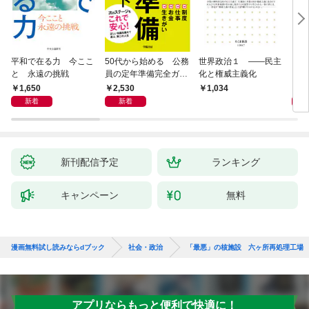
平和で在る力 今ここ
50代から始める 公務
世界政治１ ――民主
「力
と 永遠の挑戦
員の定年準備完全ガイ
化と権威主義化
く 
ド
1,650
2,530
1,
1,034
新着
新着
新刊配信予定
ランキング
キャンペーン
無料
漫画無料試し読みならdブック
社会・政治
「最悪」の核施設 六ヶ所再処理工場
アプリならもっと便利で快適に！