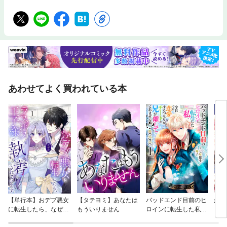
あわせてよく買われている本
【単行本】おデブ悪女
【タテヨミ】あなたは
バッドエンド目前のヒ
結界
に転生したら、なぜか
もういりません
ロインに転生した私、
ラスボス王子様に執着
今世では恋愛するつも