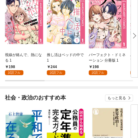
視線が絡んで、熱にな
推し活はベッドの中で
パーフェクト・ドミネ
ふし
る 1
1
ーション 分冊版 1
言っ
198
244
198
2
試読フル
試読フル
試読フル
試
社会・政治のおすすめ本
もっと見る