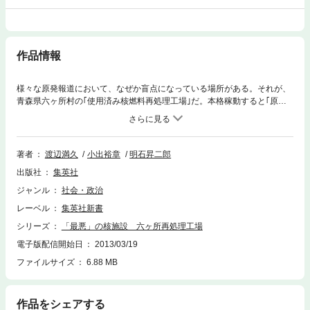
作品情報
様々な原発報道において、なぜか盲点になっている場所がある。それが、
青森県六ヶ所村の｢使用済み核燃料再処理工場｣だ。本格稼動すると｢原発
が一年で放出する放射能を1日で放出する｣と言われるこの施設では、いく
つものお粗末な欠陥が露呈し、しかも、直下には明らかに活断層が存在す
る。その危険性は、通常の原子力発電所の比ではない。本書は、それぞれ
の分野で｢六ヶ所｣にアプローチしてきた専門家たちの切実な訴えで構成さ
著者
渡辺満久
小出裕章
明石昇二郎
れる。このような施設を稼動させれば、日本のみならず地球全体に取り返
出版社
集英社
しのつかない災厄をもたらすのである。
ジャンル
社会・政治
レーベル
集英社新書
シリーズ
「最悪」の核施設 六ヶ所再処理工場
電子版配信開始日
2013/03/19
ファイルサイズ
6.88 MB
作品をシェアする