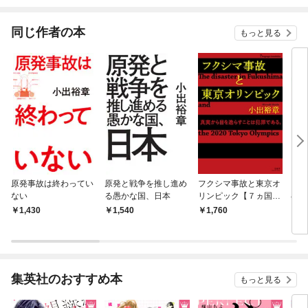
されています
りがチートな兄が離し
てくれません！？@C
OMIC
同じ作者の本
もっと見る
原発事故は終わってい
原発と戦争を推し進め
フクシマ事故と東京オ
『脱
ない
る愚かな国、日本
リンピック【７ヵ国語
む
対応】 The disaster in
1,430
1,540
1,760
1,
Fukushima and the 20
20 Tokyo Olympics
集英社のおすすめ本
もっと見る