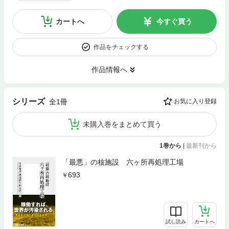
カートへ
今すぐ買う
作品をチェックする
作品情報へ
シリーズ
全1冊
お気に入り登録
未購入巻をまとめて買う
1巻から
|
最新刊から
「最悪」の核施設 六ヶ所再処理工場
693
試し読み
カートへ