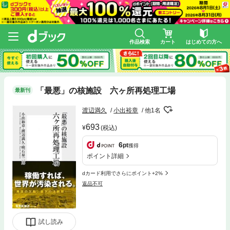
作品検索
カート
はじめての方へ
「最悪」の核施設 六ヶ所再処理工場
最新刊
渡辺満久
小出裕章
他1名
693
(税込)
6
pt
獲得
ポイント詳細
dカード利用でさらにポイント+2%
返品不可
試し読み