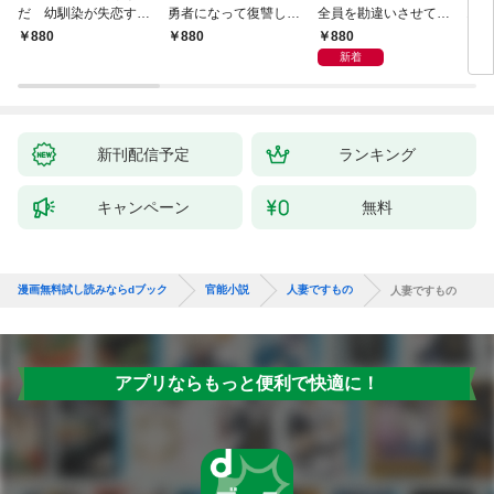
だ 幼馴染が失恋する
勇者になって復讐しに
全員を勘違いさせてた
オカ
たびに慰めエッチを求
来やがった
あの子と、同窓会で十
馴染
880
880
880
8
めてくる
年振りに再会した夜
新着
新刊配信予定
ランキング
キャンペーン
無料
漫画無料試し読みならdブック
官能小説
人妻ですもの
人妻ですもの
アプリならもっと便利で快適に！