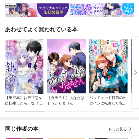
あわせてよく買われている本
【単行本】おデブ悪女
【タテヨミ】あなたは
バッドエンド目前のヒ
【タ
に転生したら、なぜか
もういりません
ロインに転生した私、
リ〜
ラスボス王子様に執着
今世では恋愛するつも
されています
りがチートな兄が離し
てくれません！？@C
OMIC
同じ作者の本
もっと見る