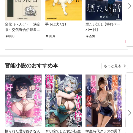
変化（へんげ） 決定
手下は犬だけ
煙たい話 1【特典ペー
マリ
版～交代寄合伊那衆異
パー付】
聞（1）～
1,
880
814
220
官能小説のおすすめ本
もっと見る
振られた君が好きなん
ヤリ捨てした女が転生
学生時代クラスの男子
片想