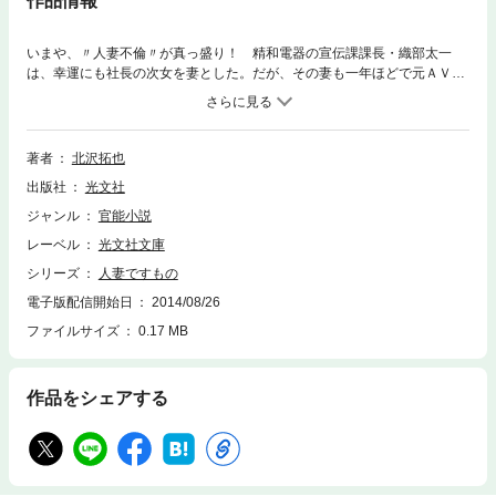
作品情報
いまや、〃人妻不倫〃が真っ盛り！ 精和電器の宣伝課課長・織部太一
は、幸運にも社長の次女を妻とした。だが、その妻も一年ほどで元ＡＶ
（アダルトビデオ）男優と深い仲に……。織部は目には目をと、人妻社員
たちに大接近。そこへ専務から「当社の人妻社員が企業機密を洩らしてい
るらしい。その人妻を洗え」と感動の秘命が下る。 趣味が仕事となっ
た。性愛文学の第一人者が見せる真骨頂！
著者
北沢拓也
出版社
光文社
ジャンル
官能小説
レーベル
光文社文庫
シリーズ
人妻ですもの
電子版配信開始日
2014/08/26
ファイルサイズ
0.17 MB
作品をシェアする