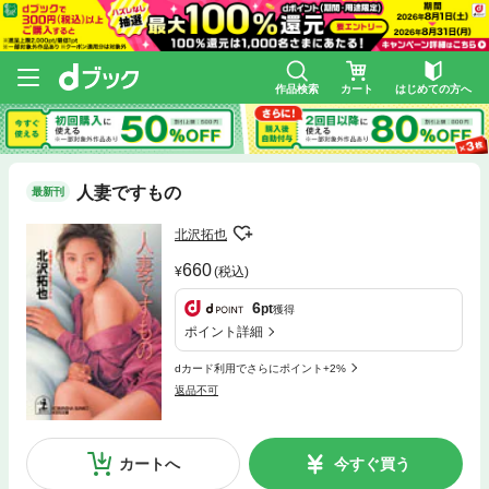
作品検索
カート
はじめての方へ
人妻ですもの
最新刊
北沢拓也
660
(税込)
6
pt
獲得
ポイント詳細
dカード利用でさらにポイント+2%
返品不可
カートへ
今すぐ買う