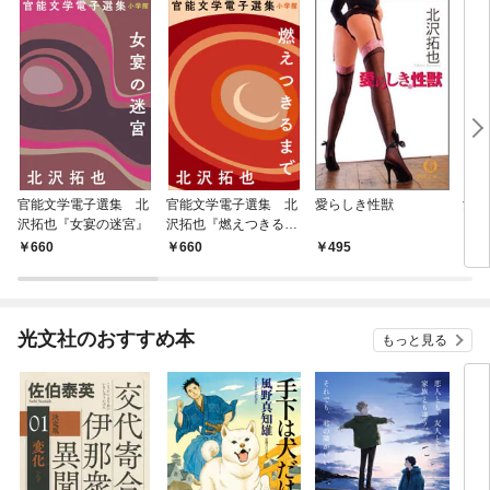
官能文学電子選集 北
官能文学電子選集 北
愛らしき性獣
女唇
沢拓也『女宴の迷宮』
沢拓也『燃えつきるま
で』
660
660
495
4
光文社のおすすめ本
もっと見る