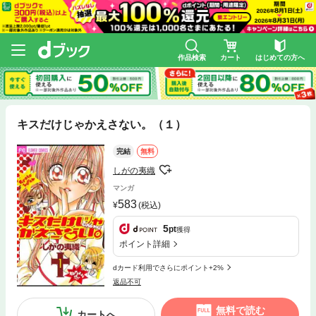
作品検索
カート
はじめての方へ
キスだけじゃかえさない。（１）
完結
無料
しがの夷織
マンガ
583
(税込)
5
pt
獲得
ポイント詳細
dカード利用でさらにポイント+2%
返品不可
無料で読む
カートへ