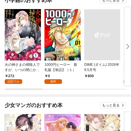
小学館のおすすめ本
もっと見る
火の神さまの掃除人で
1000円ヒーロー 新
DIME (ダイム) 2026年
追放
すが、いつの間にか花
札版【単話】（１）
9.5月号
かつ
嫁として溺愛されてい
まへ
272
0
1
￥800
ます【単話】（１）
れで
試読フル
無料
試
（１
少女マンガのおすすめ本
もっと見る