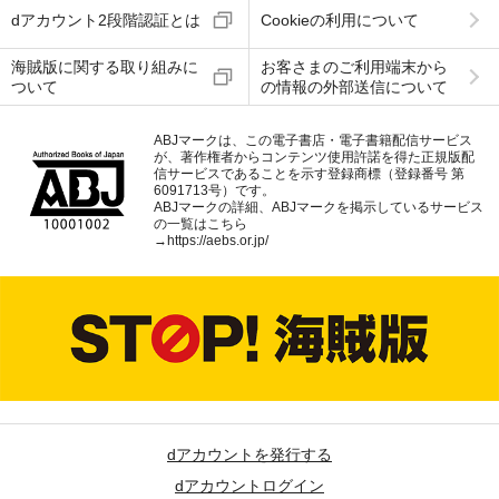
dアカウント2段階認証とは
Cookieの利用について
海賊版に関する取り組みに
お客さまのご利用端末から
ついて
の情報の外部送信について
ABJマークは、この電子書店・電子書籍配信サービス
が、著作権者からコンテンツ使用許諾を得た正規版配
信サービスであることを示す登録商標（登録番号 第
6091713号）です。
ABJマークの詳細、ABJマークを掲示しているサービス
の一覧はこちら
→
https://aebs.or.jp/
dアカウントを発行する
dアカウントログイン