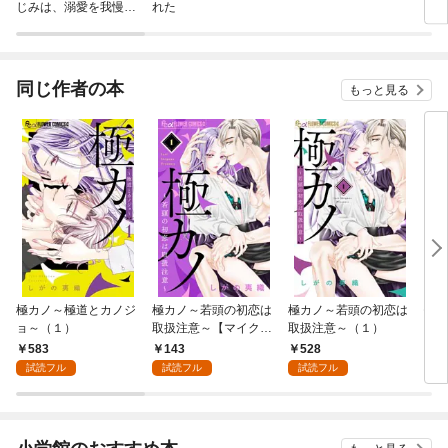
じみは、溺愛を我慢で
れた
きない。
同じ作者の本
もっと見る
極カノ～極道とカノジ
極カノ～若頭の初恋は
極カノ～若頭の初恋は
モバ
ョ～（１）
取扱注意～【マイク
取扱注意～（１）
ロ】（１）
583
143
528
2
試読フル
試読フル
試読フル