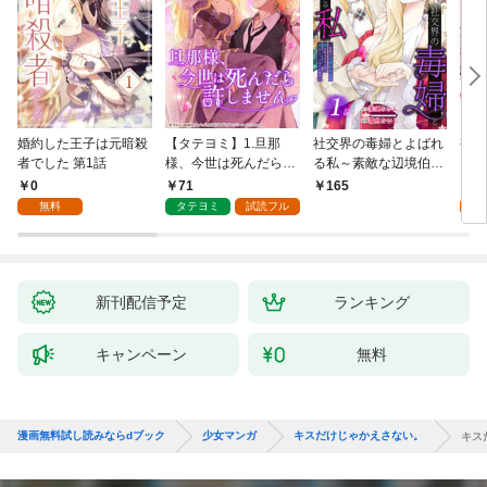
婚約した王子は元暗殺
【タテヨミ】1.旦那
社交界の毒婦とよばれ
視線
者でした 第1話
様、今世は死んだら許
る私～素敵な辺境伯令
る 1
しません
息に腕を折られたの
0
71
1
165
で、責任とってもらい
無料
タテヨミ
試読フル
試
ます～［ばら売り］
第1話
新刊配信予定
ランキング
キャンペーン
無料
漫画無料試し読みならdブック
少女マンガ
キスだけじゃかえさない。
キス