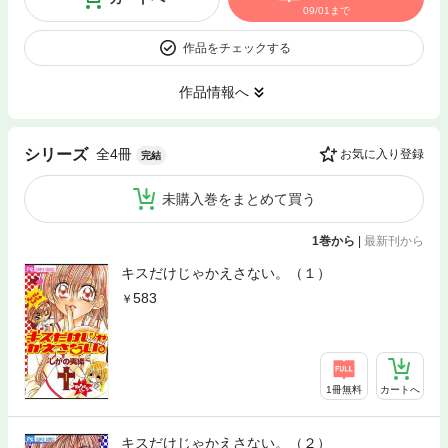
09/01まで
作品をチェックする
作品情報へ
全4冊
シリーズ
お気に入り登録
完結
未購入巻をまとめて買う
1巻から
|
最新刊から
キスだけじゃかえさない。（１）
583
1冊無料
カートへ
キスだけじゃかえさない。（２）