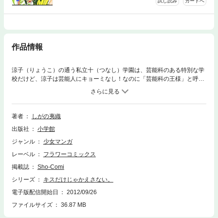
試し読み
カートへ
作品情報
涼子（りょうこ）の通う私立十（つなし）学園は、芸能科のある特別な学
校だけど、涼子は芸能人にキョーミなし！なのに「芸能科の王様」と呼ば
れる星（せい）にファーストキスを奪われちゃった★何かとつきまとって
くる星にドキドキの涼子。でも、星は年下でオレ様で超H！きゃー！！涼
子、どーなっちゃうんですか－－－！？
著者
しがの夷織
出版社
小学館
ジャンル
少女マンガ
レーベル
フラワーコミックス
掲載誌
Sho-Comi
シリーズ
キスだけじゃかえさない。
電子版配信開始日
2012/09/26
ファイルサイズ
36.87 MB