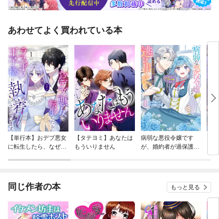
あわせてよく買われている本
【単行本】おデブ悪女
【タテヨミ】あなたは
病弱な悪役令嬢です
【タ
に転生したら、なぜか
もういりません
が、婚約者が過保護す
リ〜
ラスボス王子様に執着
ぎて逃げ出したい(私
されています
たち犬猿の仲でしたよ
ね！？)
同じ作者の本
もっと見る