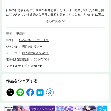
仕事の打ち合わせ中、同期の笠井と会った稚子は、同席していた外山と共
に巷で起きている連続火災事件の真相を探ることになる。きっかけは三件
目に起きた火災事件で見つかった複数の白骨化した人骨だった。それぞれ
がそれぞれのツテを使い真実へと突き進む。事件後、トリックを明かす謎
のネット小説、唯一の生存者が持つ鍵、それらがひとつになった時──
著者
里箕絆
出版社
いるかネットブックス
ジャンル
男性向けラノベ
シリーズ
殺人者のいない殺人
電子版配信開始日
2014/07/08
ファイルサイズ
0.60 MB
作品をシェアする