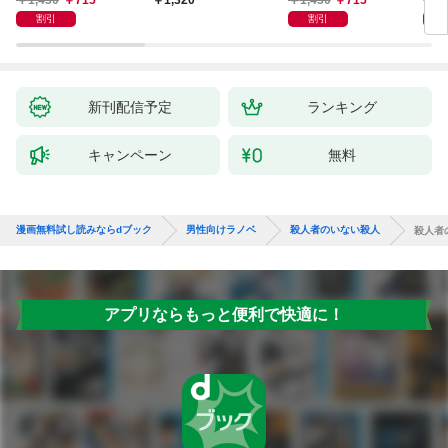
き】
割引
割引
新刊配信予定
ランキング
キャンペーン
無料
漫画無料試し読みならdブック
男性向けラノベ
殺人者のいない殺人
殺人者
アプリならもっと便利で快適に！