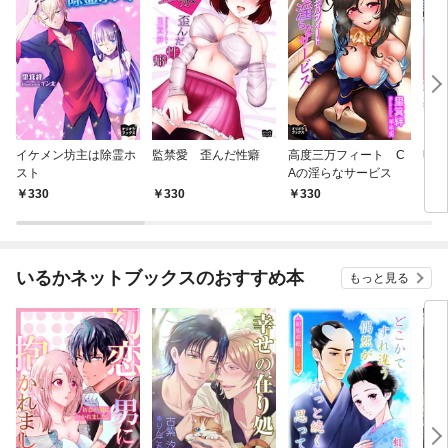
イケメン坊主は除霊ホ
監禁愛 歪んだ性癖
高度三万フィート C
明日
スト
Aの淫らなサービス
ます
330
330
330
4
いるかネットブックスのおすすめ本
もっと見る