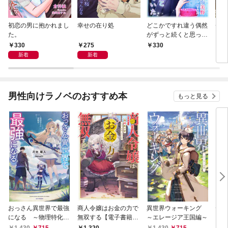
初恋の男に抱かれまし
幸せの在り処
どこかですれ違う偶然
チー
た。
がずっと続くと思って
いた
330
275
330
3
新着
新着
男性向けラノベのおすすめ本
もっと見る
おっさん異世界で最強
商人令嬢はお金の力で
異世界ウォーキング
デス
になる ～物理特化の
無双する【電子書籍限
～エレージア王国編～
る異
覚醒者～
定書き下ろしSS付
1,430
715
1,430
715
1,
1,320