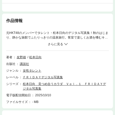
作品情報
元HKT48のメンバーでタレント・松本日向のデジタル写真集！秋のはじま
り、静かな旅館でふたりっきりの温泉旅行。客室で楽しくお酒を嗜むキュ
ートな笑顔、ぐっとセクシーな浴衣姿、湯けむりの中で見せるちょっと切
ない艶姿...。いつもは元気いっぱいの「日向ちゃん」の、大人の色香たっ
ぷりのランジェリーショットは必見です。同時発売のVol.2とあわせてお楽
しみください。※Vol.2と写真の重複はありません
著者
友野雄
松本日向
出版社
講談社
ジャンル
女性タレント
レーベル
ＦＲＩＤＡＹデジタル写真集
シリーズ
松本日向 見つめ合うカラダ Ｖｏｌ．１ ＦＲＩＤＡＹデ
ジタル写真集
電子版配信開始日
2025/10/10
ファイルサイズ
- MB