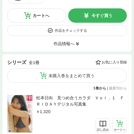
カートへ
今すぐ買う
作品をチェックする
作品情報へ
シリーズ
全1冊
お気に入り登録
未購入巻をまとめて買う
1巻から
|
最新刊から
松本日向 見つめ合うカラダ Ｖｏｌ．１ Ｆ
ＲＩＤＡＹデジタル写真集
1,320
試し読み
カートへ