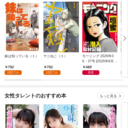
妹は知っている（１）
ヤニねこ（１）
モーニング 2026年3
ゲー
6・37号 [2026年8月6
貴族
日発売]
外れ
792
792
489
7
を駆
試読フル
試読フル
新着
試
して
女性タレントのおすすめ本
もっと見る