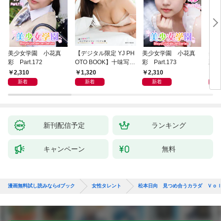
美少女学園 小花真
【デジタル限定 YJ PH
美少女学園 小花真
美少
彩 Part.172
OTO BOOK】十味写真
彩 Part.173
彩 P
集「続・『ぽみ』！？
2,310
1,320
2,310
2,
どこでもトレイン・ベ
新着
新着
新着
トナム篇」
新刊配信予定
ランキング
キャンペーン
無料
漫画無料試し読みならdブック
女性タレント
松本日向 見つめ合うカラダ Ｖｏ