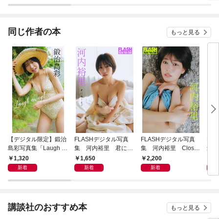
OBOOK Misty
BO
同じ作者の本
もっと見る
【デジタル限定】鍛治
FLASHデジタル写真
FLASHデジタル写真
FL
島彩写真集「Laugh a
集 河内裕里 君に届
集 河内裕里 Close t
集 
way！」
くまで
o you【「近くて遠い
遠い
1,320
1,650
2,200
1,
君へ」「君に届くま
新着
新着
新着
で」合本版・追加12ペ
ージ】
講談社のおすすめ本
もっと見る