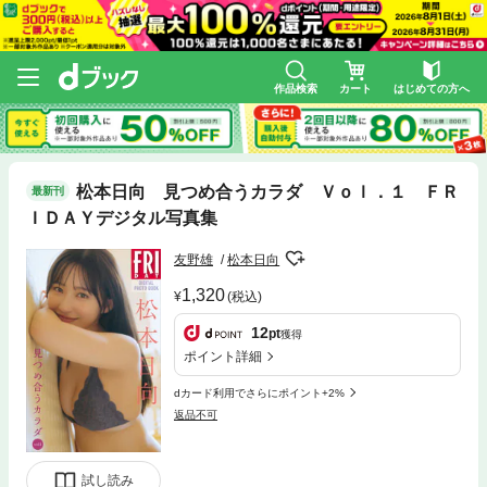
作品検索
カート
はじめての方へ
松本日向 見つめ合うカラダ Ｖｏｌ．１ ＦＲ
最新刊
ＩＤＡＹデジタル写真集
友野雄
松本日向
1,320
(税込)
12
pt
獲得
ポイント詳細
dカード利用でさらにポイント+2%
返品不可
試し読み