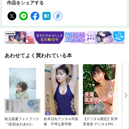
作品をシェアする
あわせてよく買われている本
秋元真夏フォトブック
松本日向デジタル写真
【デジタル限定】長澤
【デ
『淡淡(あわあわ)』
集 不埒な新学期
茉里奈 デジタルPHOT
真由