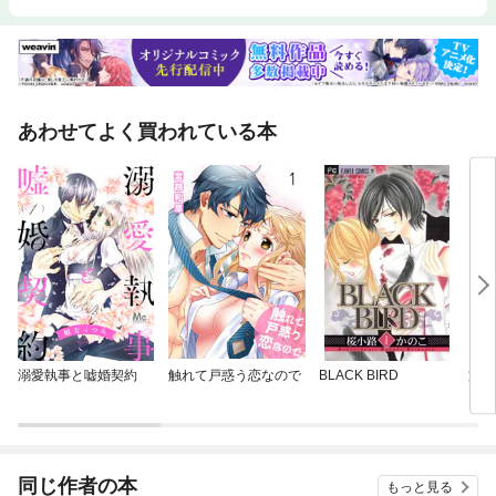
あわせてよく買われている本
溺愛執事と嘘婚契約
触れて戸惑う恋なので
BLACK BIRD
文豪
イク
同じ作者の本
もっと見る