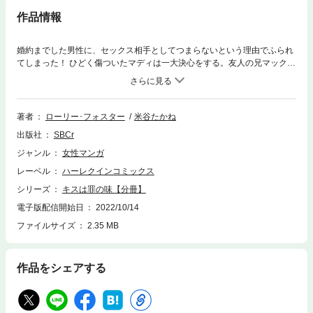
作品情報
婚約までした男性に、セックス相手としてつまらないという理由でふられ
てしまった！ ひどく傷ついたマディは一大決心をする。友人の兄マックス
は有名なプレイボーイだ。彼を利用して恋愛テクニックを学び、もう２度
と男性に傷つけられない女性になりたい。ところが、いざマックスを目の
前にすると、圧倒的な魅力にめまいがしそうになった。あり得ないほどの
ハンサムだ…。勇気を出して幼いキスをしかけてくるマディを、彼は鼻で
著者
ローリー･フォスター
米谷たかね
笑い、予想もしなかった行動に出た！
出版社
SBCr
ジャンル
女性マンガ
レーベル
ハーレクインコミックス
シリーズ
キスは罪の味【分冊】
電子版配信開始日
2022/10/14
ファイルサイズ
2.35 MB
作品をシェアする