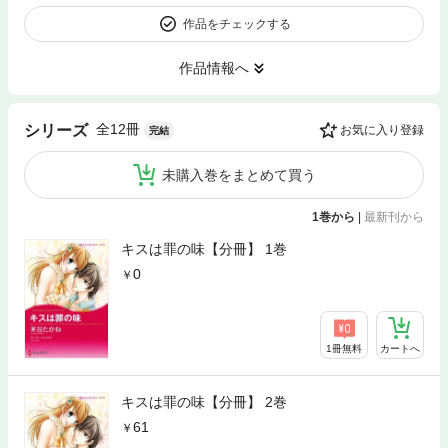
作品をチェックする
作品情報へ
全12冊
シリーズ
お気に入り登録
完結
未購入巻をまとめて買う
1巻から
|
最新刊から
キスは罪の味【分冊】 1巻
0
1冊無料
カートへ
キスは罪の味【分冊】 2巻
61