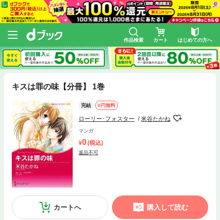
作品検索
カート
はじめての方へ
キスは罪の味【分冊】 1巻
完結
0円無料
ローリー･フォスター
米谷たかね
マンガ
0
(税込)
返品不可
カートへ
購入して読む