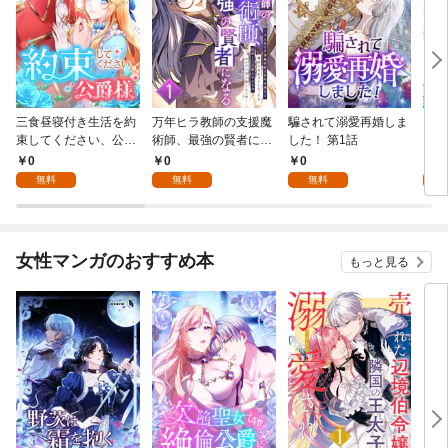
三食昼寝付き生活を約
万年ヒラ教師の支援魔
騙されて溺愛再婚しま
ヒト
束してください、公爵
術師、最強の賢者にな
した！ 第1話
様 1話
る～不人気の支援魔術
0
0
0
0
師は給料泥棒だと魔術
無料
無料
無料
大学をクビになった
が、出世した元教え子
たちのおかげで何も困
らない件～ 第1話
女性マンガのおすすめ本
もっと見る