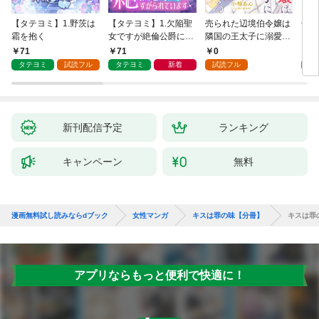
【タテヨミ】1.野茨は
【タテヨミ】1.欠陥聖
売られた辺境伯令嬢は
千鶴
霜を抱く
女ですが絶倫公爵にす
隣国の王太子に溺愛さ
に一
がられています
れる 1
【分
71
71
0
0
家の
タテヨミ
試読フル
タテヨミ
新着
試読フル
新刊配信予定
ランキング
キャンペーン
無料
漫画無料試し読みならdブック
女性マンガ
キスは罪の味【分冊】
キスは罪
アプリならもっと便利で快適に！