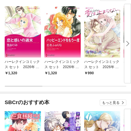
ハーレクインコミック
ハーレクインコミック
ハーレクインコミック
はや
ス セット 2026年 vo
ス セット 2026年 vo
ス セット 2026年 vo
～お
l.856
l.840
l.776
のに
1,320
1,320
990
6
して
SBCrのおすすめ本
もっと見る