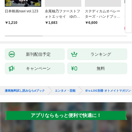
日本映画navi vol.123
永尾柚乃ファーストフ
ステディカムオペレー
テレ
ォトエッセイ ゆのも
ターズ・ハンドブック
集 
のがたり
日本語版 電子版 第２
ーズ
1
1,210
￥1,683
￥6,600
版
ウル
【電
新刊配信予定
ランキング
キャンペーン
無料
漫画無料試し読みならdブック
エンタメ・芸能
B’s-LOG別冊 オトメイトマガジン v
アプリならもっと便利で快適に！