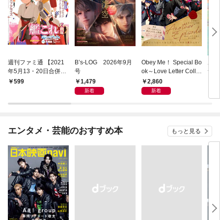
週刊ファミ通 【2021
B’s-LOG 2026年9月
Obey Me！ Special Bo
あつ
年5月13・20日合併
号
ok～Love Letter Colle
ザ・
号】
ction～
ド 
1,479
2,860
599
1,
ダイ
新着
新着
デー
エンタメ・芸能のおすすめ本
もっと見る