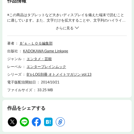
作品情報
※この商品はタブレットなど大きいディスプレイを備えた端末で読むこと
に適しています。また、文字だけを拡大することや、文字列のハイライ
ト、検索、辞書の参照、引用などの機能が使用できません。オトメイト作
品をもっと楽しむためのB's-LOG別冊最強ムック『オトメイトマガジン vo
l.13』！ 最新号は超豪華なW表紙でお届けです。新プロジェクトが発表
されたばかりの『薄桜鬼』＆miko氏が描く『Code：Realize～創世の姫君
著者
Ｂ’ｓ－ＬＯＧ編集部
～』の超美麗イラストがお目見え☆ 『薄桜鬼』プロジェクト始動を記念
出版社
KADOKAWA Game Linkage
した大ボリュームの巻頭特集や、キャラクターコメントが到着した『DIAB
OLIK LOVERS』など、見どころたっぷりなので、お見逃しなく！ さら
ジャンル
エンタメ・芸能
に、描きおろし企画では『AMNESIA』シリーズ・ウキョウの王様ver．の
レーベル
エンターブレインムック
イラストも掲載しています。※紙版付録のポスター、小冊子は付属しませ
ん※
シリーズ
B’s-LOG別冊 オトメイトマガジン vol.13
電子版配信開始日
2014/10/21
ファイルサイズ
33.25 MB
作品をシェアする