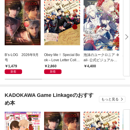
B’s-LOG 2026年9月
Obey Me！ Special Bo
泡沫のユークロニア -tr
あん
号
ok～Love Letter Colle
ail- 公式ビジュアルフ
ズ！！
ction～
ァンブック
ry 
1,479
2,860
4,400
4,
新着
新着
KADOKAWA Game Linkageのおすす
もっと見る
め本