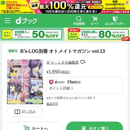
作品検索
カート
はじめての方へ
B’s-LOG別冊 オトメイトマガジン vol.13
最新刊
Ｂ’ｓ－ＬＯＧ編集部
1,650
(税込)
15
pt
獲得
ポイント詳細
dカード利用でさらにポイント+2%
返品不可
試し読み
カートへ
今すぐ買う