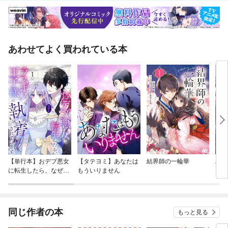
あわせてよく買われている本
【単行本】おデブ悪女
【タテヨミ】あなたは
結界師の一輪華
バッ
に転生したら、なぜか
もういりません
ロイ
ラスボス王子様に執着
今世
されています
りが
てく
OMI
同じ作者の本
もっと見る