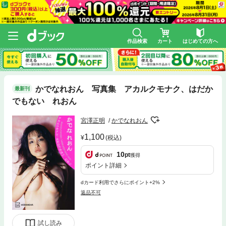
作品検索
カート
はじめての方へ
かでなれおん 写真集 アカルクモナク、はだか
最新刊
でもない れおん
宮澤正明
かでなれおん
1,100
(税込)
10
pt
獲得
ポイント詳細
dカード利用でさらにポイント+2%
返品不可
試し読み