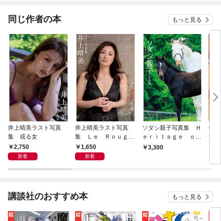
同じ作者の本
もっと見る
井上晴美ラスト写真
井上晴美ラスト写真
ソダシ親子写真集 Ｈ
錦鯉
集 或る女
集 Ｌｅ Ｒｏｕｇ
ｅｒｉｔａｇｅ ｏ
集～
ｅ ｅｔ ｌｅ Ｎｏ
ｆ Ｗｈｉｔｅ
2,750
1,650
3,300
6,
ｉｒ
新着
新着
講談社のおすすめ本
もっと見る