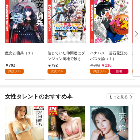
魔女と傭兵（１）
信じていた仲間達にダ
ハナバス 苔石花江の
追放
ンジョン奥地で殺され
バスケ論（１）
『自
かけたがギフト『無限
領地
792
792
792
110
7
ガチャ』でレベル９９
強の
試読フル
試読フル
試読フル
割引
試
９９の仲間達を手に入
～最
れて元パーティーメン
で始
バーと世界に復讐＆
拓ス
『ざまぁ！』します！
（１
女性タレントのおすすめ本
もっと見る
（１）