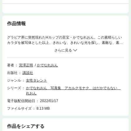
作品情報
グラビア界に突然現れたHカップの至宝・かでなれおん。この素晴らしい
カラダを被写体とした以上、きれいな、きれいな光を探し、素敵な、素敵
な光を作り、アカルクもなく、はだかでもなく、ただただまっすぐに、れ
おんを撮った。※ファンプラス（エムアップ）から配信されていた「かで
なれおん 写真集 アカルクモナク、はだかでもない れおん【image.tvデ
ジタル写真集】」と同一の内容です。
著者
宮澤正明
かでなれおん
出版社
講談社
ジャンル
女性タレント
シリーズ
かでなれおん 写真集 アカルクモナク、はだかでもない
れおん
電子版配信開始日
2022/01/17
ファイルサイズ
8.13 MB
作品をシェアする