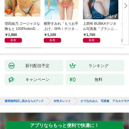
澄田綾乃 ゴージャスな
横野すみれ「もうお手
上西怜 BUBKAデジタ
似鳥
胸もと 100PhotosDX
上げ」SPA！デジタル
ル写真集「ブランニュ
Ｌ
[sabra net e-Book]
写真集
ー・レイ」
ＦＲ
1,980
1,100
1,760
2,
写真
新着
新着
新着
新刊配信予定
ランキング
キャンペーン
無料
漫画無料試し読みならdブック
女性タレント
かでなれおん 写真集 アカルクモ
アプリならもっと便利で快適に！