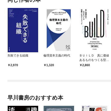
失敗できる組織
倫理資本主義の時代
ＢＵＩＬＤ 真に価値
あるものをつくる型破
りなガイドブック
2,970
1,320
2,860
早川書房のおすすめ本