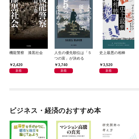
機龍警察 漆黒社会
人生の優先順位は「５
史上最悪の相棒
つの富」が決める
2,420
3,740
3,520
新着
新着
新着
ビジネス・経済のおすすめ本