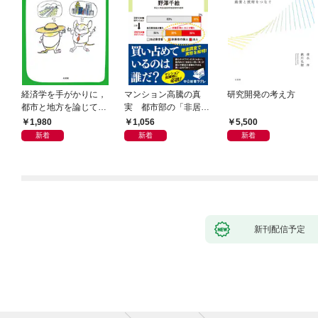
経済学を手がかりに，
マンション高騰の真
研究開発の考え方
都市と地方を論じてみ
実 都市部の「非居住
よう
化」が街を壊す
1,980
1,056
5,500
新着
新着
新着
新刊配信予定