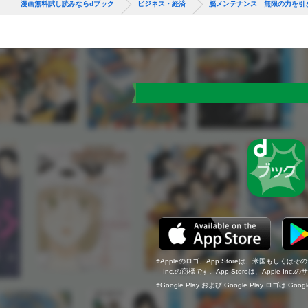
漫画無料試し読みならdブック
ビジネス・経済
脳メンテナンス 無限の力を引
Appleのロゴ、App Storeは、米国もしくはそ
Inc.の商標です。App Storeは、Apple In
Google Play および Google Play ロゴは Go