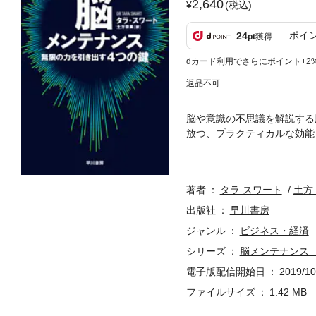
2,640
(税込)
ポイ
24
pt
獲得
dカード利用でさらにポイント+2
返品不可
脳や意識の不思議を解説する
放つ、プラクティカルな効能
に実践できる”“脳の変わる
をはじめとする世界のビジネ
頼を誇る著者が、神経科学の
著者
タラ スワート
土方
出版社
早川書房
ジャンル
ビジネス・経済
シリーズ
脳メンテナンス
電子版配信開始日
2019/10
ファイルサイズ
1.42 MB