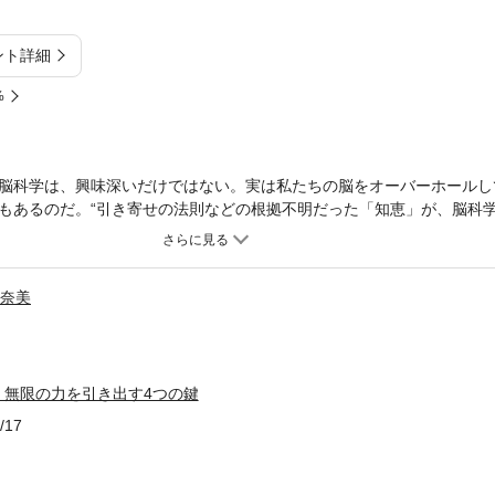
ント詳細
%
脳科学は、興味深いだけではない。実は私たちの脳をオーバーホールし
もあるのだ。“引き寄せの法則などの根拠不明だった「知恵」が、脳科
力＝可塑性を最大限に生かすことで、知的能力は飛躍的に上がる”MITス
ススクールで教壇に立ち、エグゼクティブ・コーチングのエキスパート
知見に裏付けられた４つの具体的なステップを伝授する「脳メンテ」の
 奈美
 無限の力を引き出す4つの鍵
/17