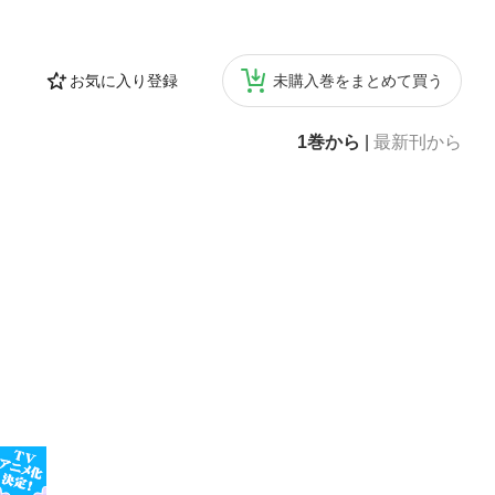
お気に入り登録
未購入巻をまとめて買う
1巻から
|
最新刊から