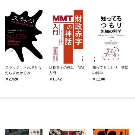
スラッジ 不合理をも
財政赤字の神話 MMT
知ってるつもり 無知
たらすぬかるみ
入門
の科学
2,420
1,342
1,100