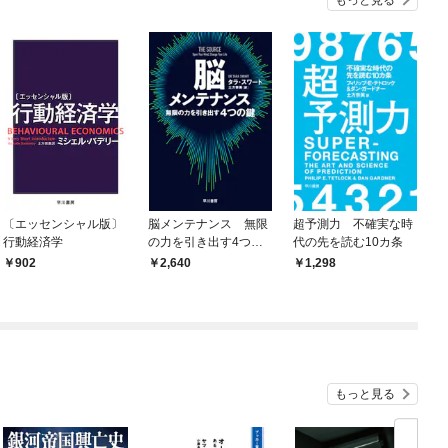
〔エッセンシャル版〕
脳メンテナンス 無限
超予測力 不確実な時
行動経済学
の力を引き出す4つの
代の先を読む10カ条
鍵
902
2,640
1,298
もっと見る