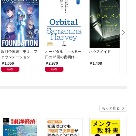
銀河帝国興亡史１ フ
オービタル ―ある一
ハウスメイド
ァウンデーション
日の16回の夜明け―
1,056
2,970
1,408
新着
新着
もっと見る