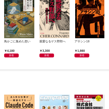
鳥かごに集めた想い
親愛なるゲス野郎へ
アサシン18
4,180
3,300
1,980
新着
新着
新着