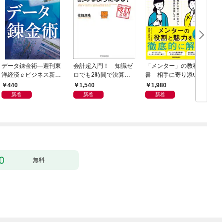
データ錬金術―週刊東
会計超入門！ 知識ゼ
「メンター」の教科
洋経済ｅビジネス新書
ロでも2時間で決算書
書 相手に寄り添いな
Ｎo.493
が読めるようになる！
がら成長を後押しする
440
1,540
1,980
改訂2版
新着
新着
新着
無料