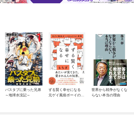
バスタブに乗った兄弟
ずる賢く幸せになる
世界から戦争がなくな
～地球水没記～
元ゲイ風俗ボーイの人
らない本当の理由
たらし哲学