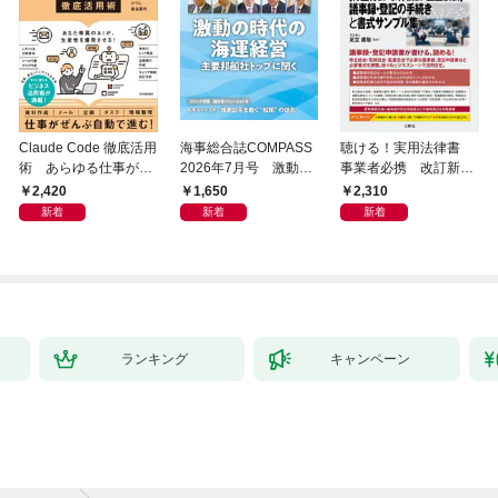
Claude Code 徹底活用
海事総合誌COMPASS
聴ける！実用法律書
術 あらゆる仕事が爆
2026年7月号 激動の
事業者必携 改訂新
速化する
時代の海運経営 主要
版 中小企業のための
2,420
1,650
2,310
邦船社トップに聞く
株式会社【株主総会・
新着
新着
新着
取締役会・監査役会】
の議事録・登記の手続
きと書式サンプル集
ランキング
キャンペーン