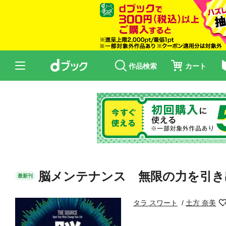
作品検索
カート
脳メンテナンス 無限の力を引き
最新刊
タラ スワート
土方 奈美