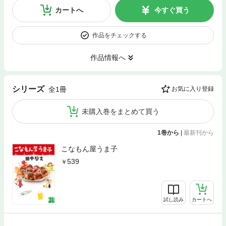
カートへ
今すぐ買う
作品をチェックする
作品情報へ
シリーズ
全1冊
お気に入り登録
未購入巻をまとめて買う
1巻から
|
最新刊から
こなもん屋うま子
539
試し読み
カートへ