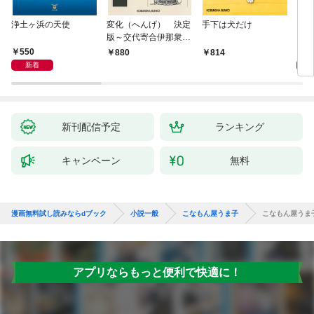
浄土ヶ浜の天使
変化（へんげ） 決定
手下は犬だけ
マリ
版～交代寄合伊那衆異
聞（1）～
550
1,
880
814
新着
新刊配信予定
ランキング
キャンペーン
無料
漫画無料試し読みならdブック
小説一般
こなもん屋うま子
こなもん屋うま
アプリならもっと便利で快適に！