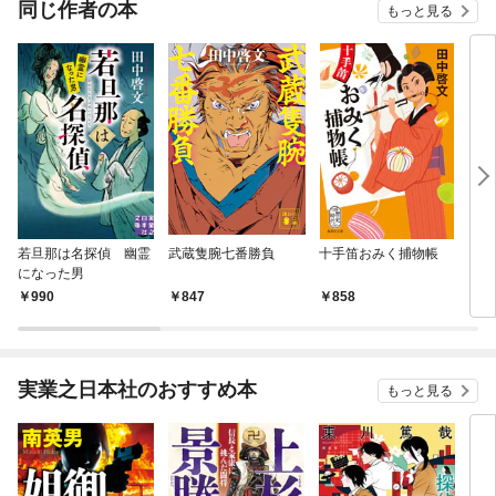
同じ作者の本
もっと見る
若旦那は名探偵 幽霊
武蔵隻腕七番勝負
十手笛おみく捕物帳
シン
になった男
990
847
858
1,
実業之日本社のおすすめ本
もっと見る