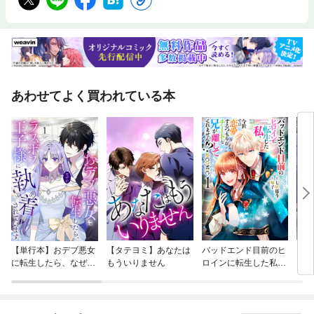
あわせてよく買われている本
【単行本】おデブ悪女
【タテヨミ】あなたは
バッドエンド目前のヒ
【タ
に転生したら、なぜか
もういりません
ロインに転生した私、
リ〜
ラスボス王子様に執着
今世では恋愛するつも
されています
りがチートな兄が離し
てくれません！？@C
OMIC