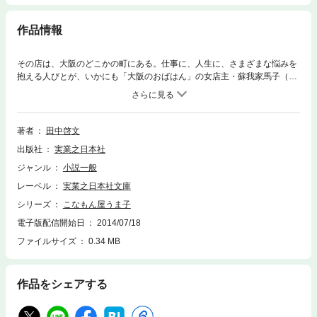
作品情報
その店は、大阪のどこかの町にある。仕事に、人生に、さまざまな悩みを
抱える人びとが、いかにも「大阪のおばはん」の女店主・蘇我家馬子（そ
がのやうまこ）がつくる、たこ焼き、お好み焼き、うどん、ピザ、焼きそ
ば、豚まんなど、絶品「こなもん」料理を口にした途端……神出鬼没の店
「馬子屋」を舞台に繰り広げられる、爆笑につぐ爆笑、そして感動と満腹
（!?）のB級グルメミステリー！ 日本コナモン協会会長・熊谷真菜氏も
著者
田中啓文
太鼓判！ 読んだら必ず食べたくなります！ ちなみに、「こなもん」と
出版社
実業之日本社
は……小麦粉を使った料理の総称を指す大阪弁。
ジャンル
小説一般
レーベル
実業之日本社文庫
シリーズ
こなもん屋うま子
電子版配信開始日
2014/07/18
ファイルサイズ
0.34 MB
作品をシェアする