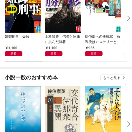
姐御刑事 爆殺
上杉景勝 信長と家康
探偵部への挑戦状 放
虎と
に挑んだ闘将
課後はミステリーとと
騒動
もに 新装版
1,100
1,100
935
1,
新着
新着
新着
小説一般のおすすめ本
もっと見る