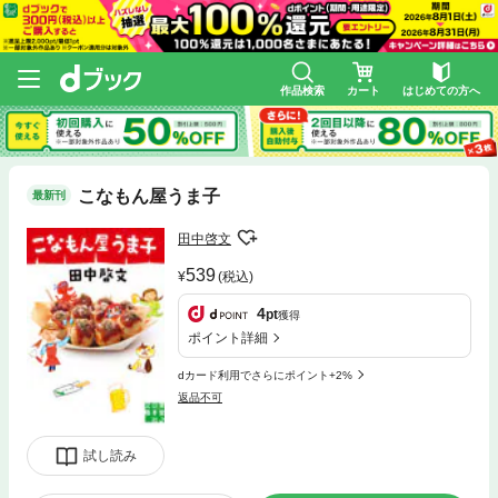
作品検索
カート
はじめての方へ
こなもん屋うま子
最新刊
田中啓文
539
(税込)
4
pt
獲得
ポイント詳細
dカード利用でさらにポイント+2%
返品不可
試し読み