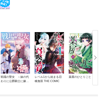
戦場の聖女 ～妹の代
レベル1から始まる召
薬屋のひとりごと
わりに公爵騎士に嫁ぐ
喚無双 THE COMIC
ことになりましたが、
今は幸せです～