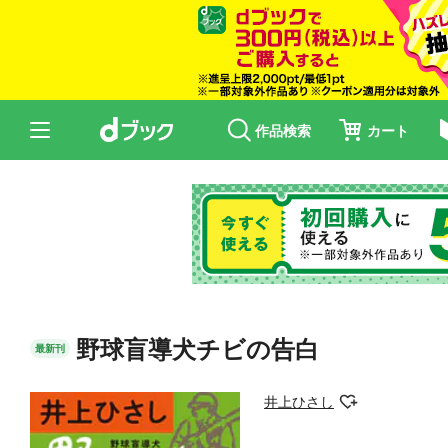
作品検索
カート
野球盲導犬チビの告白
最新刊
井上ひさし