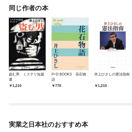
同じ作者の本
盗む男 ミステリ短篇
P+D BOOKS 花石物
井上ひさしの憲法指南
選
語
1,210
770
1,210
実業之日本社のおすすめ本