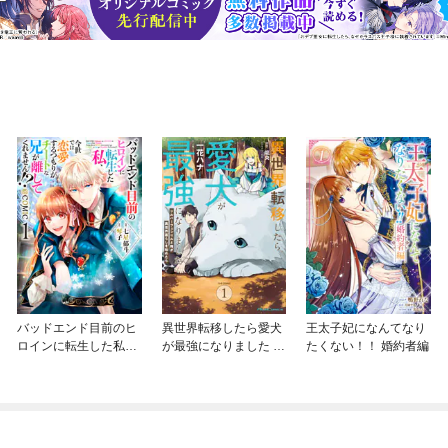
バッドエンド目前のヒ
異世界転移したら愛犬
王太子妃になんてなり
ロインに転生した私、
が最強になりました ～
たくない！！ 婚約者編
今世では恋愛するつも
シルバーフェンリルと
りがチートな兄が離し
俺が異世界暮らしを始
てくれません！？@C
めたら～ THE COMIC
OMIC