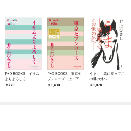
P+D BOOKS イサム
P+D BOOKS 東京セ
うま――馬に乗ってこ
よりよろしく
ブンローズ 上・下
の世の外へ――
巻 合本版
770
1,430
1,870