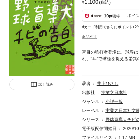
1,100
(税込)
ポイ
10
pt
獲得
dカード利用でさらにポイント+2
返品不可
盲目の強打者登場に、球界は
れ、“耳”で球種を捉える驚異
めざましかった。壮大な「予
る様を、一匹の“野球盲導犬
著者
井上ひさし
試し読み
出版社
実業之日本社
ジャンル
小説一般
レーベル
実業之日本社文
シリーズ
野球盲導犬チビ
電子版配信開始日
2020/10
ファイルサイズ
1.17 MB