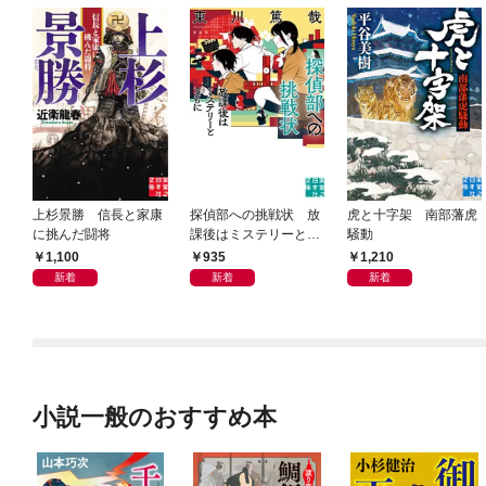
上杉景勝 信長と家康
探偵部への挑戦状 放
虎と十字架 南部藩虎
に挑んだ闘将
課後はミステリーとと
騒動
もに 新装版
1,100
935
1,210
新着
新着
新着
小説一般のおすすめ本