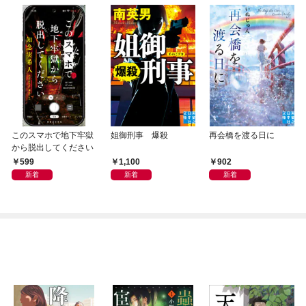
このスマホで地下牢獄
姐御刑事 爆殺
再会橋を渡る日に
から脱出してください
599
1,100
902
新着
新着
新着