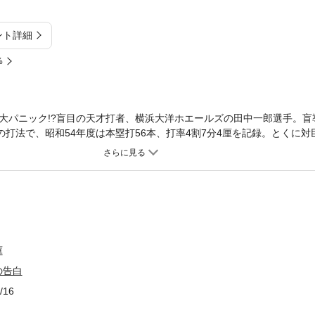
ント詳細
%
大パニック!?盲目の天才打者、横浜大洋ホエールズの田中一郎選手。盲
の打法で、昭和54年度は本塁打56本、打率4割7分4厘を記録。とくに
告ホームラン」でも物議をかもす田中の謎につつまれた生い立ち、球界
”が語る、奇想に満ちた物語。解説／菊池雄星（シアトル・マリナーズ）
庫
の告白
/16