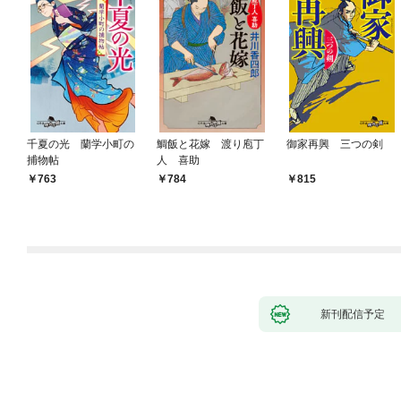
千夏の光 蘭学小町の
鯛飯と花嫁 渡り庖丁
御家再興 三つの剣
捕物帖
人 喜助
763
784
815
新刊配信予定