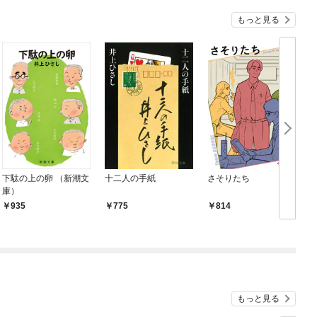
もっと見る
下駄の上の卵 （新潮文
十二人の手紙
さそりたち
庫）
935
775
814
もっと見る