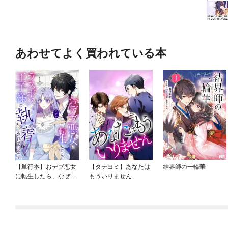
あわせてよく買われている本
【単行本】おデブ悪女
【タテヨミ】あなたは
結界師の一輪華
に転生したら、なぜか
もういりません
ラスボス王子様に執着
されています