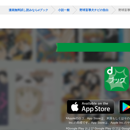
漫画無料試し読みならdブック
小説一般
野球盲導犬チビの告白
野球盲導
Appleのロゴ、App Storeは、米国もしくはそ
Inc.の商標です。App Storeは、Apple In
Google Play および Google Play ロゴは Go