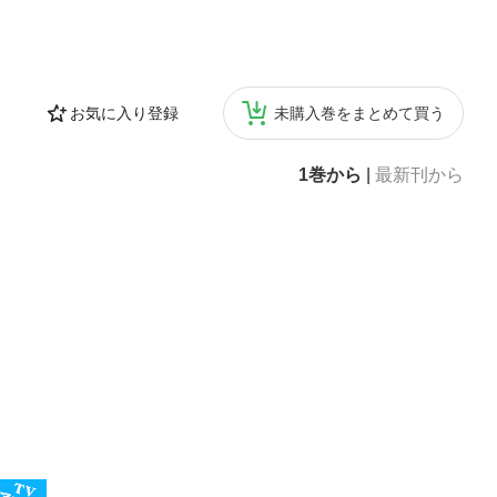
お気に入り登録
未購入巻をまとめて買う
1巻から
|
最新刊から