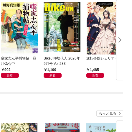
噺家志ん平捕物帖 品
BikeJIN/培倶人 2026年
逆転令嬢シェリアーネ
川偽心中
9月号 Vol.283
902
1,100
1,485
新着
新着
新着
もっと見る