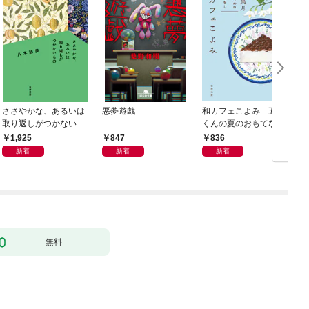
ささやかな、あるいは
悪夢遊戯
和カフェこよみ 五月
取り返しがつかないも
くんの夏のおもてなし
の
1,925
847
836
新着
新着
新着
無料