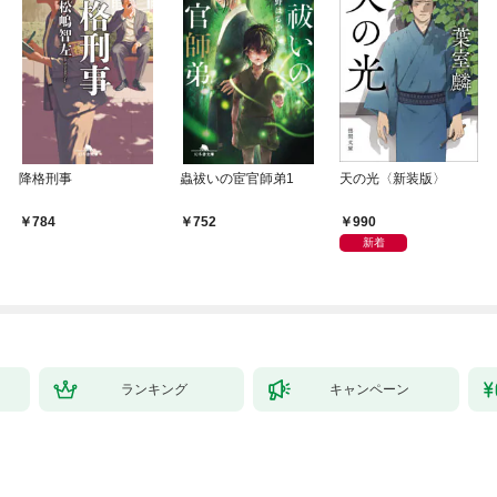
降格刑事
蟲祓いの宦官師弟1
天の光〈新装版〉
990
784
752
新着
ランキング
キャンペーン