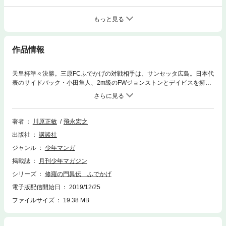
もっと見る
作品情報
天皇杯準々決勝。三原FCふでかげの対戦相手は、サンセッタ広島。日本代
表のサイドバック・小田隼人、2m級のFWジョンストンとデイビスを擁す
るJ屈指の強豪チーム。そして才能豊かな選手を率いるのは、名将ウェブ
スター。全力で襲い掛かる難敵に対し、FCふでかげは勝利を掴めるのか？
著者
川原正敏
飛永宏之
出版社
講談社
ジャンル
少年マンガ
掲載誌
月刊少年マガジン
シリーズ
修羅の門異伝 ふでかげ
電子版配信開始日
2019/12/25
ファイルサイズ
19.38 MB