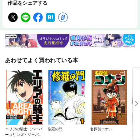
作品をシェアする
あわせてよく買われている本
エリアの騎士（ハーパ
修羅の門
名探偵コナン
魔法
ーコリンズ・ジャパン