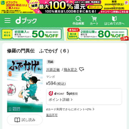
作品検索
カート
はじめての方へ
修羅の門異伝 ふでかげ（６）
完結
川原正敏
飛永宏之
マンガ
594
(税込)
5
pt
獲得
ポイント詳細
dカード利用でさらにポイント+2%
返品不可
試し読み