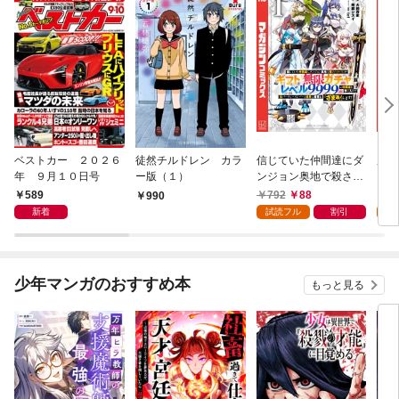
ベストカー ２０２６
徒然チルドレン カラ
信じていた仲間達にダ
魔女
年 ９月１０日号
ー版（１）
ンジョン奥地で殺され
かけたがギフト『無限
589
792
88
7
990
ガチャ』でレベル９９
新着
試読フル
割引
試
９９の仲間達を手に入
れて元パーティーメン
バーと世界に復讐＆
『ざまぁ！』します！
少年マンガのおすすめ本
もっと見る
（１）