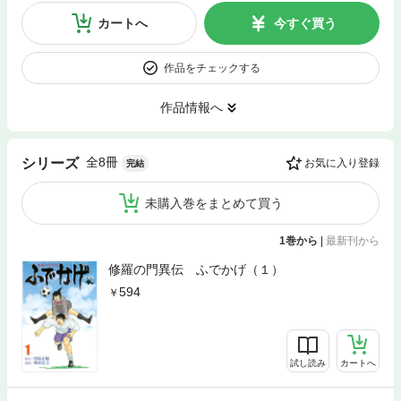
カートへ
今すぐ買う
作品をチェックする
作品情報へ
全8冊
シリーズ
お気に入り登録
完結
未購入巻をまとめて買う
1巻から
|
最新刊から
修羅の門異伝 ふでかげ（１）
594
試し読み
カートへ