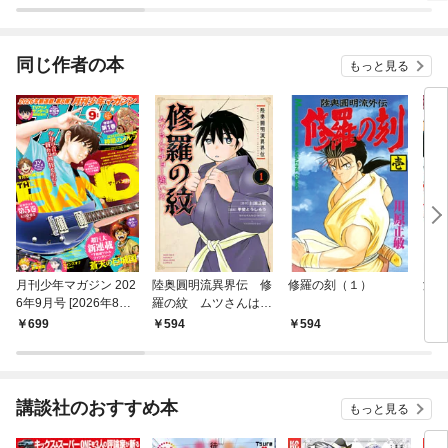
×アルト出版）
同じ作者の本
もっと見る
月刊少年マガジン 202
陸奥圓明流異界伝 修
修羅の刻（１）
海皇
6年9月号 [2026年8月6
羅の紋 ムツさんはチ
日発売]
ョー強い？！（１）
699
594
594
1,
講談社のおすすめ本
もっと見る