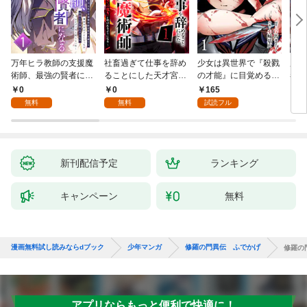
万年ヒラ教師の支援魔
社畜過ぎて仕事を辞め
少女は異世界で『殺戮
魔王
術師、最強の賢者にな
ることにした天才宮廷
の才能』に目覚める
者パ
る～不人気の支援魔術
魔術師～辺境の地でス
(話売り) #1
やっ
0
0
165
2
師は給料泥棒だと魔術
ローライフを夢見る
無料
無料
試読フル
大学をクビになった
が、不届き者を倒して
が、出世した元教え子
いたら『最果ての魔
たちのおかげで何も困
女』と呼ばれるように
らない件～ 第1話
なる～ 第1話
新刊配信予定
ランキング
キャンペーン
無料
漫画無料試し読みならdブック
少年マンガ
修羅の門異伝 ふでかげ
修羅の
アプリならもっと便利で快適に！