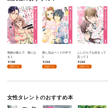
視線が絡んで、熱にな
推し活はベッドの中で
ふしだらでも好きって
る 1
1
言って 1
198
244
244
試読フル
試読フル
試読フル
女性タレントのおすすめ本