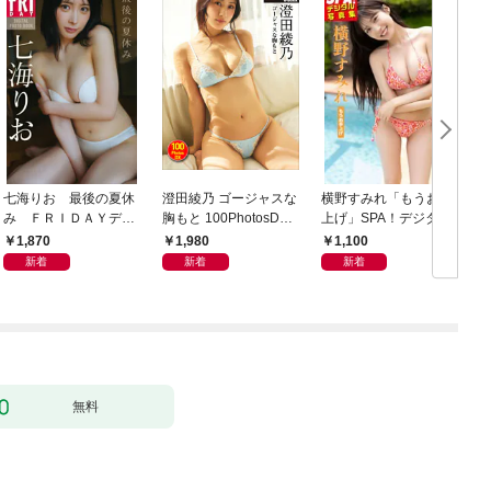
七海りお 最後の夏休
澄田綾乃 ゴージャスな
横野すみれ「もうお手
み ＦＲＩＤＡＹデジ
胸もと 100PhotosDX[s
上げ」SPA！デジタル
タル写真集
abra net e-Book]
写真集
1,870
1,980
1,100
新着
新着
新着
無料