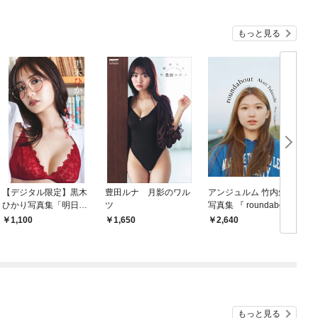
もっと見る
【デジタル限定】黒木
豊田ルナ 月影のワル
アンジュルム 竹内朱莉
ひかり写真集「明日、
ツ
写真集 『 roundabout
もっと好きになる」
』
1,100
1,650
2,640
もっと見る