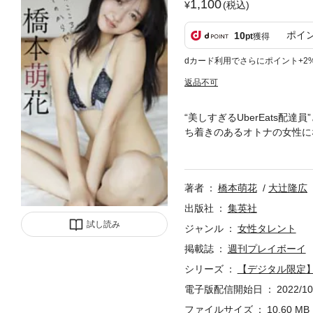
1,100
(税込)
ポイ
10
pt
獲得
dカード利用でさらにポイント+2
返品不可
“美しすぎるUberEats
ち着きのあるオトナの女性に
ルに佇む。友達？ 恋人？ 
甘くスローな時間を是非。
著者
橋本萌花
大辻隆広
出版社
集英社
試し読み
ジャンル
女性タレント
掲載誌
週刊プレイボーイ
シリーズ
【デジタル限定
電子版配信開始日
2022/10
ファイルサイズ
10.60 MB