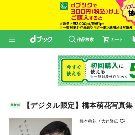
作品検索
カート
【デジタル限定】橋本萌花写真集
最新刊
橋本萌花
大辻隆広