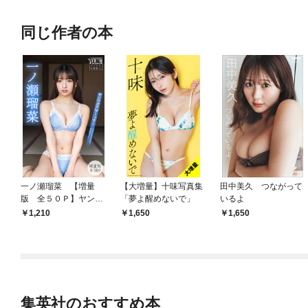
同じ作者の本
一ノ瀬瑠菜 【増量
【大増量】十味写真集
田中美久 つながって
版 全５０Ｐ】ヤンマ
「夢よ醒めないで」
いるよ
ガアザーっす！＜ＹＭ
1,210
1,650
1,650
２０２６年１８号未公
開カット＞ ヤンマガ
デジタル写真集
集英社のおすすめ本