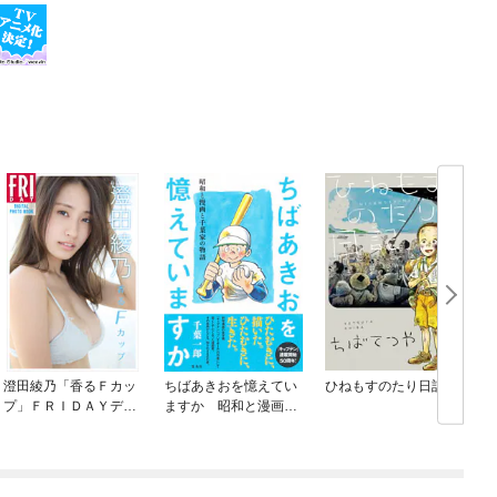
澄田綾乃「香るＦカッ
ちばあきおを憶えてい
ひねもすのたり日記
プ」ＦＲＩＤＡＹデジ
ますか 昭和と漫画と
タル写真集
千葉家の物語