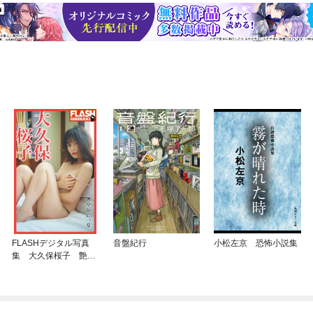
FLASHデジタル写真
音盤紀行
小松左京 恐怖小説集
集 大久保桜子 艶や
かに、夏。