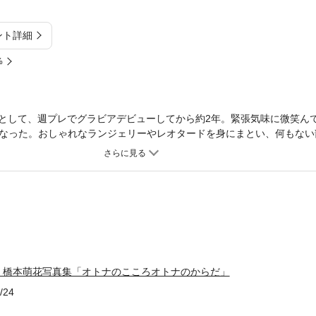
ント詳細
%
配達員”として、週プレでグラビアデビューしてから約2年。緊張気味に微笑
なった。おしゃれなランジェリーやレオタードを身にまとい、何もない
どこか気の抜けた表情からは、妙にリアルな身近さが感じられる。静か
】橋本萌花写真集「オトナのこころオトナのからだ」
/24