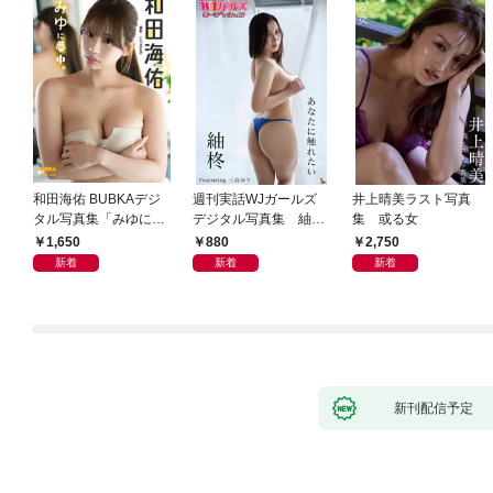
和田海佑 BUBKAデジ
週刊実話WJガールズ
井上晴美ラスト写真
タル写真集「みゆに夢
デジタル写真集 紬柊
集 或る女
中。」
「あなたに触れたい」
1,650
880
2,750
featuring 三島ゆう
新着
新着
新着
新刊配信予定