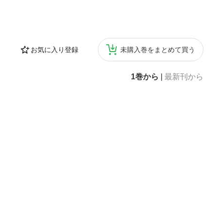
お気に入り登録
未購入巻をまとめて買う
1巻から
|
最新刊から