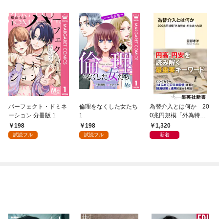
パーフェクト・ドミネ
倫理をなくした女たち
為替介入とは何か 20
ーション 分冊版 1
1
0兆円規模「外為特
会」が生まれた謎
198
198
1,320
試読フル
試読フル
新着