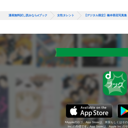
漫画無料試し読みならdブック
女性タレント
【デジタル限定】橋本萌花写真集
Appleのロゴ、App Storeは、米国もしくはそ
Inc.の商標です。App Storeは、Apple In