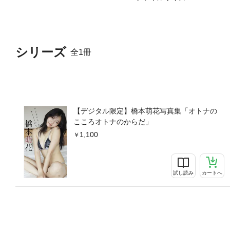
シリーズ
全1冊
【デジタル限定】橋本萌花写真集「オトナの
こころオトナのからだ」
1,100
試し読み
カートへ