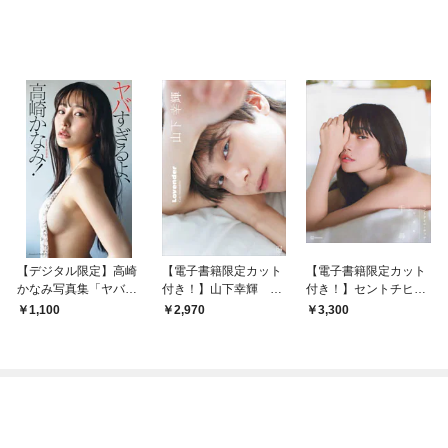
【デジタル限定】高崎
【電子書籍限定カット
【電子書籍限定カット
かなみ写真集「ヤバす
付き！】山下幸輝 Ｌ
付き！】セントチヒ
ぎるよ、高崎かな
ｏｖｅｎｄｅｒ
ロ・チッチ写真集 千
1,100
2,970
3,300
み！」
尋