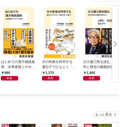
はじめての漢方相談薬
犬の性格を科学する
大江健三郎を読む 文
ヤ
局 水草体質とサボテ
遺伝子でひもとく「最
学と歴史の複眼的視点
N
ン体質
良の友」の進化
から
990
1,375
1,485
新着
新着
新着
もっと見る