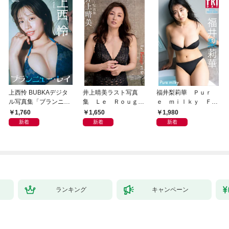
上西怜 BUBKAデジタ
井上晴美ラスト写真
福井梨莉華 Ｐｕｒ
ル写真集「ブランニュ
集 Ｌｅ Ｒｏｕｇ
ｅ ｍｉｌｋｙ ＦＲ
ー・レイ」
ｅ ｅｔ ｌｅ Ｎｏ
ＩＤＡＹデジタル写真
1,760
1,650
1,980
ｉｒ
集
新着
新着
新着
ランキング
キャンペーン