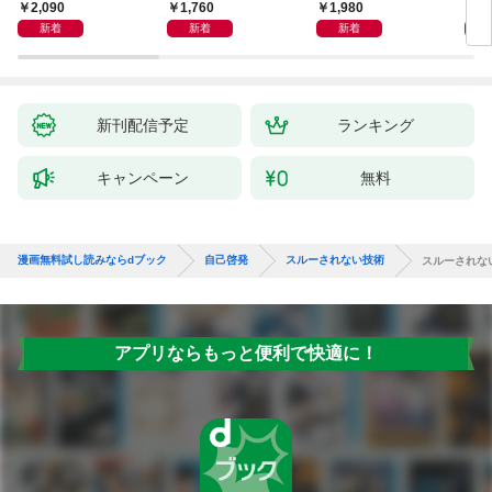
獅子座、Ａ型、丙午は
室 Ｏｒａｃｙ（オラ
2,090
1,760
1,980
2,
めぐる
シー）
新着
新着
新着
新刊配信予定
ランキング
キャンペーン
無料
漫画無料試し読みならdブック
自己啓発
スルーされない技術
スルーされな
アプリならもっと便利で快適に！