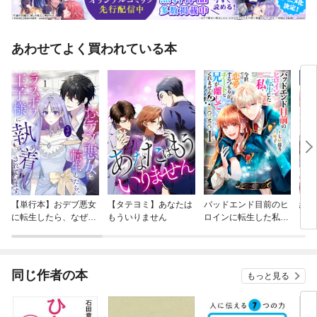
あわせてよく買われている本
【単行本】おデブ悪女
【タテヨミ】あなたは
バッドエンド目前のヒ
結界
に転生したら、なぜか
もういりません
ロインに転生した私、
ラスボス王子様に執着
今世では恋愛するつも
されています
りがチートな兄が離し
てくれません！？@C
OMIC
同じ作者の本
もっと見る