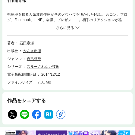
作品情報
視聴率を操る人気放送作家がそのノウハウを明かした!会話、合コン、ブロ
グ、Facebook、LINE、会議、プレゼン……。相手のリアクションが格段
に上がる!人気長寿TV番組の立ち上げ時の企画から現在まで構成を担当し
ている人気放送作家が教える「人の心をつかんで離さない伝え方」の基
本。TV番組は、放送開始直後から視聴率をとり、その数字を維持し、番組
終了まで数字を落とさず、さらに来週も見たいと思わせることができない
著者
石田章洋
と、長寿番組にはならない。多くの長寿番組を手がけてきた著者が、その
出版社
かんき出版
ノウハウをTV業界の事例などを交えて、どうすればスルーされず、心をつ
かんで離さないことが出来るのかを伝える。
ジャンル
自己啓発
シリーズ
スルーされない技術
電子版配信開始日
2014/12/12
ファイルサイズ
7.31 MB
作品をシェアする