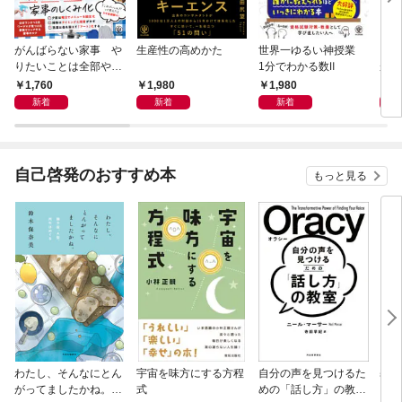
がんばらない家事 や
生産性の高めかた
世界一ゆるい神授業
もし
りたいことは全部や
1分でわかる数Ⅱ
がう
る！ラクして整う「ご
1,760
1,980
1,980
1,
きげん」ルール
新着
新着
新着
自己啓発のおすすめ本
もっと見る
わたし、そんなにとん
宇宙を味方にする方程
自分の声を見つけるた
基地
がってましたかね。
式
めの「話し方」の教
るた