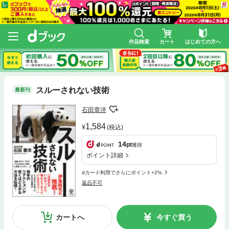
作品検索
カート
はじめての方へ
スルーされない技術
最新刊
石田章洋
1,584
(税込)
14
pt
獲得
ポイント詳細
dカード利用でさらにポイント+2%
返品不可
カートへ
今すぐ買う