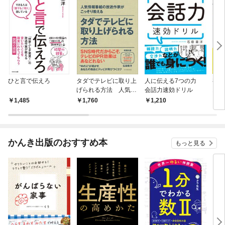
ひと言で伝えろ
タダでテレビに取り上
人に伝える7つの力
初対
げられる方法 人気情
会話力速効ドリル
おも
報番組の放送作家がこ
式
1,485
1,760
1,210
1,
っそり教える
かんき出版のおすすめ本
もっと見る