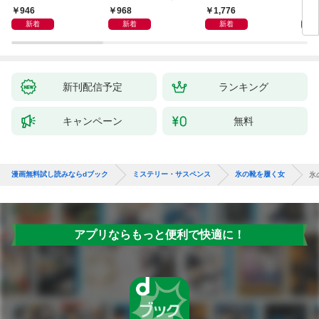
946
968
1,776
1,
新着
新着
新着
新刊配信予定
ランキング
キャンペーン
無料
漫画無料試し読みならdブック
ミステリー・サスペンス
氷の靴を履く女
氷
アプリならもっと便利で快適に！