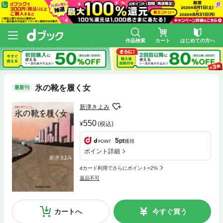
作品検索
カート
はじめての方へ
氷の靴を履く女
最新刊
新津きよみ
550
(税込)
5
pt
獲得
ポイント詳細
dカード利用でさらにポイント+2%
返品不可
カートへ
今すぐ買う