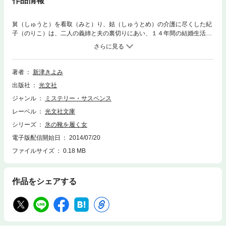
作品情報
舅（しゅうと）を看取（みと）り、姑（しゅうとめ）の介護に尽くした紀
子（のりこ）は、二人の義姉と夫の裏切りにあい、１４年間の結婚生活に
終止符（ピリオド）を打った。独りになった紀子は、週刊誌の記事に目を
留めた。「シンデレラはあなた？」目の不自由な資産家が親切にしてくれ
た女性を捜しているという。紀子は該当する女性に心当たりがあった
が……。絡み合う歪んだ愛憎を、おとぎ話を主題に描くサスペンス。
著者
新津きよみ
出版社
光文社
ジャンル
ミステリー・サスペンス
レーベル
光文社文庫
シリーズ
氷の靴を履く女
電子版配信開始日
2014/07/20
ファイルサイズ
0.18 MB
作品をシェアする