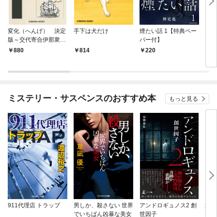
変化（へんげ） 決定
手下は犬だけ
煙たい話 1【特典ペー
鬼役
版～交代寄合伊那衆異
パー付】
聞（1）～
880
814
220
7
ミステリー・サスペンスのおすすめ本
もっと見る
911代理店 トラップ
男しか、殺さない 世界
アンドロギュノス2 創
姐御
でいちばん凶暴な美女
世因子