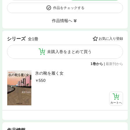
作品をチェックする
作品情報へ
シリーズ
全1冊
お気に入り登録
未購入巻をまとめて買う
1巻から
|
最新刊から
氷の靴を履く女
550
カートへ