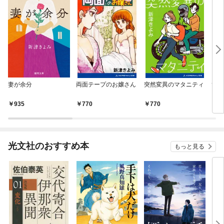
妻が余分
両面テープのお嬢さん
突然変異のマタニティ
ひと
935
770
770
4
光文社のおすすめ本
もっと見る