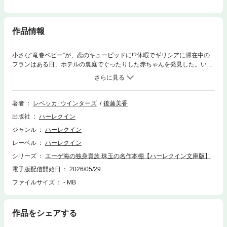
作品情報
小さな“竜巻ベビー”が、恋のキューピッドに!?休暇でギリシアに滞在中の
フランはある日、ホテルの裏庭でぐったりした赤ちゃんを発見した。いっ
たいこの子はどこから来たの？ どのくらいここに？急ぎ病院へ運びこ
み、涙ながらに励まし続けて数時間、徐々に状況が明らかに――どうやら
赤ちゃんは竜巻に飛ばされてここまでやってきたが、両親は不幸にも命を
落としたという。代わりに現れたのは、この子の伯父で世界企業CEOのニ
著者
レベッカ･ウインターズ
後藤美香
コロス。目をみはるほど魅力的な彼は姪を親身に看護するフランを見て、
出版社
ハーレクイン
世話係として一族の屋敷へ一緒に来てほしいと言ってきた！＊本書は、ハ
ーレクイン・プレゼンツ作家シリーズ別冊から既に配信されている作品の
ジャンル
ハーレクイン
ハーレクイン文庫版となります。 ご購入の際は十分ご注意ください。
レーベル
ハーレクイン
シリーズ
エーゲ海の独身貴族 珠玉の名作本棚【ハーレクイン文庫版】
電子版配信開始日
2026/05/29
ファイルサイズ
- MB
作品をシェアする