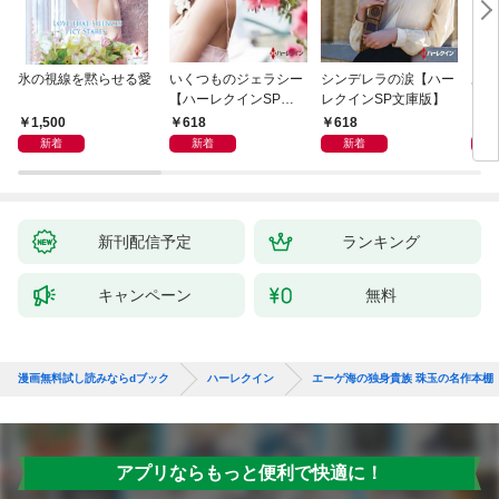
氷の視線を黙らせる愛
いくつものジェラシー
シンデレラの涙【ハー
あの
【ハーレクインSP文
レクインSP文庫版】
レク
庫版】
プレ
1,500
618
618
7
レア
新着
新着
新着
クシ
イン
シリ
新刊配信予定
ランキング
キャンペーン
無料
漫画無料試し読みならdブック
ハーレクイン
エーゲ海の独身貴族 珠玉の名作本棚
アプリならもっと便利で快適に！