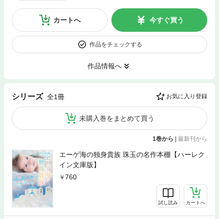
カートへ
今すぐ買う
作品をチェックする
作品情報へ
シリーズ
全1冊
お気に入り登録
未購入巻をまとめて買う
1巻から
|
最新刊から
エーゲ海の独身貴族 珠玉の名作本棚【ハーレク
イン文庫版】
760
試し読み
カートへ