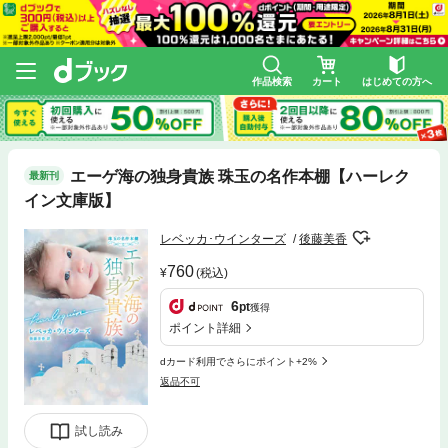
作品検索
カート
はじめての方へ
エーゲ海の独身貴族 珠玉の名作本棚【ハーレク
最新刊
イン文庫版】
レベッカ･ウインターズ
後藤美香
760
(税込)
6
pt
獲得
ポイント詳細
dカード利用でさらにポイント+2%
返品不可
試し読み