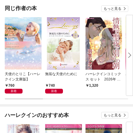
ンス
同じ作者の本
もっと見る
天使のとりこ【ハーレ
無垢な天使のために
ハーレクインコミック
ハー
クイン文庫版】
ス セット 2026年 vo
ス 
l.865
l.85
760
740
1,320
1,
新着
新着
ハーレクインのおすすめ本
もっと見る