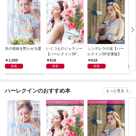
氷の視線を黙らせる愛
いくつものジェラシー
シンデレラの涙【ハー
あの
【ハーレクインSP文
レクインSP文庫版】
レク
庫版】
プレ
1,500
618
618
7
レア
新着
新着
新着
クシ
イン
シリ
ハーレクインのおすすめ本
もっと見る