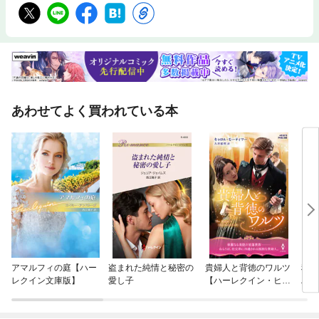
あわせてよく買われている本
アマルフィの庭【ハー
盗まれた純情と秘密の
貴婦人と背徳のワルツ
秘書
レクイン文庫版】
愛し子
【ハーレクイン・ヒス
ハー
トリカル・スペシャル
ス～
版】
【ハ