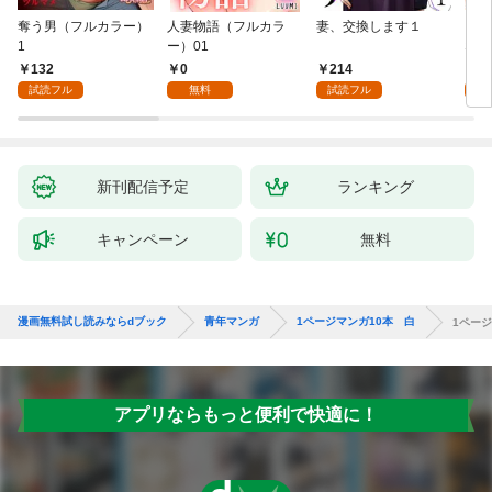
奪う男（フルカラー）
人妻物語（フルカラ
妻、交換します１
ごめ
1
ー）01
ない
132
0
214
1
試読フル
無料
試読フル
試
新刊配信予定
ランキング
キャンペーン
無料
漫画無料試し読みならdブック
青年マンガ
1ページマンガ10本 白
1ページ
アプリならもっと便利で快適に！