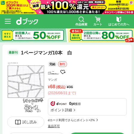
作品検索
カート
はじめての方へ
1ページマンガ10本 白
最新刊
完結
割引
べこ。
マンガ
68
(税込)
96
(2026/08/31まで)
0
pt
獲得
ポイント詳細
dカード利用でさらにポイント+2%
試し読み
返品不可