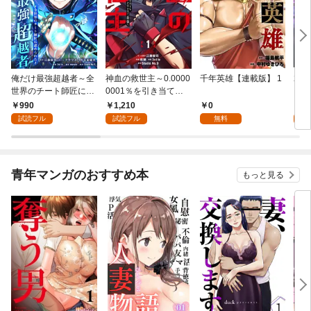
俺だけ最強超越者～全
神血の救世主～0.0000
千年英雄【連載版】 1
2周
世界のチート師匠に認
0001％を引き当て最
ラス
められた～【単行本】
強へ～【電子書籍特典
強を
990
1,210
0
9
（１）
付】（１）
ク】
試読フル
試読フル
無料
試
青年マンガのおすすめ本
もっと見る