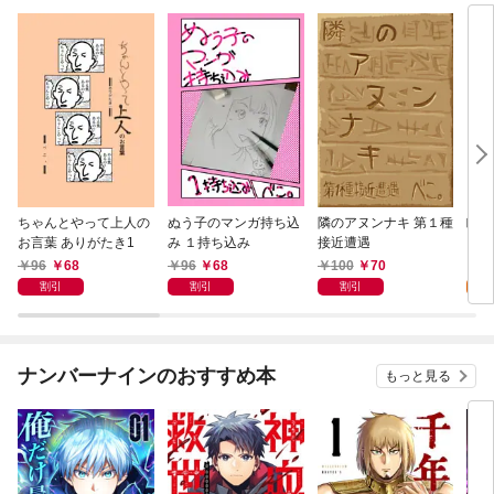
ちゃんとやって上人の
ぬう子のマンガ持ち込
隣のアヌンナキ 第１種
瞑想
お言葉 ありがたき1
み １持ち込み
接近遭遇
96
68
96
68
100
70
1
割引
割引
割引
試
ナンバーナインのおすすめ本
もっと見る