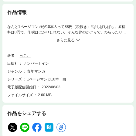
作品情報
なんと1ページマンガが10本入って88円（税抜き）!!ぱちぱちぱち。原稿
料は0円で、印税ははかりしれない。そんな夢のかけらで、わらったり、
ほんわかしたりしてみませんか。
著者
べこ。
出版社
ナンバーナイン
ジャンル
青年マンガ
シリーズ
1ページマンガ10本 白
電子版配信開始日
2022/06/03
ファイルサイズ
2.60 MB
作品をシェアする