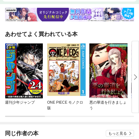
あわせてよく買われている本
週刊少年ジャンプ
ONE PIECE モノクロ
悪の華道を行きましょ
【単
版
う
に転
ラス
され
同じ作者の本
もっと見る