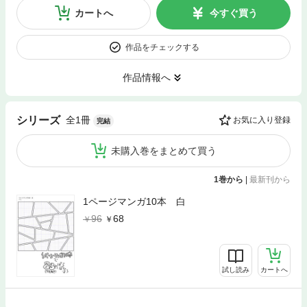
カートへ
今すぐ買う
作品をチェックする
作品情報へ
全1冊
シリーズ
お気に入り登録
完結
未購入巻をまとめて買う
1巻から
|
最新刊から
1ページマンガ10本 白
96
68
試し読み
カートへ