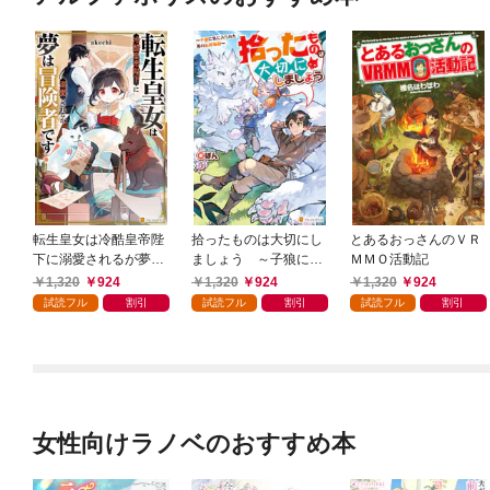
転生皇女は冷酷皇帝陛
拾ったものは大切にし
とあるおっさんのＶＲ
下に溺愛されるが夢は
ましょう ～子狼に気
ＭＭＯ活動記
冒険者です！
に入られた男の転移物
1,320
924
1,320
924
1,320
924
語～
試読フル
割引
試読フル
割引
試読フル
割引
女性向けラノベのおすすめ本