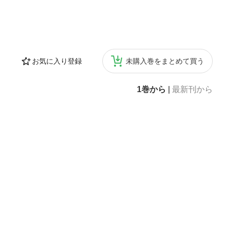
お気に入り登録
未購入巻をまとめて買う
1巻から
|
最新刊から