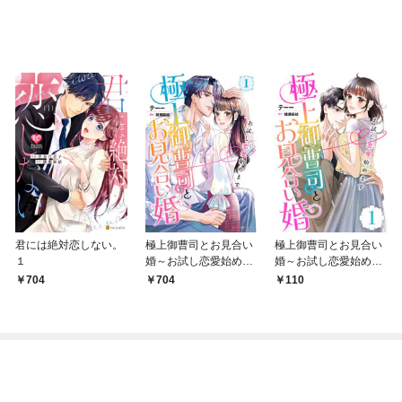
君には絶対恋しない。
極上御曹司とお見合い
極上御曹司とお見合い
１
婚～お試し恋愛始めま
婚～お試し恋愛始めま
す～ 1
す～【分冊版】1話
704
704
110