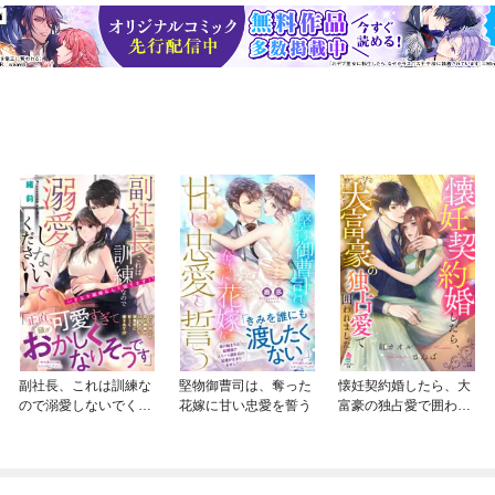
副社長、これは訓練な
堅物御曹司は、奪った
懐妊契約婚したら、大
ので溺愛しないでくだ
花嫁に甘い忠愛を誓う
富豪の独占愛で囲われ
さい！ いきなり結婚
ました
なんて困ります！？