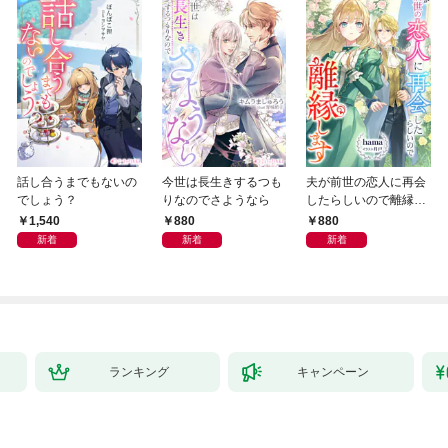
話し合うまでもないの
今世は長生きするつも
夫が前世の恋人に再会
でしょう？
りなのでさようなら
したらしいので離縁し
ます
1,540
880
880
新着
新着
新着
ランキング
キャンペーン