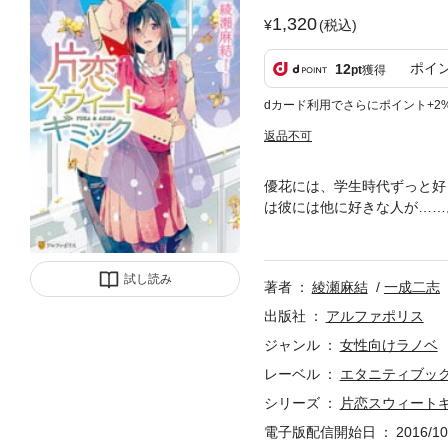
1,320
(税込)
ポイ
12
pt
獲得
dカード利用でさらにポイント+2
返品不可
優花には、学生時代ずっと好
は彼には他に好きな人が……
った。――ときは過ぎ。29
係を結ぶことを決める。躰だ
――。超濃厚！ すれ違い、
試し読み
著者
綾瀬麻結
一成二志
出版社
アルファポリス
ジャンル
女性向けラノベ
レーベル
エタニティブッ
シリーズ
片恋スウィート
電子版配信開始日
2016/10