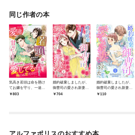
同じ作者の本
気高き若頭は命を懸け
婚約破棄しましたが、
婚約破棄しましたが、
てお嬢を守り、一途な
御曹司の愛され新妻に
御曹司の愛され新妻に
愛で甘やかし尽くす
なりました１
なりました【分冊版】
803
704
110
1話
アルファポリスのおすすめ本