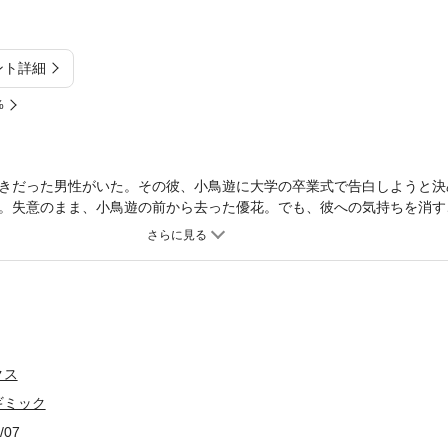
ント詳細
%
きだった男性がいた。その彼、小鳥遊に大学の卒業式で告白しようと決
。失意のまま、小鳥遊の前から去った優花。でも、彼への気持ちを消す
歳になった優花の前に、突然小鳥遊が！ 再会した彼に迫られ、優花は
けでも、彼と繋がれるなら……と考えたのだ。そんな優花を、小鳥遊は
ラブストーリー。
クス
ギミック
/07