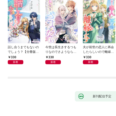
話し合うまでもないの
今世は長生きするつも
夫が前世の恋人に再会
でしょう？【分冊版】
りなのでさようなら
したらしいので離縁し
1
【分冊版】1
ます【分冊版】1
330
330
330
新着
新着
新着
新刊配信予定