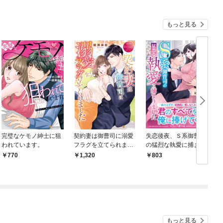
もっと見る
完璧なケモノ紳士に狙
契約妻は御曹司に溺愛
失恋後夜、Ｓ系御曹司
われています。
フラグを立てられまし
の猛烈な執愛に捕まり
た
ました
770
1,320
803
もっと見る