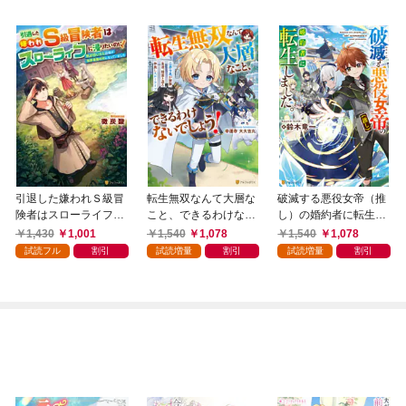
引退した嫌われＳ級冒
転生無双なんて大層な
破滅する悪役女帝（推
険者はスローライフに
こと、できるわけない
し）の婚約者に転生し
浸りたいのに！ 気が
でしょう！ 公爵令息
ました。
1,430
1,001
1,540
1,078
1,540
1,078
付いたら辺境が世界最
が家族、友達、精霊と
試読フル
割引
試読増量
割引
試読増量
割引
強の村になっていまし
送る仲良しスローライ
た
フ