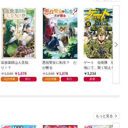
追放薬師は人見知
悪役聖女に転生？ だ
ゲート 自衛隊 彼の
り！？
が断る
地にて、斯く戦えり 1
5～21巻セット
1,540
1,078
1,540
1,078
3,234
試読増量
割引
試読増量
割引
新着
もっと見る