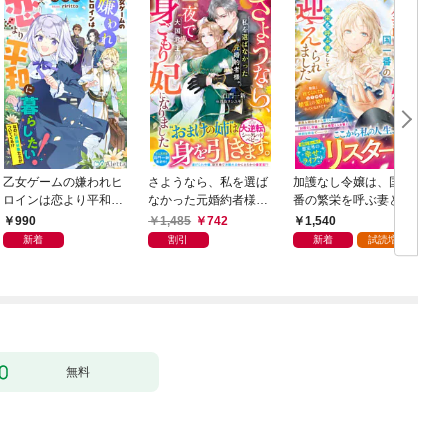
乙女ゲームの嫌われヒ
さようなら、私を選ば
加護なし令嬢は、国一
ロインは恋より平和に
なかった元婚約者様。
番の繁栄を呼ぶ妻とし
暮らしたい！（なのに
一夜で大国君主の身ご
て迎えられました～無
990
1,485
742
1,540
攻略対象たちがついて
もり妃になりました
能と捨てられた私、ど
新着
割引
新着
試読増量
くる！？）
【電子限定SS付き】
うやら精霊との架け橋
となっていたようです
～【電子限定SS付き】
無料