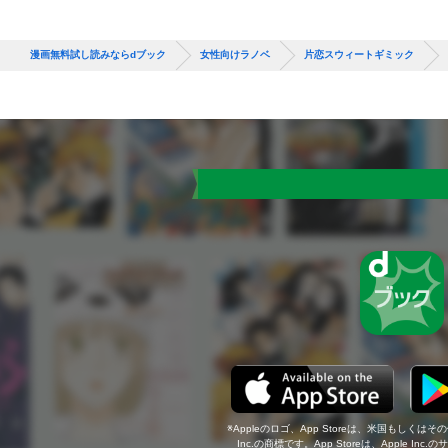
漫画無料試し読みならdブック
女性向けラノベ
片恋スウィートギミック
Appleのロゴ、App Storeは、米国もしくはそ
Inc.の商標です。App Storeは、Apple In