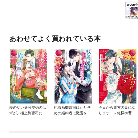
あわせてよく買われている本
愛のない身分差婚のは
執着系御曹司はかりそ
今日から貴方の妻にな
ずが、極上御曹司に甘
めの婚約者に激愛を注
ります ～俺様御曹司
く娶られそうです
ぎ込む
と契約からはじめる溺
愛婚～