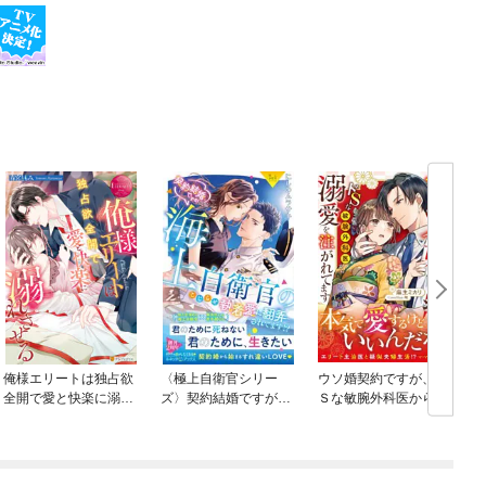
俺様エリートは独占欲
〈極上自衛官シリー
ウソ婚契約ですが、ド
全開で愛と快楽に溺れ
ズ〉契約結婚ですが、
Ｓな敏腕外科医から溺
させる
海上自衛官のこじらせ
愛を注がれてます
執着愛に翻弄されてま
す！？【電子限定SS付
き】