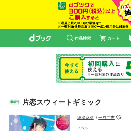
作品検索
カート
片恋スウィートギミック
最新刊
綾瀬麻結
一成二志
ノベル