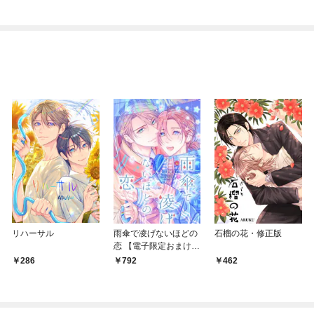
リハーサル
雨傘で凌げないほどの
石榴の花・修正版
恋 【電子限定おまけ付
き】
286
792
462