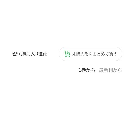
お気に入り登録
未購入巻をまとめて買う
1巻から
|
最新刊から