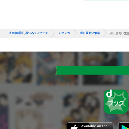
漫画無料試し読みならdブック
BLマンガ
明日屋商い繁盛
明日屋商い繁盛 