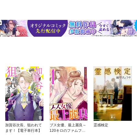
加賀谷次長、狙われて
ブス女優、最上麗良～
霊感検定
ます！【電子単行本】
120キロのファムファ
タル～