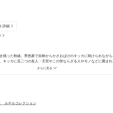
ト詳細
%
き残った秋緒。男色家で自称からかさおばけのキッカに助けられながら
、キッカに瓜二つの友人・天宮やこの世ならざる人やモノなどに囲まれ
て――！？ ちょっと不思議な古道具屋譚描き下ろしを加えて完結！！
ス ルチルコレクション