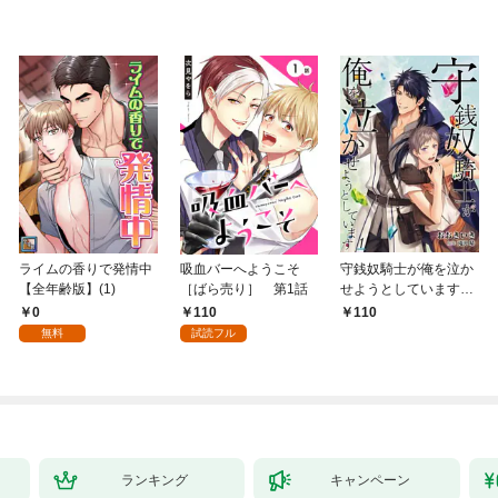
ライムの香りで発情中
吸血バーへようこそ
守銭奴騎士が俺を泣か
【全年齢版】(1)
［ばら売り］ 第1話
せようとしています
【単話】 1
0
110
110
無料
試読フル
ランキング
キャンペーン