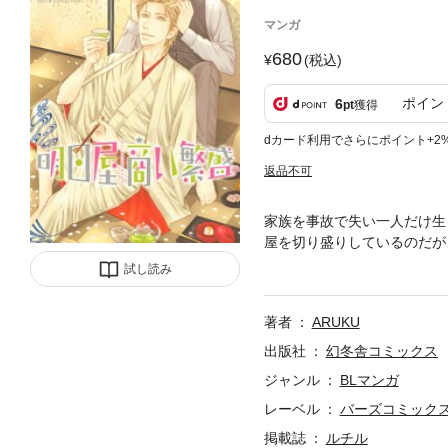
マンガ
680
(税込)
ポイン
6
pt
獲得
dカード利用でさらにポイント+2
返品不可
家族を事故で失い一人だけ生
屋を切り盛りしているのだが
ちに少しずつ気力を取り戻し
試し読み
著者
ARUKU
出版社
幻冬舎コミックス
ジャンル
BLマンガ
レーベル
バーズコミック
掲載誌
ルチル