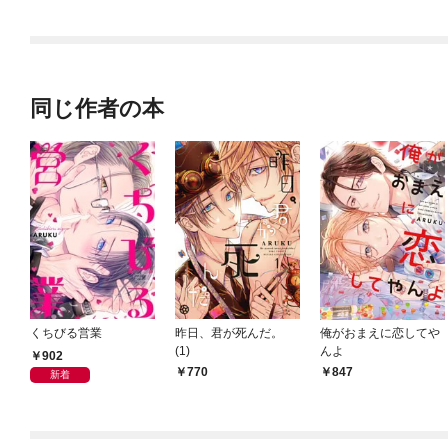
同じ作者の本
くちびる営業
昨日、君が死んだ。
俺がおまえに恋してや
(1)
んよ
902
770
847
新着