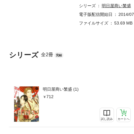
シリーズ
明日屋商い繁盛
電子版配信開始日
2014/07
ファイルサイズ
53.69 MB
シリーズ
全2冊
完結
明日屋商い繁盛 (1)
712
試し読み
カートへ