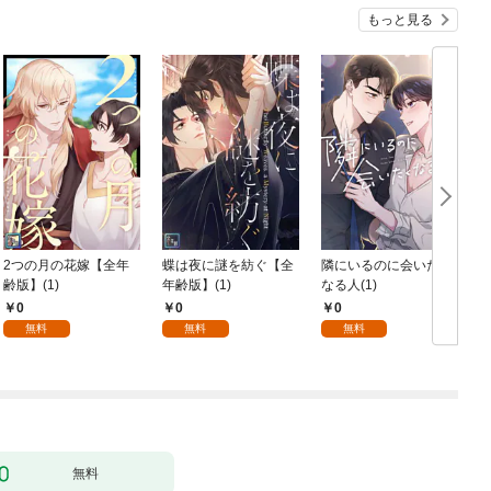
もっと見る
2つの月の花嫁【全年
蝶は夜に謎を紡ぐ【全
隣にいるのに会いたく
齢版】(1)
年齢版】(1)
なる人(1)
0
0
0
無料
無料
無料
無料