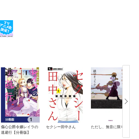
傷心公爵令嬢レイラの
セクシー田中さん
ただし、無音に限り
逃避行【分冊版】