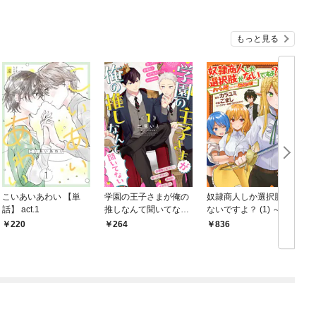
もっと見る
こいあいあわい 【単
学園の王子さまが俺の
奴隷商人しか選択肢が
話】 act.1
推しなんて聞いてない
ないですよ？ (1) ～ハ
(1
【単話】 1話
ーレム？なにそれおい
220
264
836
しいの？～