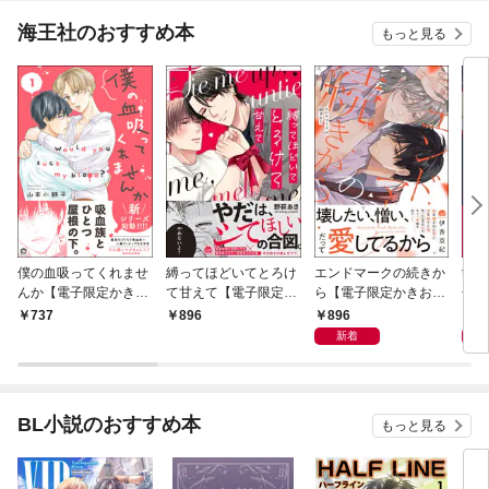
海王社のおすすめ本
もっと見る
僕の血吸ってくれませ
縛ってほどいてとろけ
エンドマークの続きか
tk
んか【電子限定かきお
て甘えて【電子限定か
ら【電子限定かきおろ
子限
ろし漫画付】 1
きおろし漫画付】
し漫画付】
付】
896
8
737
896
新着
BL小説のおすすめ本
もっと見る