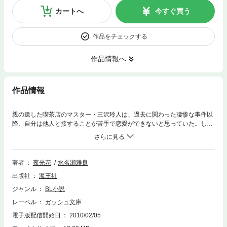
カートへ
今すぐ買う
作品をチェックする
作品情報へ
作品情報
親の遺した喫茶店のマスター・三沢玲人は、過去に関わった凄惨な事件以
降、自分は他人と接することが苦手で恋愛ができないと思っていた。しか
し玲人は、何かと世話を焼いてくる大学生のバイト・鳥羽秀一だけには心
を許していた。ある晩玲人は、酔った鳥羽に抱かれてしまう。鳥羽の熱い
気持ちにほだされて身体だけの関係が続くが、過去の事件が玲人を再び臆
病にさせて…。
著者
夜光花
水名瀬雅良
出版社
海王社
ジャンル
BL小説
レーベル
ガッシュ文庫
電子版配信開始日
2010/02/05