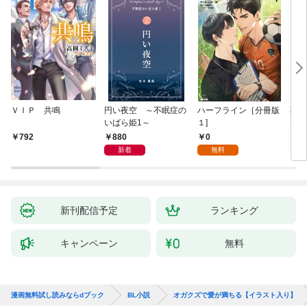
ＶＩＰ 共鳴
円い夜空 ～不眠症の
ハーフライン［分冊版
死に
いばら姫1～
１]
は、
験を
880
0
792
6
た。
新着
無料
新刊配信予定
ランキング
キャンペーン
無料
漫画無料試し読みならdブック
BL小説
オガクズで愛が満ちる【イラスト入り】