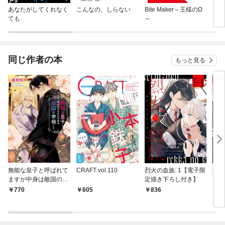
あなたがしてくれなく
こんなの、しらない
Bite Maker～王様のΩ
オジ
ても
～
同じ作者の本
もっと見る
無能な皇子と呼ばれて
CRAFT vol.110
烈火の血族: 1【電子限
眷愛
ますが中身は敵国の宰
定描き下ろし付き】
きお
相です
770
605
836
8