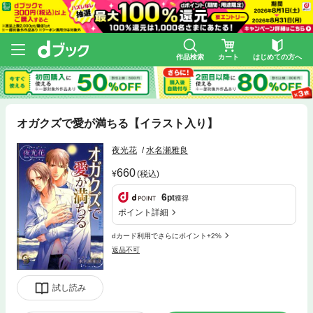
作品検索
カート
はじめての方へ
オガクズで愛が満ちる【イラスト入り】
夜光花
水名瀬雅良
660
(税込)
6
pt
獲得
ポイント詳細
dカード利用でさらにポイント+2%
返品不可
試し読み