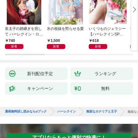
皇太子の跡継ぎを宿し
氷の視線を黙らせる愛
いくつものジェラシー
明日
て ハーレクイン・ロマ
【ハーレクインSP文
ン・
ンス～純潔のシンデレ
庫版】
名作
740
1,500
618
7
ラ～
ン・
新着
新着
新着
新刊配信予定
ランキング
キャンペーン
無料
漫画無料試し読みならdブック
ハーレクイン
無垢なカナリアと王子
無垢な
アプリならもっと便利で快適に！