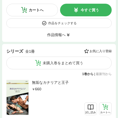
カートへ
今すぐ買う
作品をチェックする
作品情報へ
シリーズ
全1冊
お気に入り登録
未購入巻をまとめて買う
1巻から
|
最新刊から
無垢なカナリアと王子
660
試し読み
カートへ