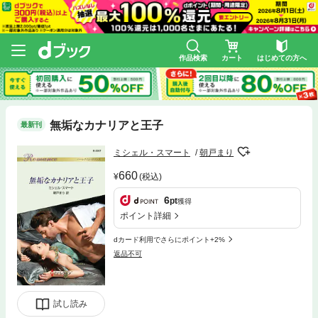
作品検索
カート
はじめての方へ
無垢なカナリアと王子
最新刊
ミシェル・スマート
朝戸まり
660
(税込)
6
pt
獲得
ポイント詳細
dカード利用でさらにポイント+2%
返品不可
試し読み