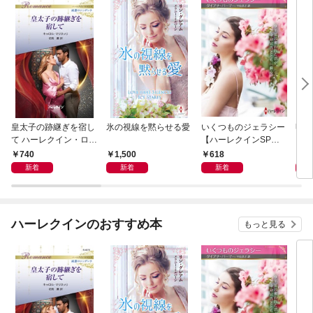
皇太子の跡継ぎを宿し
氷の視線を黙らせる愛
いくつものジェラシー
明日
て ハーレクイン・ロマ
【ハーレクインSP文
ン・
ンス～純潔のシンデレ
庫版】
名作
740
1,500
618
7
ラ～
ン・
新着
新着
新着
ハーレクインのおすすめ本
もっと見る