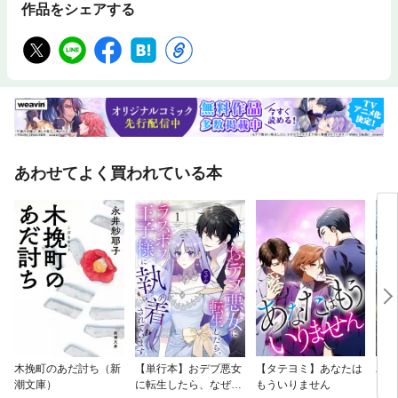
作品をシェアする
あわせてよく買われている本
木挽町のあだ討ち（新
【単行本】おデブ悪女
【タテヨミ】あなたは
バッ
潮文庫）
に転生したら、なぜか
もういりません
ロイ