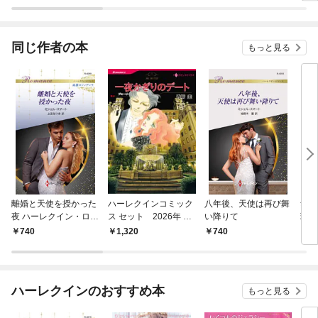
ラスボス王子様に執着
今世
されています
りが
てく
OMI
同じ作者の本
もっと見る
離婚と天使を授かった
ハーレクインコミック
八年後、天使は再び舞
無垢
夜 ハーレクイン・ロマ
ス セット 2026年 vo
い降りて
理由
ンス～純潔のシンデレ
l.844
マン
740
1,320
740
7
ラ～
レラ
ハーレクインのおすすめ本
もっと見る