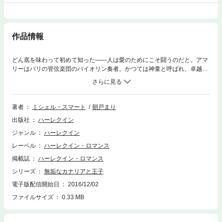
作品情報
どん底を味わって初めて知った――人は愛のためにこそ闘うのだと。アマ
リーはパリの管弦楽団のバイオリン奏者。かつては神童と呼ばれ、卓越し
た才能を輝かせていたが、ある出来事をきっかけに心を閉ざしたまま、今
は面影もない。いつものように楽屋でひとり練習に没頭していた彼女は、
突然現れたゴージャスな男性に声をかけられ、固まった。彼はヨーロッパ
の小国、アゴン王国の王子タロスだと名乗り、アゴン王の即位記念音楽祭
著者
ミシェル・スマート
朝戸まり
でアマリーに演奏してほしいという。そしてこうも付け加えた。断れば楽
出版社
ハーレクイン
団は解散することになる、と。なんて横暴なの！ 演奏したくても……今
の私にはできないのに。■ヨーロッパ中の女性から、“理想の恋人”に選ばれ
ジャンル
ハーレクイン
るほど注目を集める王子タロス。彼が惹かれたのは、弱小楽団の冴えない
レーベル
ハーレクイン・ロマンス
バイオリニスト、アマリーでした。しかも彼女には隠された秘密が……。
掲載誌
ハーレクイン・ロマンス
シリーズ
無垢なカナリアと王子
電子版配信開始日
2016/12/02
ファイルサイズ
0.33 MB