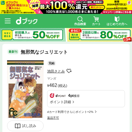
作品検索
カート
はじめての方へ
無邪気なジュリエット
最新刊
完結
池田さとみ
マンガ
462
(税込)
4
pt
獲得
ポイント詳細
dカード利用でさらにポイント+2%
返品不可
試し読み