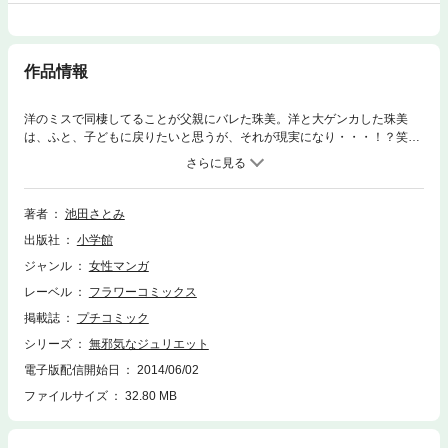
作品情報
洋のミスで同棲してることが父親にバレた珠美。洋と大ゲンカした珠美
は、ふと、子どもに戻りたいと思うが、それが現実になり・・・！？笑い
と人情の機微を描いた傑作短編集です。
著者
池田さとみ
出版社
小学館
ジャンル
女性マンガ
レーベル
フラワーコミックス
掲載誌
プチコミック
シリーズ
無邪気なジュリエット
電子版配信開始日
2014/06/02
ファイルサイズ
32.80 MB