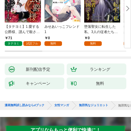
【タテヨミ】1.愛する
みせあいっこフレンド
堕落聖女に転生した
授か
公爵様、謹んで殺させ
1
私、3人の従者たちに
身籠
ていただきます！
抱かれて困ってます 第
して
71
0
0
2
1話
タテヨミ
試読フル
無料
無料
試
新刊配信予定
ランキング
キャンペーン
無料
漫画無料試し読みならdブック
女性マンガ
無邪気なジュリエット
無邪気な
アプリならもっと便利で快適に！