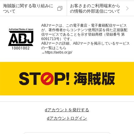
海賊版に関する取り組みに
お客さまのご利用端末から
ついて
の情報の外部送信について
ABJマークは、この電子書店・電子書籍配信サービス
が、著作権者からコンテンツ使用許諾を得た正規版配
信サービスであることを示す登録商標（登録番号 第
6091713号）です。
ABJマークの詳細、ABJマークを掲示しているサービス
の一覧はこちら
→
https://aebs.or.jp/
dアカウントを発行する
dアカウントログイン