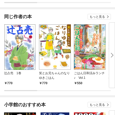
ラスボス王子様に執着
今世では恋愛するつも
されています
りがチートな兄が離し
てくれません！？@C
OMIC
同じ作者の本
もっと見る
辻占売 1巻
笑とお兄ちゃんのなり
ごはん日和涼みランチ
霊感
ゆきごはん
♪ Vol.1
巻
770
770
550
5
小学館のおすすめ本
もっと見る