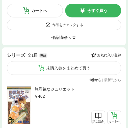
カートへ
今すぐ買う
作品をチェックする
作品情報へ
全1冊
シリーズ
お気に入り登録
完結
未購入巻をまとめて買う
1巻から
|
最新刊から
無邪気なジュリエット
462
試し読み
カートへ