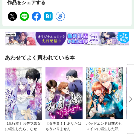
作品をシェアする
あわせてよく買われている本
【単行本】おデブ悪女
【タテヨミ】あなたは
バッドエンド目前のヒ
【タ
に転生したら、なぜか
もういりません
ロインに転生した私、
リ〜