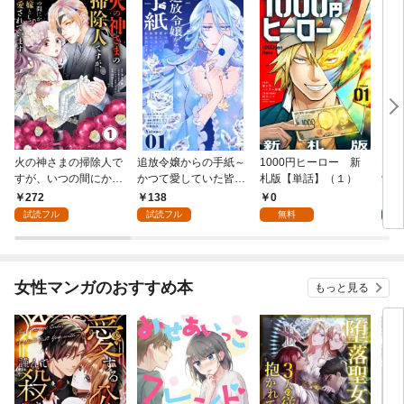
火の神さまの掃除人で
追放令嬢からの手紙～
1000円ヒーロー 新
DIM
すが、いつの間にか花
かつて愛していた皆さ
札版【単話】（１）
9.
嫁として溺愛されてい
まへ 私のことなどお忘
272
138
0
8
ます【単話】（１）
れですか？～【単話】
試読フル
試読フル
無料
（１）
女性マンガのおすすめ本
もっと見る