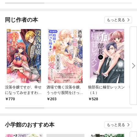
す
家、
でら
ロ】
同じ作者の本
もっと見る
没落令嬢ですが、幸せ
酒場で働く没落令嬢、
狼部長に極甘レッスン
狼部
になってみせますわ！
うっかり股間をけった
（１）
【マ
アンソロジー（１）
相手が次期公爵で溺愛
770
203
528
1
されてます【単話】
（１）
小学館のおすすめ本
もっと見る