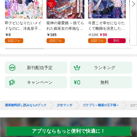
即クビになりたいメイ
龍神の最愛婚 ～捨てら
今度こそ幸せになりた
鬼条
ドなのに、冷血皇子に
れた姫巫女の幸福な嫁
くて離婚を決意したと
見初
執着されています第1
入り～: 1
ころ、無表情な旦那様
～１
0
165
198
99
1
話
が「愛してる」と言っ
試読フル
試読フル
試読フル
割引
試
てきました。1
新刊配信予定
ランキング
キャンペーン
無料
漫画無料試し読みならdブック
少女マンガ
ゴクプリ～極道の王子様～
ゴク
アプリならもっと便利で快適に！