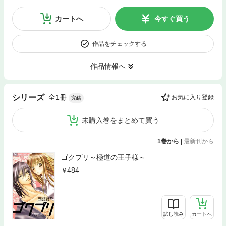
カートへ
今すぐ買う
作品をチェックする
作品情報へ
全1冊
シリーズ
お気に入り登録
完結
未購入巻をまとめて買う
1巻から
|
最新刊から
ゴクプリ～極道の王子様～
484
試し読み
カートへ