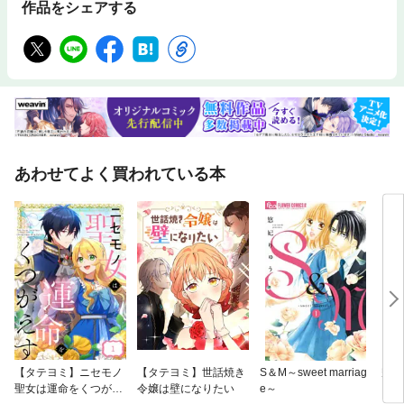
作品をシェアする
あわせてよく買われている本
【タテヨミ】ニセモノ
【タテヨミ】世話焼き
S＆M～sweet marriag
帰っ
聖女は運命をくつがえ
令嬢は壁になりたい
e～
して