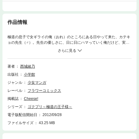
作品情報
極道の息子で女ギライの俺（おれ）のところにある日やって来た、カテキ
ョの先生（♂）。先生の優しさに、日に日にハマっていく俺だけど、実は
先生には、誰（だれ）にも言えない秘密があったんだ！！
著者
西城綾乃
出版社
小学館
ジャンル
少女マンガ
レーベル
フラワーコミックス
掲載誌
Cheese!
シリーズ
ゴクプリ～極道の王子様～
電子版配信開始日
2012/09/28
ファイルサイズ
43.25 MB