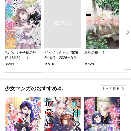
スパダリ王子様の狂い
ビッグコミック 2026
真綿の檻（１）
こん
愛【単話】（１）
年16号（2026年8月7
（１
日発売）
209
￥510
528
5
少女マンガのおすすめ本
もっと見る