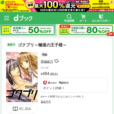
作品検索
カート
はじめての方へ
ゴクプリ～極道の王子様～
最新刊
完結
西城綾乃
マンガ
484
(税込)
4
pt
獲得
ポイント詳細
dカード利用でさらにポイント+2%
返品不可
試し読み