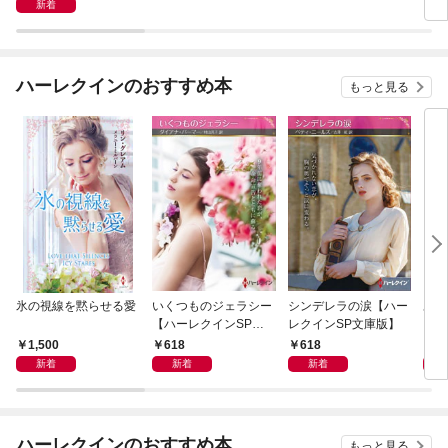
ーレクイン・ロマンス
新着
版】
ハーレクインのおすすめ本
もっと見る
氷の視線を黙らせる愛
いくつものジェラシー
シンデレラの涙【ハー
あの
【ハーレクインSP文
レクインSP文庫版】
レク
庫版】
プレ
1,500
618
618
7
レア
新着
新着
新着
クシ
イン
シリ
ハーレクインのおすすめ本
もっと見る