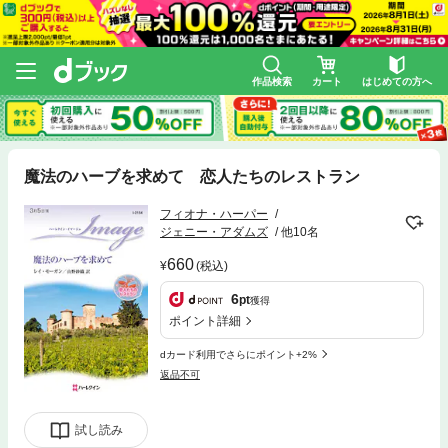
作品検索
カート
はじめての方へ
魔法のハーブを求めて 恋人たちのレストラン
フィオナ・ハーパー
ジェニー・アダムズ
他10名
660
(税込)
6
pt
獲得
ポイント詳細
dカード利用でさらにポイント+2%
返品不可
試し読み