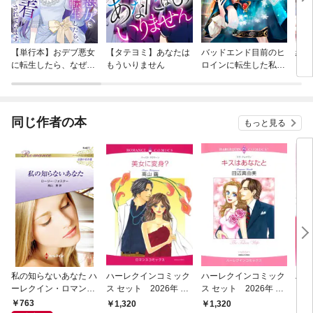
【単行本】おデブ悪女
【タテヨミ】あなたは
バッドエンド目前のヒ
結界
に転生したら、なぜか
もういりません
ロインに転生した私、
ラスボス王子様に執着
今世では恋愛するつも
されています
りがチートな兄が離し
てくれません！？@C
OMIC
同じ作者の本
もっと見る
私の知らないあなた ハ
ハーレクインコミック
ハーレクインコミック
ハー
ーレクイン・ロマンス
ス セット 2026年 vo
ス セット 2026年 vo
ス 
～伝説の名作選～【ハ
l.867
l.866
l.92
763
1,320
1,320
1,