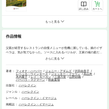
試し読み
カートへ
もっと見る
作品情報
父親が経営するレストランの自慢メニューが危機に瀕している。娘のイザ
ベラは、気が気でなかった。ソースに入れるバジルが、王家の城の庭だけ
に生える貴重なもので、いつもは父が忍び込んで摘んでいたが、病気で倒
れてしまったのだ。バジル摘みは、店で働くイザベラの手にゆだねられ
た。城には王子のマックスが住んでいるが、こもりがちで謎めいた存在。
村の娘をさらっては地下牢にとじこめているという噂もある。バジル採り
著者
フィオナ・ハーパー
ジェニー・アダムズ
沢田由美子
レベッカ・ウインターズ
ジャッキー・ブラウン
高山恵
に行って、もしも王子に見つかったら？イザベラはおびえながらも、月の
木内重子
レイ・モーガン
三浦万里
山野紗織
夜になんとか庭に入り込んだ。だが、すぐに馬に乗った黒ずくめの男が彼
バーバラ・マクマーン
秋庭葉瑠
女のほうに迫ってきた。あれが噂の王子なの？ 大変、つかまったらどう
出版社
ハーレクイン
しよう！
ジャンル
ハーレクイン
レーベル
ハーレクイン・イマージュ
掲載誌
ハーレクイン・イマージュ