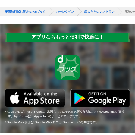
漫画無料試し読みならdブック
ハーレクイン
恋人たちのレストラン
魔法の
アプリならもっと便利で快適に！
Appleのロゴ、App Storeは、米国もしくはその他の国や地域におけるApple Inc.の商標で
す。App Storeは、Apple Inc.のサービスマークです。
Google Play および Google Play ロゴは Google LLC の商標です。