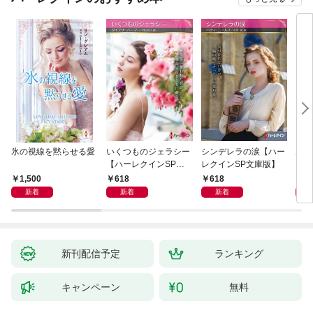
氷の視線を黙らせる愛
いくつものジェラシー
シンデレラの涙【ハー
あの
【ハーレクインSP文
レクインSP文庫版】
レク
庫版】
プレ
1,500
618
618
7
レア
新着
新着
新着
クシ
イン
シリ
新刊配信予定
ランキング
キャンペーン
無料