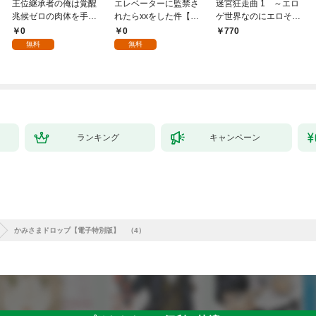
王位継承者の俺は覚醒
エレベーターに監禁さ
迷宮狂走曲 1 ～エロ
兆候ゼロの肉体を手に
れたらxxをした件【全
ゲ世界なのにエロそっ
入れて自由を謳歌す
年齢版】(1)
ちのけでひたすら最強
0
0
770
る。1
を目指すモブ転生者～
無料
無料
ランキング
キャンペーン
かみさまドロップ【電子特別版】 （4）