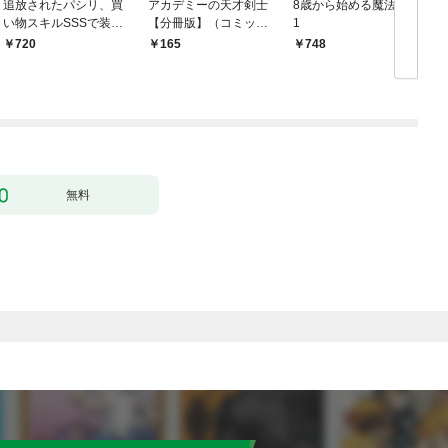
追放されたパシリ、買
アカデミーの天才剣士
8歳から始める魔法学
い物スキルSSSで装備
【分冊版】（コミッ
1
無双 ～買ったモノを
ク） １話【フルカラ
720
165
748
超強化して最強パーテ
ー】
ィー目指します～【単
行本版】 1巻
無料