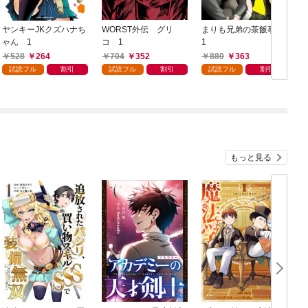
ヤンキーJKクズハナち
WORST外伝 グリ
まりも兄弟の茶飯事
ゃん 1
コ 1
1
E
528
264
704
352
880
363
試読フル
割引
試読フル
割引
試読フル
割引
もっと見る