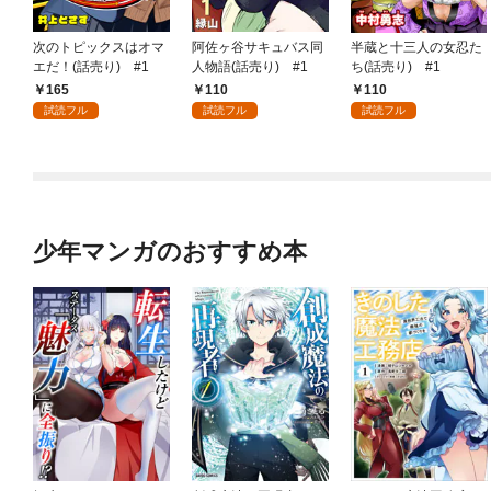
次のトピックスはオマ
阿佐ヶ谷サキュバス同
半蔵と十三人の女忍た
エだ！(話売り) #1
人物語(話売り) #1
ち(話売り) #1
165
110
110
試読フル
試読フル
試読フル
少年マンガのおすすめ本