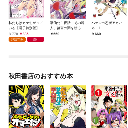
私たちはカケちがって
華仙公主夜話 その麗
ハケンの忍者アカバ
いる【電子特別版】
人、後宮の闇を斬る
ネ 1
1
【電子特別版】 1
770
385
660
660
試読フル
割引
秋田書店のおすすめ本