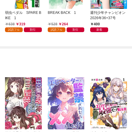
弱虫ペダル SPARE B
BREAK BACK 1
週刊少年チャンピオン
IKE 1
2026年36+37号
638
319
528
264
400
試読フル
割引
試読フル
割引
新着