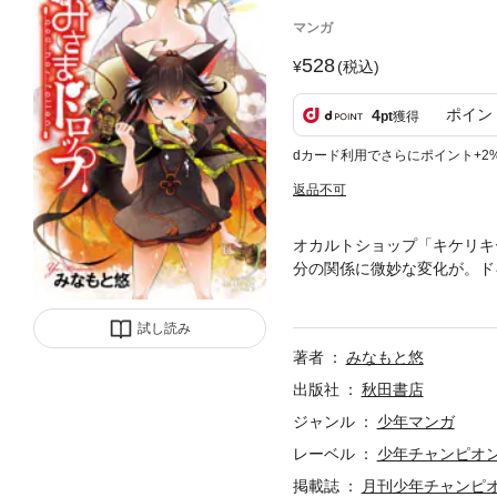
マンガ
528
(税込)
ポイン
4
pt
獲得
dカード利用でさらにポイント+2
返品不可
オカルトショップ「キケリキ
分の関係に微妙な変化が。ド
みの特典カラーイラストがつ
試し読み
著者
みなもと悠
出版社
秋田書店
ジャンル
少年マンガ
レーベル
少年チャンピオ
掲載誌
月刊少年チャンピ