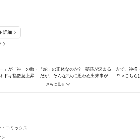
ト詳細
%
ー」が「神」の敵・「蛇」の正体なのか? 疑惑が深まる一方で、神様
キドキ指数急上昇! だが、そんな2人に思わぬ出来事が……!? ※こちら
いている特別版となります。
ン・コミックス
オン