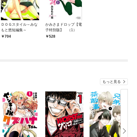
ＤＯＧスタイル～みな
かみさまドロップ【電
もと悠短編集～
子特別版】 （1）
704
528
もっと見る