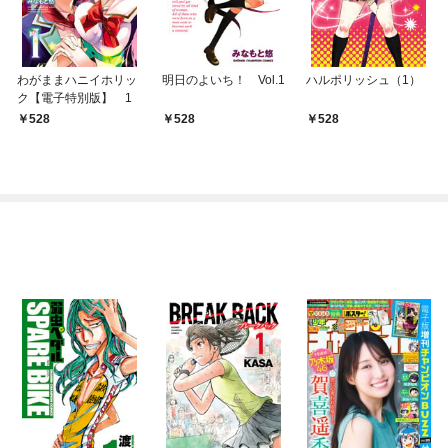
わがままハニイホリッ
明日のよいち！ Vol.1
ハルポリッシュ（1）
ク【電子特別版】 1
528
528
528