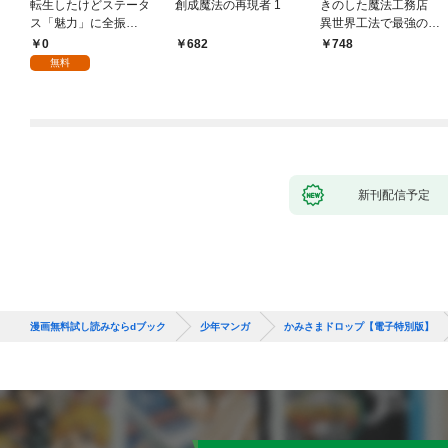
転生したけどステータ
創成魔法の再現者 1
きのした魔法工務店
ス「魅力」に全振
異世界工法で最強の家
り！？(1)
づくりを（コミック）
0
682
748
１
無料
新刊配信予定
漫画無料試し読みならdブック
少年マンガ
かみさまドロップ【電子特別版】