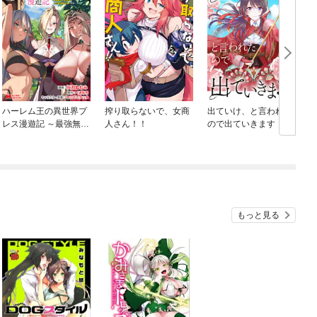
ハーレム王の異世界プ
搾り取らないで、女商
出ていけ、と言われた
レス漫遊記 ～最強無双
人さん！！
ので出ていきます
のおじさんはあらゆる
種族を嫁にする～（コ
ミック） 分冊版
もっと見る