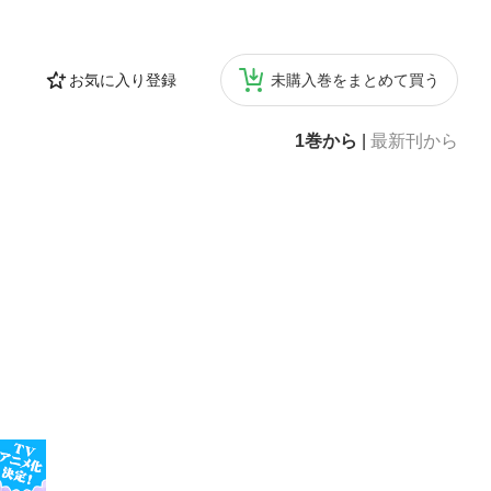
お気に入り登録
未購入巻をまとめて買う
1巻から
|
最新刊から