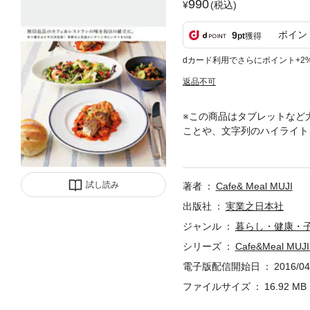
990
(税込)
ポイン
9
pt
獲得
dカード利用でさらにポイント+2
返品不可
※この商品はタブレットなど
ことや、文字列のハイライト
ン「Cafe＆Meal MU
で食べる家族のために、お弁
リのレシピを64品、献立とし
試し読み
著者
Cafe& Meal MUJI
リ紹介や食材の産地、食器の
けを拡大することはできませ
出版社
実業之日本社
ジャンル
暮らし・健康・
シリーズ
Cafe&Meal M
電子版配信開始日
2016/04
ファイルサイズ
16.92 MB