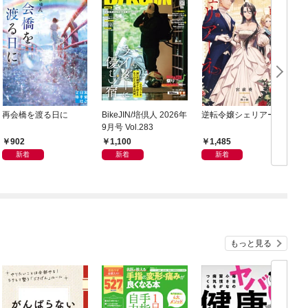
再会橋を渡る日に
BikeJIN/培倶人 2026年
逆転令嬢シェリアーネ
9月号 Vol.283
902
1,100
1,485
新着
新着
新着
もっと見る