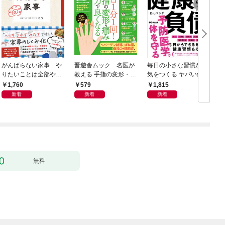
がんばらない家事 や
晋遊舎ムック 名医が
毎日の小さな習慣が病
りたいことは全部や
教える 手指の変形・痛
気をつくる ヤバい健康
る！ラクして整う「ご
みが良くなる本
負債
1,760
579
1,815
きげん」ルール
新着
新着
新着
無料