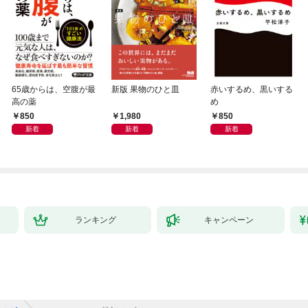
65歳からは、空腹が最
新版 果物のひと皿
赤いするめ、黒いする
高の薬
め
850
1,980
850
新着
新着
新着
ランキング
キャンペーン