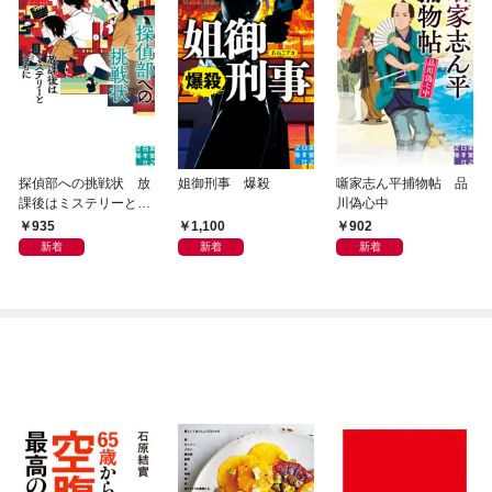
探偵部への挑戦状 放
姐御刑事 爆殺
噺家志ん平捕物帖 品
課後はミステリーとと
川偽心中
もに 新装版
935
1,100
902
新着
新着
新着