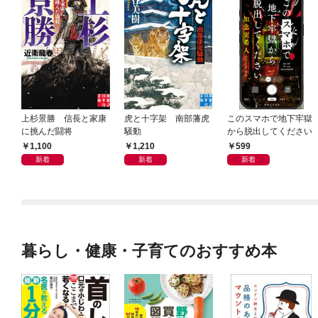
上杉景勝 信長と家康
虎と十字架 南部藩虎
このスマホで地下牢獄
に挑んだ闘将
騒動
から脱出してください
1,100
1,210
599
新着
新着
新着
暮らし・健康・子育てのおすすめ本