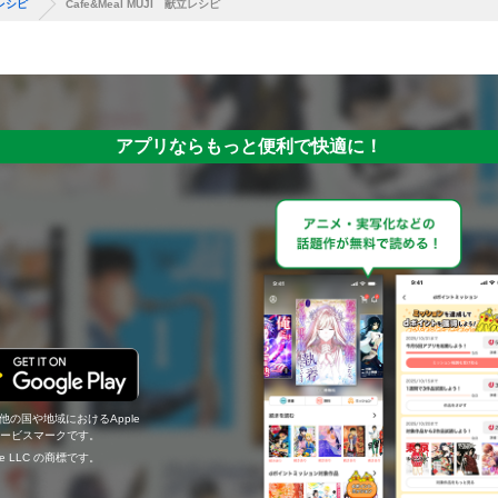
立レシピ
Cafe&Meal MUJI 献立レシピ
アプリならもっと便利で快適に！
の他の国や地域におけるApple
c.のサービスマークです。
ogle LLC の商標です。