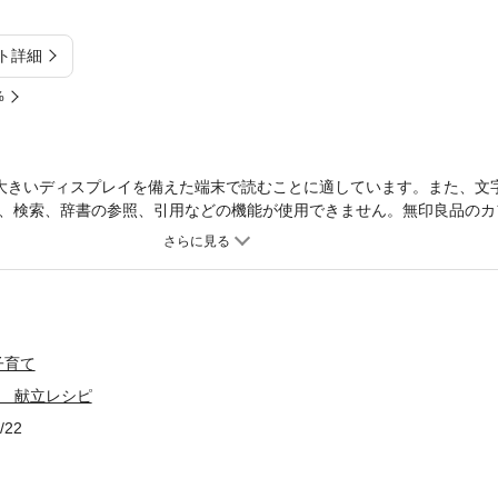
ト詳細
%
大きいディスプレイを備えた端末で読むことに適しています。また、文
、検索、辞書の参照、引用などの機能が使用できません。無印良品のカ
JI」の味を毎日の献立に。時間がたっても味がかわらない野菜たっぷりの料理
当に、便利でおいしい作り置きおかずの決定版です。季節の人気温かい
て紹介しています。コラム「もっと知りたいCafe＆Meal MUJI」コー
ことなど読み物も。 ※この商品は紙の書籍のページを画像にした電子
んので、予めご了承ください。
子育て
UJI 献立レシピ
/22