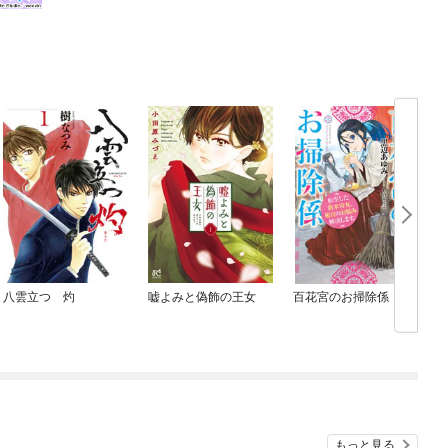
八雲立つ 灼
嘘よみと偽飾の王女
百花宮のお掃除係
もっと見る