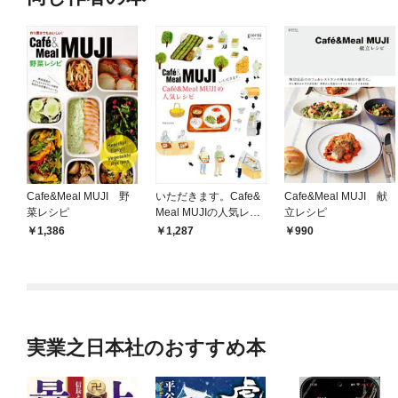
Cafe&Meal MUJI 野
いただきます。Cafe&
Cafe&Meal MUJI 献
菜レシピ
Meal MUJIの人気レシ
立レシピ
ピ
1,386
1,287
990
実業之日本社のおすすめ本