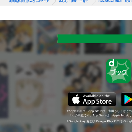
漫画無料試し読みならdブック
暮らし・健康・子育て
Cafe&Meal MUJI 献
Appleのロゴ、App Storeは、米国もしくはそ
Inc.の商標です。App Storeは、Apple In
Google Play および Google Play ロゴは Go