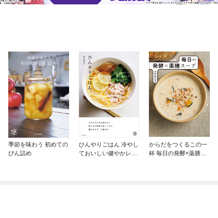
季節を味わう 初めての
ひんやりごはん 冷やし
からだをつくるこの一
びん詰め
ておいしい健やかレシ
杯 毎日の発酵×薬膳ス
ピ63
ープ