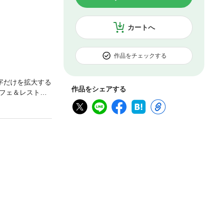
カートへ
作品をチェックする
字だけを拡大する
作品をシェアする
フェ＆レストラ
が勢揃い。時間差
デリと冷たいデ
ナーでは人気のデ
書籍です。文字だ