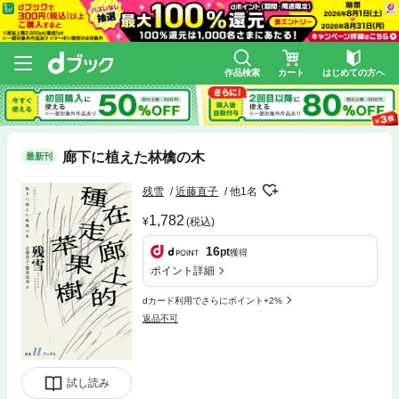
作品検索
カート
はじめての方へ
廊下に植えた林檎の木
最新刊
残雪
近藤直子
他1名
1,782
(税込)
16
pt
獲得
ポイント詳細
dカード利用でさらにポイント+2%
返品不可
試し読み