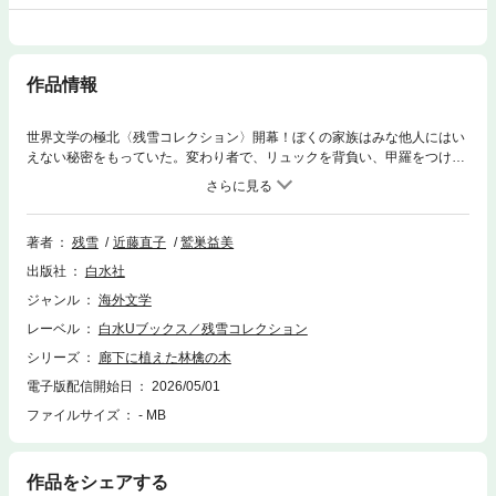
作品情報
世界文学の極北〈残雪コレクション〉開幕！ぼくの家族はみな他人にはい
えない秘密をもっていた。変わり者で、リュックを背負い、甲羅をつけた
昆虫を思わせる父親。夜は姿を消し箱の中で眠るという母親は、皮膚に針
を刺して水を絞りだす。喘息を治すためミミズを食べる妹は横暴で、ぼく
を馬鹿にしきっている。二階の住人で妹の婚約者は医者にも探偵にもな
り、天井に貼りつき床を這いまわる。廊下に住む檳榔（びんろう）売りの
著者
残雪
近藤直子
鷲巣益美
女は実は叔母で、かつて父と密通していたらしい。異形の家族の奇妙な
出版社
白水社
日々と、鳴りわたるような孤独を超現実的手法で描き、作者が「難解では
あるが、とりわけ好きな作品」と語る表題中篇。夜、草地の外れに建つ家
ジャンル
海外文学
にたどりついた〝わたし〟が陥るカフカ的な不条理状況を綴った「帰り
レーベル
白水Uブックス／残雪コレクション
道」。ある日、母親がたらいの水に溶けてしまう「汚水の上の石鹼の泡」
ほか全五篇。付録として「残雪との対談」、近藤直子「夜の涯の家――
シリーズ
廊下に植えた林檎の木
「帰り道」を読む」を併録。
電子版配信開始日
2026/05/01
ファイルサイズ
- MB
作品をシェアする