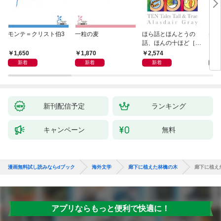
モンテ＝クリスト伯3
一粒の麦
ほら話とほんとうの
美し
話、ほんの十ほど［新
装版］
1,650
1,870
2,574
1,
新着
新着
新着
新刊配信予定
ランキング
キャンペーン
無料
漫画無料試し読みならdブック
海外文学
廊下に植えた林檎の木
廊下に植え
アプリならもっと便利で快適に！