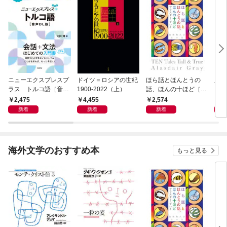
ニューエクスプレスプ
ドイツ＝ロシアの世紀
ほら話とほんとうの
人生
ラス トルコ語［音声
1900-2022（上）
話、ほんの十ほど［新
DL版］
装版］
2,475
4,455
2,574
1,
新着
新着
新着
海外文学のおすすめ本
もっと見る