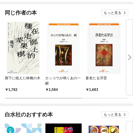
てく
OMI
同じ作者の本
もっと見る
廊下に植えた林檎の木
カッコウが鳴くあの一
蒼老たる浮雲
黄泥
瞬
1,782
1,584
1,683
1,
白水社のおすすめ本
もっと見る