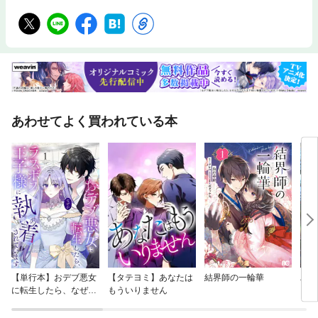
あわせてよく買われている本
【単行本】おデブ悪女
【タテヨミ】あなたは
結界師の一輪華
バッ
に転生したら、なぜか
もういりません
ロイ
ラスボス王子様に執着
今世
されています
りが