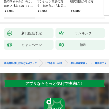
経済学を手がかりに，
マンション高騰の真
研究開発の考え方
デー
都市と地方を論じてみ
実 都市部の「非居住
洋経
よう
化」が街を壊す
Ｎo.
￥1,980
￥1,056
￥5,500
￥4
新刊配信予定
ランキング
キャンペーン
無料
漫画無料試し読みならdブック
ビジネス・経済
柴田罫線実戦ノート : 魔法のチャ
アプリならもっと便利で快適に！