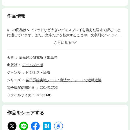
作品情報
※この商品はタブレットなど大きいディスプレイを備えた端末で読むこと
に適しています。また、文字だけを拡大することや、文字列のハイライ
ト、検索、辞書の参照、引用などの機能が使用できません。本格上昇相場
をまさに“独り占め”したマル秘・投資戦術を全公開
著者
清光経済研究所
出島昇
出版社
アールズ出版
ジャンル
ビジネス・経済
シリーズ
柴田罫線実戦ノート : 魔法のチャートで連戦連勝
電子版配信開始日
2014/12/02
ファイルサイズ
28.32 MB
作品をシェアする