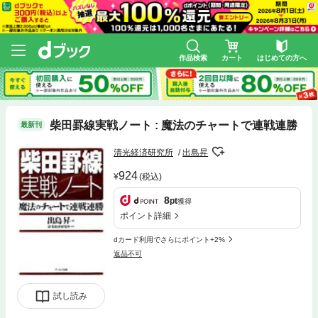
作品検索
カート
はじめての方へ
柴田罫線実戦ノート : 魔法のチャートで連戦連勝
最新刊
清光経済研究所
出島昇
924
(税込)
8
pt
獲得
ポイント詳細
dカード利用でさらにポイント+2%
返品不可
試し読み