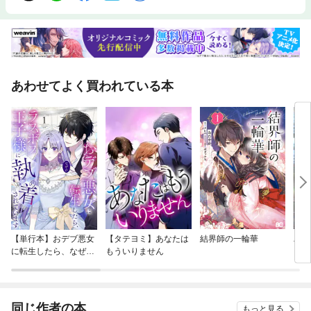
あわせてよく買われている本
【単行本】おデブ悪女
【タテヨミ】あなたは
結界師の一輪華
バッ
に転生したら、なぜか
もういりません
ロイ
ラスボス王子様に執着
今世
されています
りが
てく
OMI
同じ作者の本
もっと見る