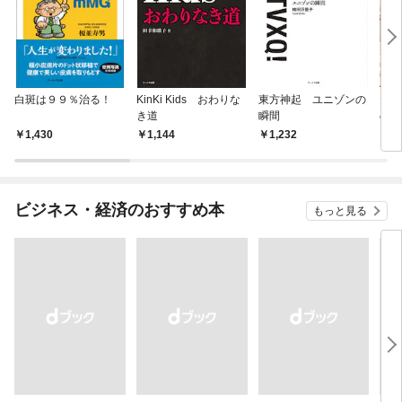
白斑は９９％治る！
KinKi Kids おわりな
東方神起 ユニゾンの
たま
き道
瞬間
のた
なた
1,430
1,144
1,232
1,
0倍
ピ―
ビジネス・経済のおすすめ本
もっと見る