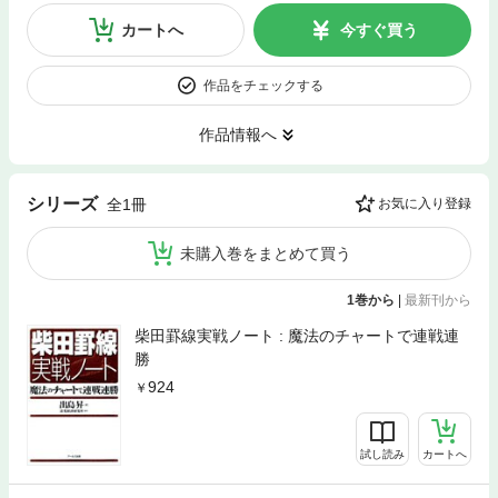
カートへ
今すぐ買う
作品をチェックする
作品情報へ
シリーズ
全1冊
お気に入り登録
未購入巻をまとめて買う
1巻から
|
最新刊から
柴田罫線実戦ノート : 魔法のチャートで連戦連
勝
924
試し読み
カートへ