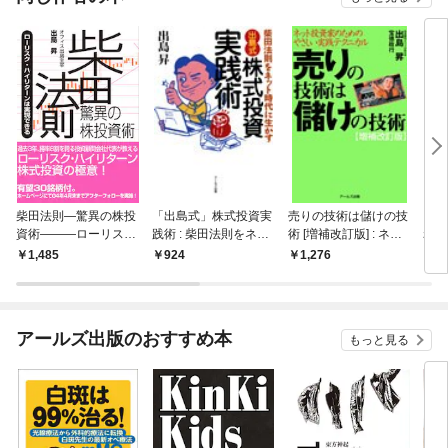
柴田法則―驚異の株投
「出島式」株式投資実
売りの技術は儲けの技
リス
資術―――ローリス
践術 : 柴田法則をネッ
術 [増補改訂版] : ネッ
れ！
ク・ハイリターンは実
ト時代に生かす
ト投資家のためのやさ
1,485
924
1,276
9
現できる
しい実践テクニカル
アールズ出版のおすすめ本
もっと見る