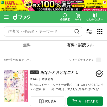
作品検索
カート
はじめての方へ
無料
有料・試読フル
65件見つかりました。
シリーズでまとめる
あなたとおとなごと 1
マンガ
￥143
木岐彩香
別マのスイート・ルーキーが描く、“はじめてづくし”のピ
ュア恋第1話！ 高1の薫は、大人びた外見のせいでぼっ
ちだけど、実はまじめで純粋な性格。そんな薫にモテ方
を相談してきたのは、いじられキャラの菅くん。役に立
試し
読み
カートに
入れる
とうと頑張る薫だけど…!?