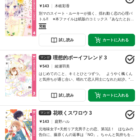
￥143
木岐彩香
別マのスイート・ルーキーが描く、揺れ動く恋の心理バ
トル!! ※本ファイルは紙版のコミックス『あなたとおと
なごと』所収の読み切り作品『ハート・ダイブ』を収録
しています。ご注意ください。／人の心を読むのがうま
い七瀬に、いつもゲームを仕掛けられている玲奈。ふと
試し
読み
カートに
入れる
したことがきっかけで、彼のことが気になってしま
い……!?
理想的ボーイフレンド 3
マンガ
￥543
綾瀬羽美
はじめてのこと、キミとひとつずつ。 ようやく楓くん
と気持ちが通じ合い、晴れて恋人同士になれた結沙。“カ
ップル初心者”のふたりの恋はどきどきの未体験ゾーンに
突入！ デート、家族へのあいさつ、そして……その先
試し
読み
カートに
入れる
のことも!?
花咲くスワロウ 3
マンガ
￥143
庭野ハル
元地味女子×天然リア充男子との恋、第3話！ ほなみの
告白に、藤原くんの返事は「NO」。ちゃんと気持ちを伝