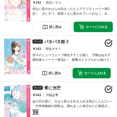
￥143
四元シマコ
切ない恋のかけらが詰まったピュアラブストーリー第3
話！ 少しずつ、柴原くんに惹かれていくれなこ。れな
こを心配するアイも、柴原くんの誠実さを認めてくれ
て、背中を押してくれる。初めての気持ちを、柴原くん
試し
読み
カートに
入れる
に伝えたいと思うけど…。感動の最終回！
パタパタ姫 3
マンガ
￥143
明生チナミ
別マのニューウェーブ明生チナミが描く、予期せぬモテ
期到来ストーリー第3話！ 衝撃のトラブルから助けてく
れたのは、大塚だった…!? 小波の気持ちが揺れ動く
中、野口くんから驚きの発言が…！ 自分の気持ちと向
試し
読み
カートに
入れる
き合い始めた小波の選択は!? 「パタパタ姫」のその後
が読めるおまけ漫画も収録！
青に光芒
マンガ
￥543
川端志季
あの日の君に、今なら答えを伝えられる気がしたんだ──
中学校教師の室町は、慣れきった毎日をただ無気力に
過ごしていた。だがある日、巣から落ちたツバメの雛を
一緒に助けたことからひとりの女子生徒と話をするよう