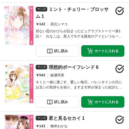
ミント・チェリー・ブロッサ
マンガ
ム 1
￥143
四元シマコ
切ない恋のかけらが詰まったピュアラブストーリー第1
話！ れなこは、美人でモテる親友のアイといつも一
緒。アイに取り入りたい男子たちからの手紙を彼女に届
けるのが日課だった。そんなある日、アイではなく、れ
試し
読み
カートに
入れる
なこ宛ての手紙が届いて…!?
理想的ボーイフレンド 6
マンガ
￥543
綾瀬羽美
キミと一緒に過ごす、愛しい毎日。バレンタインの日に
お互いの気持ちを知り、ますます絆が深まった結沙と楓
くん。そして1年生最後の期末試験＆ホワイトデーがやっ
てきます。楓くんは友達の谷と一緒にホワイトデー用の
試し
読み
カートに
入れる
お菓子を作りますが、谷とクラス一の美少女・八重の間
にも、なにやら事件が起こりそうで…？
君と見るセカイ 1
マンガ
￥143
柳井わかな