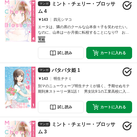
ミント・チェリー・ブロッサ
マンガ
ム 4
￥143
四元シマコ
エータは、隣の席のクールな山本奈々子を笑わせたい。
なのに、山本は一か月後に転校することになり!? お調
子者男子の奮闘を描く、ちょっぴり切ない青春ストーリ
ー！ ※本ファイルは紙版のコミックス「ミント・チェリ
ー・ブロッサム」所収の読みきり作品「センチメンタル
試し
読み
カートに
入れる
サニー」を収録しています。
パタパタ姫 1
マンガ
￥143
明生チナミ
別マのニューウェーブ明生チナミが描く、予期せぬモテ
期到来ストーリー第1話！ 男女比9:1の工業高校に入学
し、予想外のモテ期に浮かれていた超普通女子の小波。
このモテ期の中で私だけの王子さまを見つけたい…な～
試し
読み
カートに
入れる
んて考えていたら、イケメン転入生・野口が現れた！
しかも、彼はなんだか小波に気があるようで…!?
ミント・チェリー・ブロッサ
マンガ
ム 3