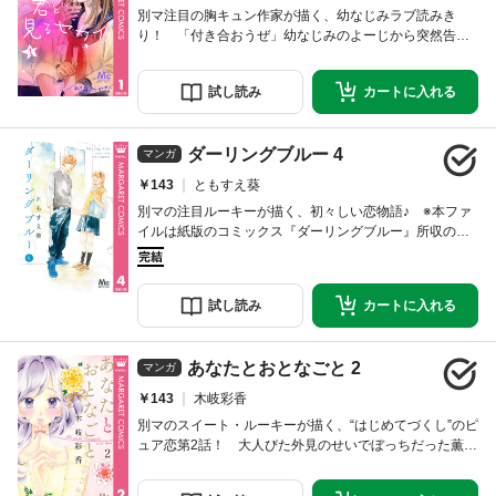
別マ注目の胸キュン作家が描く、幼なじみラブ読みき
り！ 「付き合おうぜ」幼なじみのよーじから突然告白
された、ゆら。家族みたいな存在と恋愛なんてできな
い！…と思ったけど、「で 考えた？」「いつまで待たせ
試し
読み
カートに
入れる
んだよ」「かわいい」――ぐいぐい迫ってくるよーじの
視線が熱くて…!?（別冊マーガレットsister掲載「隣のカ
レシ」を改題）
ダーリングブルー 4
マンガ
￥143
ともすえ葵
別マの注目ルーキーが描く、初々しい恋物語♪ ※本ファ
イルは紙版のコミックス『ダーリングブルー』所収の読
み切り作品『おんなじ高さで』を収録しています。ご注
意ください。／琴葉は、自分と同じくらいの背の高さの
大次が気になってる。同じ高さに顔があって、すぐ横か
試し
読み
カートに
入れる
ら声が聞こえてきて、その近さになんだかドキドキし
て…。
あなたとおとなごと 2
マンガ
￥143
木岐彩香
別マのスイート・ルーキーが描く、“はじめてづくし”のピ
ュア恋第2話！ 大人びた外見のせいでぼっちだった薫だ
けど、クラスメイトの菅くんと関わったのをきっかけ
に、“アネキ”キャラとしてブレイク!? 菅くんとの関係