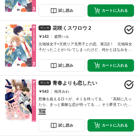
えさせてほしいと言われてしまう。2回もフラれるのか…
と落ち込むほなみ。そして校外学習へ出かけた先で、転
試し
読み
カートに
入れる
校前の学校の子たちと遭遇してしまい…？ 元地味女
子、初めての恋の行方は!?
花咲くスワロウ 2
マンガ
￥143
庭野ハル
元地味女子×天然リア充男子との恋、第2話！ 元地味女
子だったことがバレてしまったけど、何かとほなみを気
にかけ助けてくれる藤原くん。友達としての優しさだと
分かってはいるけど、ほなみは藤原くんの天然すぎる発
試し
読み
カートに
入れる
言にドキドキしっぱなし！ そして、ほなみはいつしか
自分の気持ちに気がついて…？
青春よりも恋したい
マンガ
￥543
桜井みわ
想像を超える日々が、キミを待ってる。 「高校に入っ
たら、きっと素敵な恋が待ってる…」そう夢見ていたの
に、強豪野球部のマネージャーになってしまったひな
た。そこにいたのは…超きまぐれのエース投手!? 別マ
の大注目作家、初のコミックス！ 【同時収録】いつも
試し
読み
カートに
入れる
ふたりごと