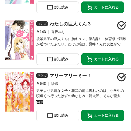
になり…。一瞬のきらめきを描く表題作「青に光芒」。
試し
読み
カートに
入れる
“どーでもいい事を全力で”がモットーのイヨ。決して深
刻にならず、自由に、お気楽に。でも、そんな日常をふ
いに変えてしまう少年と出会って…「花咲くマー
わたしの巨人くん 3
マンガ
￥143
香坂みり
後輩男子の巨人くんに胸キュン、第3話！ 体育祭で距離
が近づいたふたり。だけど唯は、鷹峰くんに友達ができ
るとなんだかモヤモヤしてしまう。鷹峰くんに、笑うの
は唯といるときだけだと言われて嬉しくなったけど…？
試し
読み
カートに
入れる
巨人くんのギャップに胸キュン必至、唯の恋はどうな
る!?
マリーマリーミー！
マンガ
￥543
紗織
男子より男前な女子・花音の前に現れたのは、小学生の
頃遠くへ行ったはずの幼なじみ・龍太郎。そんな龍太郎
から、転校初日にプロポーズ!? 幼い頃、女の子のよう
に育てられた彼が男らしくなっていて、花音は戸惑うけ
れど…？ 【同時収録】サマーチョコレートミントキス
試し
読み
カートに
入れる