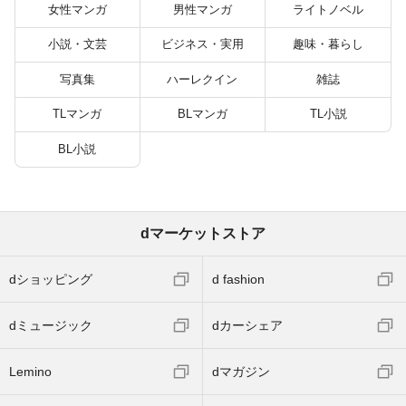
バーと世界に復讐＆
女性マンガ
男性マンガ
ライトノベル
『ざまぁ！』します！
（２３）
小説・文芸
ビジネス・実用
趣味・暮らし
写真集
ハーレクイン
雑誌
TLマンガ
BLマンガ
TL小説
BL小説
dマーケットストア
dショッピング
d fashion
dミュージック
dカーシェア
Lemino
dマガジン