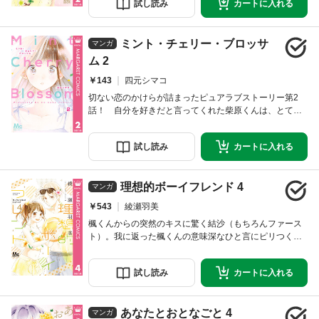
試し
読み
カートに
入れる
も、大きく変わっていきそうで…。
ミント・チェリー・ブロッサ
マンガ
ム 2
￥143
四元シマコ
切ない恋のかけらが詰まったピュアラブストーリー第2
話！ 自分を好きだと言ってくれた柴原くんは、とても
まっすぐな男子だった。柴原くんと、まずは友達から始
めることにしたれなこは、親友のアイと柴原くんの3人で
試し
読み
カートに
入れる
水族館に出かけるけど…？
理想的ボーイフレンド 4
マンガ
￥543
綾瀬羽美
楓くんからの突然のキスに驚く結沙（もちろんファース
ト）。我に返った楓くんの意味深なひと言にピリつくふ
たりだけど…？ さらに、楓くんとは正反対の“オレ様”な
男子も登場で、なにやら波乱の予感です――。
試し
読み
カートに
入れる
あなたとおとなごと 4
マンガ