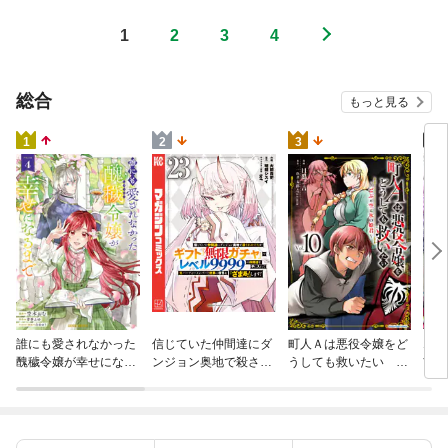
1
2
3
4
総合
もっと見る
4
1
2
3
火の
誰にも愛されなかった
信じていた仲間達にダ
町人Ａは悪役令嬢をど
すが
醜穢令嬢が幸せになる
ンジョン奥地で殺され
うしても救いたい ～
嫁と
まで 4
かけたがギフト『無限
どぶと空と氷の姫君～
ます
ガチャ』でレベル９９
１０【電子書店共通特
９９の仲間達を手に入
典イラスト付】
れて元パーティーメン