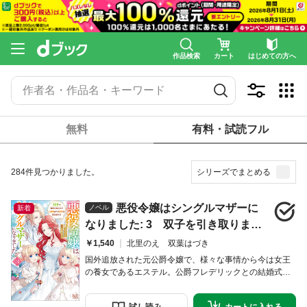
作品検索
カート
はじめての方へ
無料
有料・試読フル
284件見つかりました。
シリーズでまとめる
悪役令嬢はシングルマザーに
ノベル
新着
なりました: 3 双子を引き取りまし
たが公爵様からの溺愛は想定外です
￥1,540
北里のえ 双葉はづき
【特典SS付】
国外追放された元公爵令嬢で、様々な事情から今は女王
の養女であるエステル。公爵フレデリックとの結婚式を
間近に控えた彼女は、引き取った双子の姉妹ココとミア
や周囲に祝福され慌ただしくも幸せな日々を過ごしてい