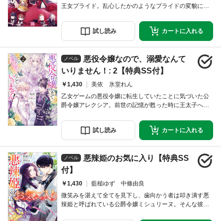
王女プライド。乱心したかのようなプライドの変貌にラ
ジヤ帝国の関与が判明し、プライドを愛する人々は王女
奪還に向け動き始める。国外に逃されたティアラもま
試し
読み
カートに
入れる
た、決意を胸にフリージア王国に帰還して……。全ては
皆の《最高の幸福な結末》の為、本来の運命の流れのま
まに。悪役女王は終幕に向け道化を従え踊る――。悪役
悪役令嬢なので、溺愛なんて
ラスボス女王の物語最新第13弾！ 書き下ろし番外編を
ノベル
いりません！: 2【特典SS付】
￥1,430
美依 氷堂れん
乙女ゲームの悪役令嬢に転生していたことに気づいた公
爵令嬢アレクシア。前世の記憶が甦った時に王太子への
恋心は霧散し、断罪回避のためにも婚約者候補を辞退し
た。あとは優雅なおひとり様まっしぐら！ のはずだっ
試し
読み
カートに
入れる
たのに、ゲームのヒロインが登場したり攻略対象者が距
離を詰めてきたり、あげくには聖女認定され……。予定
していた平穏な日々が訪れないんですけど!? いつの間
悪辣姫のお気に入り【特典SS
にか愛されまくりの悪役令嬢の溺愛ラブコメディ、待
ノベル
付】
￥1,430
藍槌ゆず 中條由良
微笑みを湛えて全てを見下し、歯向かう者は叩き潰す悪
辣姫と呼ばれている公爵令嬢ミシュリーヌ。そんな彼女
の婚約者である伯爵令息ダニエルは、地味で目立たない