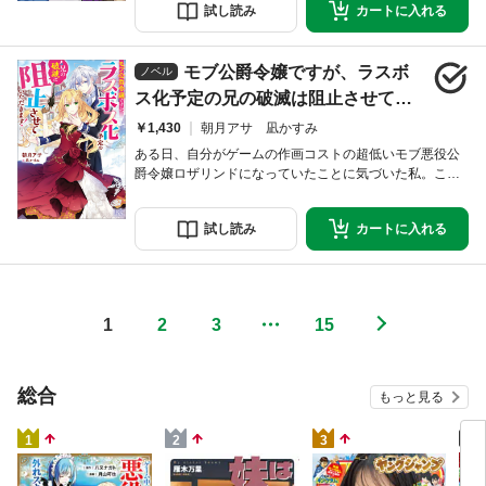
試し
読み
カートに
入れる
新居候補はいわく付き物件のようで!? アレクとシオ
リ……冒険者たちは過去と向かいあい、未来を共に切り
拓いていく――。訳あり冒険者のアレクと異世界からき
モブ公爵令嬢ですが、ラスボ
たシオリ（＆相棒のスライム）の冒険ラブファンタジー
ノベル
ス化予定の兄の破滅は阻止させてい
ただきます！【特典SS付】
￥1,430
朝月アサ 凪かすみ
ある日、自分がゲームの作画コストの超低いモブ悪役公
爵令嬢ロザリンドになっていたことに気づいた私。この
ままだと待ちうけるのは、ラスボス化する義兄で婚約者
のクリストファーに雑に殺される未来！ こうなったら
試し
読み
カートに
入れる
お兄様のラスボスルートを回避して、私自身もレベルア
ップしつつ婚約解消しなきゃ！ お兄様も婚約破棄を喜
んでくれると思ったのに、どうしてそんなに怒っている
のですか、お兄様!? モブ悪役公爵令嬢のお兄様ラス
1
2
3
・・・
15
総合
もっと見る
4
1
2
3