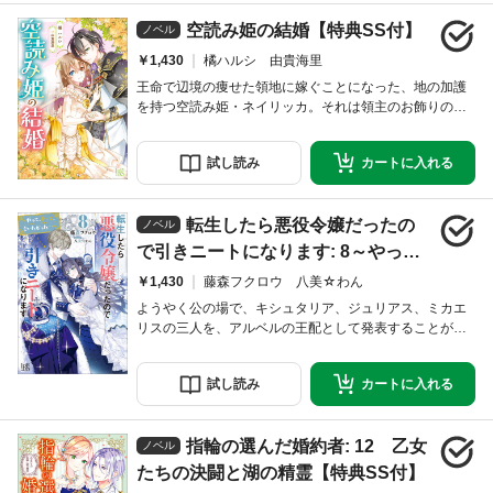
真実を告げ始めて――。答え合わせから始まる断罪劇＆
空読み姫の結婚【特典SS付】
苦しみ抜いた令嬢が祝福の道を進むラブファンタジー、
ノベル
￥1,430
橘ハルシ 由貴海里
王命で辺境の痩せた領地に嫁ぐことになった、地の加護
を持つ空読み姫・ネイリッカ。それは領主のお飾りの花
嫁になって、その地を豊かにするためだったのに、領主
は年の差を理由に拒否！ そこで年が近い領主の息子ア
試し
読み
カートに
入れる
ルヴィと結婚することになったのだけれど……。彼と出
会ってから加護の力が暴走するようになってしまって!?
植物が巨大化するなんて大失敗です！ それなのにア
転生したら悪役令嬢だったの
ルヴィが褒めて大事にしてくれるから、また加護があ
ノベル
で引きニートになります: 8～やっ
と、ずっと、会いたかった…～【特
￥1,430
藤森フクロウ 八美☆わん
典SS付】
ようやく公の場で、キシュタリア、ジュリアス、ミカエ
リスの三人を、アルベルの王配として発表することがで
きたその矢先。国王の毒殺を目論んだとして、アルベル
の祖父、フォルトゥナ公爵が投獄された！ 衝撃的な報
試し
読み
カートに
入れる
せに動揺するアルベル達。そして、その隙を狙うダナテ
ィア伯爵は多くの貴族を掌握し、あらゆる手を使ってア
ルベルを手に入れようと迫ってきていた。そんな中で開
指輪の選んだ婚約者: 12 乙女
催されたコンラッドが主催する舞踏会。そこで起きたの
ノベル
たちの決闘と湖の精霊【特典SS付】