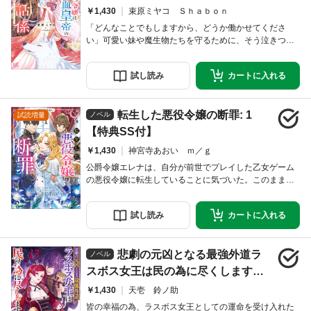
みたいです～【特典SS付】
￥1,430
束原ミヤコ Ｓｈａｂｏｎ
「どんなことでもしますから、どうか働かせてくださ
い」可愛い妹や魔生物たちを守るために、そう泣きつい
て王宮侍女となった没落寸前の伯爵令嬢ティディス。彼
女が手に入れた仕事は、冷血皇帝と巷で噂されているレ
試し
読み
カートに
入れる
イシールド陛下のお世話係だった。気難しく人を傍に置
きたがらない冷酷な彼の歴代の侍女は、一人残らず泣き
ながら辞めていったらしい。そんな陛下にビクビクして
転生した悪役令嬢の断罪: 1
いたけれど……。レイシールドは噂とは違って、ティデ
ノベル
試読増量
ィ
【特典SS付】
￥1,430
神宮寺あおい ｍ／ｇ
公爵令嬢エレナは、自分が前世でプレイした乙女ゲーム
の悪役令嬢に転生していることに気づいた。このままい
けば冤罪で断罪されて修道院行きか国外追放か、はたま
た死刑。なのに、浮気をした王太子と多くの貴族子息に
試し
読み
カートに
入れる
言い寄り他人の婚約者を奪ったヒロインはなぜお咎めな
しなのか――。エレナは決意する。悪事を働いた者が報
いを受けないなんて納得いかない。ならば私が断罪して
悲劇の元凶となる最強外道ラ
差し上げましょう！ 悲惨な未来を回避するべく護衛騎
ノベル
スボス女王は民の為に尽くします。:
13【特典SS付】
￥1,430
天壱 鈴ノ助
皆の幸福の為、ラスボス女王としての運命を受け入れた