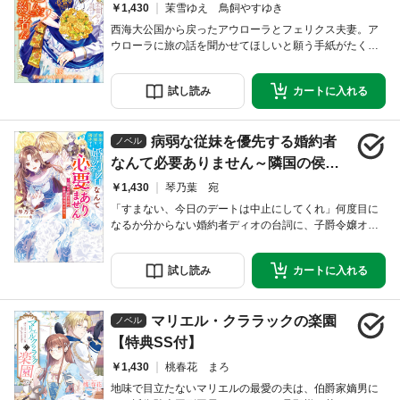
￥1,430
茉雪ゆえ 鳥飼やすゆき
西海大公国から戻ったアウローラとフェリクス夫妻。ア
ウローラに旅の話を聞かせてほしいと願う手紙がたくさ
ん届く中、領地にいる義母から届いた手紙には驚くこと
が書かれていた。なんと、義父が怪我をして戻れないた
試し
読み
カートに
入れる
め、王都での社交を任せるというのだ！ 社交下手なふ
たりだけで乗り越えられるかも不安だというのに、留学
してくる西海大公家の姫君マリーアの案内役も頼まれて
病弱な従妹を優先する婚約者
しまって――!? 大人気シリーズ、完全書き下ろし第
ノベル
なんて必要ありません～隣国の侯爵
令息の溺愛が想定外すぎる～【特典S
￥1,430
琴乃葉 宛
S付】
「すまない、今日のデートは中止にしてくれ」何度目に
なるか分からない婚約者ディオの台詞に、子爵令嬢オフ
ィーリアはため息を吐いた。病弱な従妹を優先する彼
は、それを悪いことだと思わずに繰り返していたのだ。
試し
読み
カートに
入れる
そんな状況にうんざりしていた彼女は、ディオに引導を
渡し、新しい婚約者レイモンドと縁を結ぶことに！ 図
書館で出会った彼は、女嫌いで有名な隣国の侯爵子息だ
マリエル・クララックの楽園
ったのだけれど……。レイモンドはオフィーリアが恥ず
ノベル
か
【特典SS付】
￥1,430
桃春花 まろ
地味で目立たないマリエルの最愛の夫は、伯爵家嫡男に