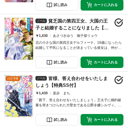
せいで悪辣姫の従者だと勘違いされている。だからこ
試し
読み
カートに
入れる
そ、天才と名高い男爵令嬢ノエルに婚約破棄を賭けて決
闘を申し込まれても、何かの間違いだろうと傍観してい
たのだけれど……。彼女の発言にミシュリーヌがキレて
貧乏国の第四王女、大国の王
しまい!? 私と婚約者の仲を切り裂く者には容赦しない
ノベル
子と結婚することになりました【特
典SS付】
￥1,430
あさづきゆう 御子柴リョウ
北の小さな国の第四王女デルフィーナ。18歳になったら
結婚して平民になることが決まっている彼女は、仲が良
い姉夫婦のような幸せな結婚をしたいと思っていた。と
ころがある日、大陸の南に位置する大国の第二王子クラ
試し
読み
カートに
入れる
ウディオから求婚される。抜群の容姿と魔力に恵まれた
大国の王子がなんで私なんかを!? 平民になるつもりで
育ったから王族の正妃なんて絶対ムリ！ けれど弱小国
皆様、答え合わせをいたしま
がこの婚姻を拒めるはずもなく、しぶしぶ嫁いだ先
ノベル
試読増量
しょう【特典SS付】
￥1,430
楽歩 まち
「殿下、答え合わせをいたしましょう」王太子に婚約破
棄を突きつけられた大聖女である公爵令嬢シルヴィ。聖
女たちに仕事を押しつけ、王太子が心を寄せる男爵令嬢
に嫌がらせをする傍若無人な女として、シルヴィは国外
試し
読み
カートに
入れる
追放処分にするとも言い放たれた。しかし、護衛騎士ア
ランの傍で彼女は微笑み、王太子が見ようとしなかった