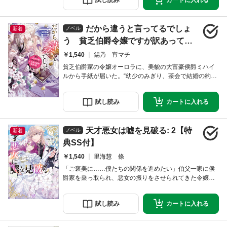
試し
読み
カートに
入れる
た。そんなある日、エステルの母親が訪ねてきて公爵邸
に滞在することに。時を同じくしてエステルの不穏な噂
が流れはじめて──!? ゲームに転生したと知らずに翻弄
だから違うと言ってるでしょ
される悪役令嬢と冷徹公爵の婚約ラブファンタジー
ノベル
新着
う 貧乏伯爵令嬢ですが訳あって大
富豪侯爵様の契約妻になりました
￥1,540
錫乃 宵マチ
【特典SS付】
貧乏伯爵家の令嬢オーロラに、美貌の大富豪侯爵ミハイ
ルから手紙が届いた。“幼少のみぎり、茶会で結婚の約束
をした者です。ずっと思い続けていた貴女に、正式に結
婚を申し込みたく……”けれど、そんな約束した覚えはな
試し
読み
カートに
入れる
いし茶会に出席すらしていない。“人違いです”と返事をし
たところ、ミハイル本人が訪ねてきていわく「貴女は探
している相手ではない。だが、貴女と結婚したい」――
天才悪女は嘘を見破る: 2【特
この人、何言ってんの？ 困惑したオーロラだ
ノベル
新着
典SS付】
￥1,540
里海慧 條
「ご褒美に……僕たちの関係を進めたい」伯父一家に侯
爵家を乗っ取られ、悪女の振りをさせられてきた令嬢ア
マリリス。王太子ルシアンの腹黒教育係兼、契約婚約者
になるが、実はルシアンは幼い頃からアマリリスだけに
試し
読み
カートに
入れる
執着する“冷淡な独善者（サイコパス）”だった。そんなあ
る日、両親の事故死は仕組まれたものだと密告する手紙
が届き、アマリリスは再会した兄たちと事件の謎を追う