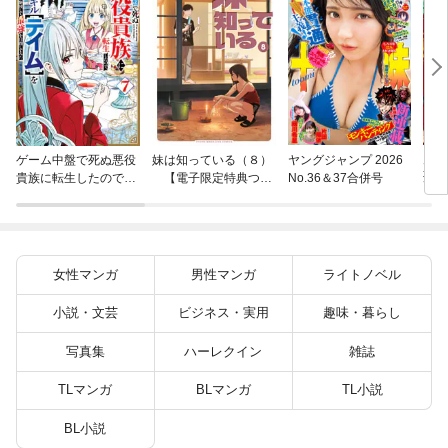
片田
ゲーム中盤で死ぬ悪役
妹は知っている（８）
ヤングジャンプ 2026
聖に
貴族に転生したので、
【電子限定特典つ
No.36＆37合併号
りの
外れスキル【テイム】
き】
を駆使して最強を目指
してみた（７）
女性マンガ
男性マンガ
ライトノベル
小説・文芸
ビジネス・実用
趣味・暮らし
写真集
ハーレクイン
雑誌
TLマンガ
BLマンガ
TL小説
BL小説