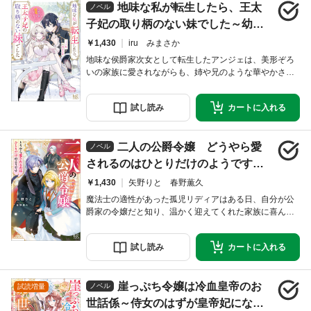
地味な私が転生したら、王太
ことになって──!? 執着王太子と悪女な令嬢の
ノベル
子妃の取り柄のない妹でした～幼な
じみ公爵令息に溺愛されつつ、私な
￥1,430
iru みまさか
りの居場所を探します～【特典SS
地味な侯爵家次女として転生したアンジェは、美形ぞろ
いの家族に愛されながらも、姉や兄のような華やかさも
付】
なく、自分だけ地味な令嬢だと思っていた。目立った才
能もなく、使えるのは火と水の基礎魔法だけ。それでも
試し
読み
カートに
入れる
前世の知識と魔法を組み合わせて石鹸やポーションなど
を作り出し、周囲の役に立っていく。王太子妃となった
姉ローズの支えになりたい――その思いを胸に、店の経
二人の公爵令嬢 どうやら愛
営をしながら自立を目指していたのだけれど……。過保
ノベル
されるのはひとりだけのようです
【特典SS付】
￥1,430
矢野りと 春野薫久
魔法士の適性があった孤児リディアはある日、自分が公
爵家の令嬢だと知り、温かく迎えてくれた家族に喜んだ
ものの……。リディアの代わりに引き取られ、家族に愛
されている義妹・シャロンの横で、いつまで経っても客
試し
読み
カートに
入れる
人のままの自分に苦しむことに。そこでリディアは、家
を出て魔法士として生きることを決意！ ところが、恋
い慕っている魔法士ルークライがいるのに、義妹から婚
崖っぷち令嬢は冷血皇帝のお
約者を押し付けられそうになってしまって!? さらに
ノベル
試読増量
世話係～侍女のはずが皇帝妃になる