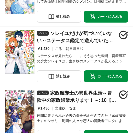
して近衛騎士団副団長のシメオン。旦那様に萌えるマリ
エルの毎日は忙しくも幸せいっぱい！ 親友と王太子殿
下の結婚式が迫り王都が華やぐ中、社交界の華・オレリ
試し
読み
カートに
入れる
アが兄ジェラールの求婚を受け入れ周囲は騒然とする。
さらにオレリアの異母妹を名乗る令嬢が現れたことで、
困惑が深まって……。一方、事件の不穏な気配も忍び寄
ソレイユだけが気づいていな
ってきて――!? シリーズ第十四弾、オール書き下ろ
ノベル
い～ステータス鑑定で遊んでいたら
とんでもないことになりました～
￥1,430
こる 朝日川日和
【特典SS付】
ステータスが見れたら――。そう思った瞬間、畜産農家
の少女ソレイユは、生き物のステータスが見えるよう
に！ けれどわかるのは名前や年齢、健康状態ぐら
い……。そんなすごいのか、しょぼいのかわからないス
試し
読み
カートに
入れる
キルで、生き物を鑑定しまくっていたある日。ステータ
スが見えない牛を見つけたことから、暴走しがちなソレ
イユのブレーキ役の伯爵子息ライゼスも巻き込み、とん
家政魔導士の異世界生活～冒
でもない未来を紡ぎ始めて!? 精霊と知り合い、ダンジ
ノベル
ョン
険中の家政婦業承ります！～: 10【特
典SS付】
￥1,430
文庫妖 なま
仲間に裏切られた過去の傷を抱え生きてきた『家政魔導
士』のシオリ。周囲の人々や恋人の冒険者アレクによっ
て緩やかに癒され未来に向けて歩み始めたシオリは、ア
レクと使い魔たちと暮らす新居を探すことに。ところが