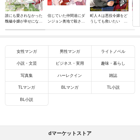
火の
誰にも愛されなかった
信じていた仲間達にダ
町人Ａは悪役令嬢をど
すが
醜穢令嬢が幸せになる
ンジョン奥地で殺され
うしても救いたい ～
嫁と
まで 4
かけたがギフト『無限
どぶと空と氷の姫君～
ます
ガチャ』でレベル９９
１０【電子書店共通特
９９の仲間達を手に入
典イラスト付】
れて元パーティーメン
バーと世界に復讐＆
女性マンガ
男性マンガ
ライトノベル
『ざまぁ！』します！
（２３）
小説・文芸
ビジネス・実用
趣味・暮らし
写真集
ハーレクイン
雑誌
TLマンガ
BLマンガ
TL小説
BL小説
dマーケットストア