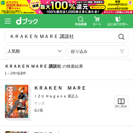
作品検索
カート
はじめての方へ
絞り込み
ＫＲＡＫＥＮ ＭＡＲＥ 講談社
の検索結果
1～2件/全
2
件
ＫＲＡＫＥＮ ＭＡＲＥ
ＩＺＵ Ｈａｇａｎｅ 原正人
マンガ
試し読み
全2冊