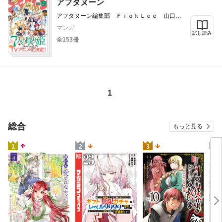
アフタヌーン
アフタヌーン編集部 ＦｉｏｋＬｅｅ 山口つ
ばさ 城戸志保 ヨシダ。 陶延リュウ 石川
マンガ
雅之 珈琲 田中相 高松美咲 石黒正数 藤
試し読み
全153冊
島康介 やながわけんじ 百瀬祐一郎 星河シ
ワス 沙村広明 うめざわしゅん ＯＭＯＣＡ
Ｔ 此糸縫 みやびあきの 丸木戸マキ 皆川
亮二 ゼリハン 谷口悟朗・ＢＮＦ・ＡＲＶ
Ｏ 北道正幸 まつだひかり 山嵜大輝 ＩＺ
Ｕ Ｈａｇａｎｅ 原正人 須賀晶 雨田青
1
安藤正基 太田ごう カラスヤサトシ
総合
もっと見る
4
1
2
3