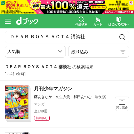
作品検索
カート
はじめての方へ
絞り込み
ＤＥＡＲ ＢＯＹＳ ＡＣＴ４ 講談社
の検索結果
1～4件/全
4
件
月刊少年マガジン
藤あきなか 久生夕貴 和田あつむ 岩矢滉一
朗 沖田さとり saku 森下真 村枝賢一 八
マンガ
箇句屑 雪永蛍吾 ハロルド作石 八神ひろ
試し読み
全140冊
き 浅見よう 日向夏 業務用餅 遠藤浩輝
山原義人 岩永亮太郎 川原正敏 甲斐とうし
新着あり
ろう 城平京 片瀬茶柴 加瀬あつし 三川み
り 小葉かんば