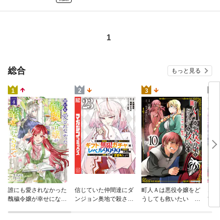
1
総合
もっと見る
4
1
2
3
火の
誰にも愛されなかった
信じていた仲間達にダ
町人Ａは悪役令嬢をど
すが
醜穢令嬢が幸せになる
ンジョン奥地で殺され
うしても救いたい ～
嫁と
まで 4
かけたがギフト『無限
どぶと空と氷の姫君～
ます
ガチャ』でレベル９９
１０【電子書店共通特