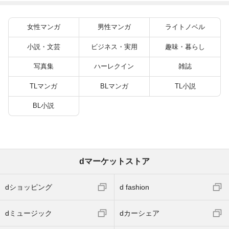
９９の仲間達を手に入
典イラスト付】
れて元パーティーメン
バーと世界に復讐＆
女性マンガ
男性マンガ
ライトノベル
『ざまぁ！』します！
（２３）
小説・文芸
ビジネス・実用
趣味・暮らし
写真集
ハーレクイン
雑誌
TLマンガ
BLマンガ
TL小説
BL小説
dマーケットストア
dショッピング
d fashion
dミュージック
dカーシェア