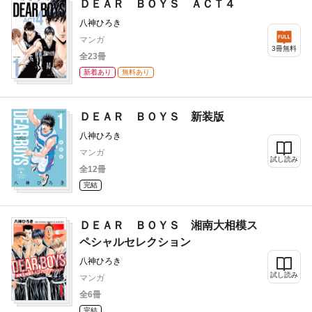
ＤＥＡＲ ＢＯＹＳ ＡＣＴ４
八神ひろき
マンガ
3冊無料
全23冊
新着あり
無料あり
ＤＥＡＲ ＢＯＹＳ 新装版
八神ひろき
マンガ
試し読み
全12冊
完結
ＤＥＡＲ ＢＯＹＳ 湘南大相模ス
ペシャルセレクション
八神ひろき
試し読み
マンガ
全6冊
完結