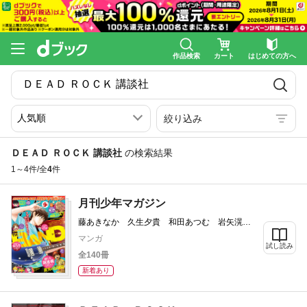
作品検索
カート
はじめての方へ
絞り込み
ＤＥＡＤ ＲＯＣＫ 講談社
の検索結果
1～4件/全
4
件
月刊少年マガジン
藤あきなか 久生夕貴 和田あつむ 岩矢滉一
朗 沖田さとり saku 森下真 村枝賢一 八
マンガ
箇句屑 雪永蛍吾 ハロルド作石 八神ひろ
試し読み
全140冊
き 浅見よう 日向夏 業務用餅 遠藤浩輝
山原義人 岩永亮太郎 川原正敏 甲斐とうし
新着あり
ろう 城平京 片瀬茶柴 加瀬あつし 三川み
り 小葉かんば