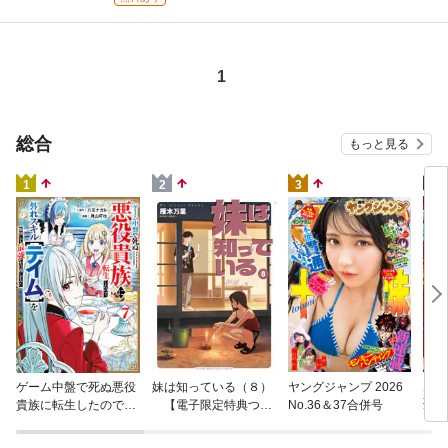
1
総合
もっと見る
4
1
2
3
片田
ゲーム中盤で死ぬ悪役
妹は知っている（８）
ヤングジャンプ 2026
聖に
貴族に転生したので、
【電子限定特典つ
No.36＆37合併号
りの
外れスキル【テイム】
き】
を駆使して最強を目指