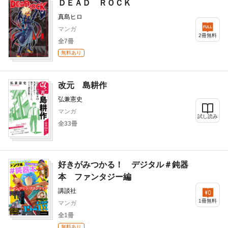
ＤＥＡＤ ＲＯＣＫ
真島ヒロ
マンガ
2冊無料
全7冊
無料あり
改元 島耕作
弘兼憲史
マンガ
試し読み
全33冊
好きがみつかる！ デジタル＃鈍器
本 ファンタジー編
講談社
1冊無料
マンガ
全1冊
無料あり